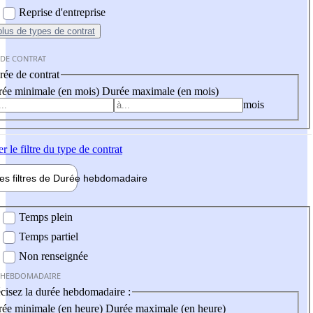
Reprise d'entreprise
plus
de types de contrat
 DE CONTRAT
ée de contrat
ée minimale (en mois)
Durée maximale (en mois)
mois
er
le filtre du type de contrat
les filtres de
Durée hebdo
madaire
 hebdomadaire
Temps plein
Temps partiel
Non renseignée
 HEBDOMADAIRE
cisez la durée hebdomadaire :
ée minimale (en heure)
Durée maximale (en heure)