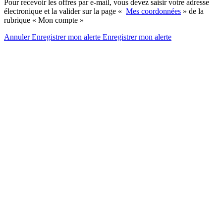
Pour recevoir les offres par e-mail, vous devez saisir votre adresse
électronique et la valider sur la page «
Mes coordonnées
» de la
rubrique « Mon compte »
Annuler
Enregistrer mon alerte
Enregistrer
mon alerte