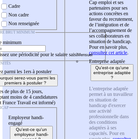
Cap emploi et ses
Cadre
partenaires pour ses
actions concrètes en
Non cadre
faveur du recrutement,
Non renseignée
de l’intégration et de
l’accompagnement de
IRE BRUT MINIMUM
ses collaborateurs en
situation de handicap.
re minimum
Pour en savoir plus,
consultez cet article
.
ssez une périodicité pour le salaire saisi
Entreprise adaptée
NITÉS
Qu'est-ce qu'une
z parmi les 1ers à postuler
entreprise adaptée
?
urquoi serez-vous parmi les
premiers à postuler ?
L'entreprise adaptée
es de plus de 15 jours,
permet à un travailleur
tant moins de 4 candidatures
en situation de
t France Travail est informé)
handicap d'exercer
ICAP
une activité
professionnelle dans
Employeur handi-
des conditions
engagé
adaptées à ses
Qu'est-ce qu'un
capacités. Pour en
employeur handi-
savoir plus,
consultez