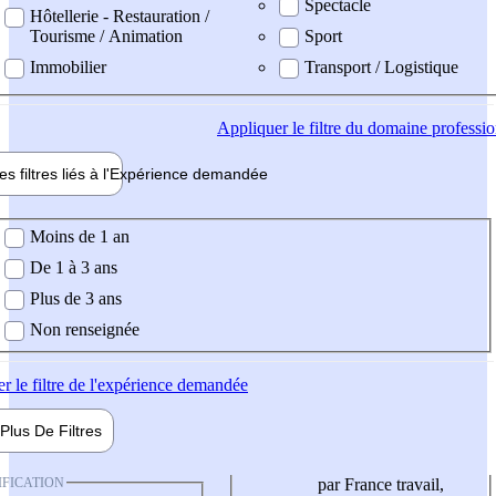
Spectacle
Hôtellerie - Restauration /
Tourisme / Animation
Sport
Immobilier
Transport / Logistique
Appliquer
le filtre du domaine professi
es filtres liés à l'
Expérience
demandée
ience demandée
Moins de 1 an
De 1 à 3 ans
Plus de 3 ans
Non renseignée
er
le filtre de l'expérience demandée
Plus De
Filtres
IFICATION
par France travail,