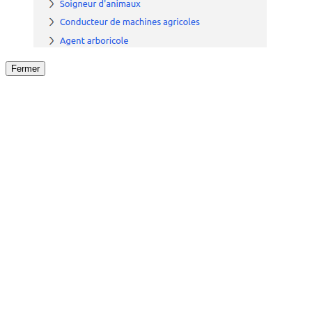
Fermer
Fermer
le détail de l'offre
/
Offre
sur
Offre précéden