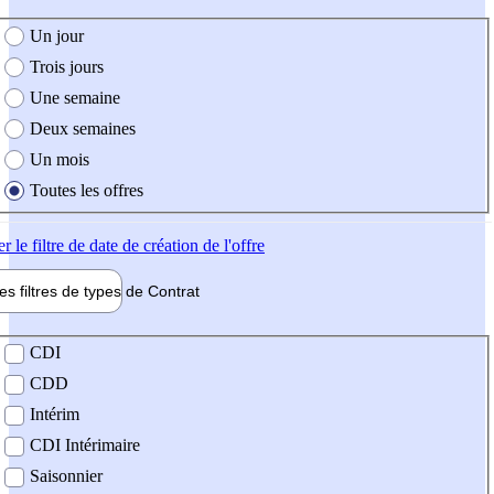
e création de l'offre
Un jour
Trois jours
Une semaine
Deux semaines
Un mois
Toutes les offres
er
le filtre de date de création de l'offre
les filtres de types de
Contrat
de contrat
CDI
CDD
Intérim
CDI Intérimaire
Saisonnier