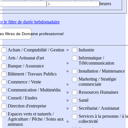
heures
er
le filtre de durée hebdomadaire
les filtres de
Domaine pro
fessionnel
ne professionel
Achats / Comptabilité / Gestion
Industrie
Arts / Artisanat d'art
Informatique /
Télécommunication
Banque / Assurance
Installation / Maintenance
Bâtiment / Travaux Publics
Marketing / Stratégie
Commerce / Vente
commerciale
Communication / Multimédia
Ressources Humaines
Conseil / Etudes
Santé
Direction d'entreprise
Secrétariat / Assistanat
Espaces verts et naturels /
Services à la personne / à l
Agriculture / Pêche / Soins aux
collectivité
animaux