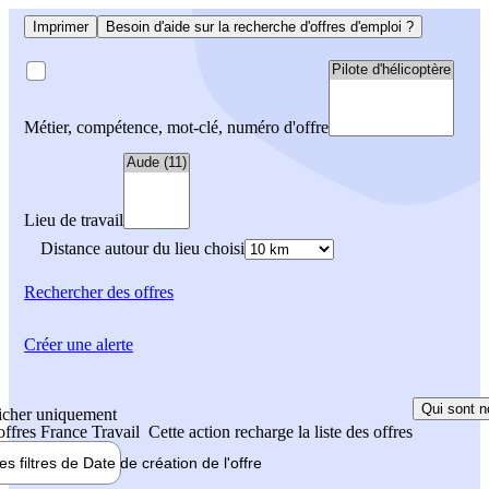
Imprimer
Besoin d'aide sur la recherche d'offres d'emploi ?
Métier, compétence, mot-clé, numéro d'offre
Lieu de travail
Distance autour du lieu choisi
Rechercher
des offres
Créer une alerte
Qui sont n
icher uniquement
 offres France Travail
Cette action recharge la liste des offres
les filtres de
Date de création
de l'offre