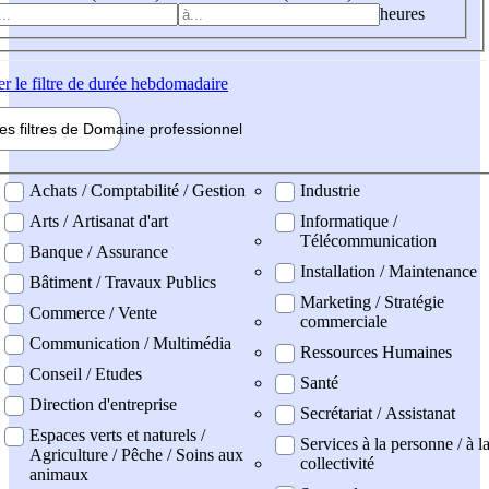
heures
er
le filtre de durée hebdomadaire
les filtres de
Domaine pro
fessionnel
ne professionel
Achats / Comptabilité / Gestion
Industrie
Arts / Artisanat d'art
Informatique /
Télécommunication
Banque / Assurance
Installation / Maintenance
Bâtiment / Travaux Publics
Marketing / Stratégie
Commerce / Vente
commerciale
Communication / Multimédia
Ressources Humaines
Conseil / Etudes
Santé
Direction d'entreprise
Secrétariat / Assistanat
Espaces verts et naturels /
Services à la personne / à l
Agriculture / Pêche / Soins aux
collectivité
animaux