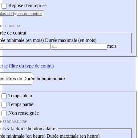
Reprise d'entreprise
plus
de types de contrat
 DE CONTRAT
ée de contrat
ée minimale (en mois)
Durée maximale (en mois)
mois
er
le filtre du type de contrat
les filtres de
Durée hebdo
madaire
 hebdomadaire
Temps plein
Temps partiel
Non renseignée
 HEBDOMADAIRE
cisez la durée hebdomadaire :
ée minimale (en heure)
Durée maximale (en heure)