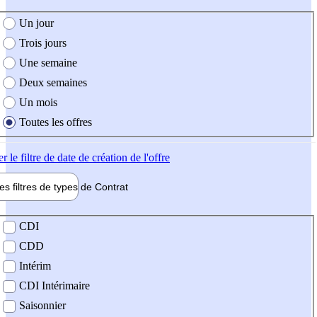
e création de l'offre
Un jour
Trois jours
Une semaine
Deux semaines
Un mois
Toutes les offres
er
le filtre de date de création de l'offre
les filtres de types de
Contrat
de contrat
CDI
CDD
Intérim
CDI Intérimaire
Saisonnier