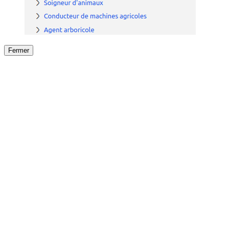
Fermer
Fermer
le détail de l'offre
/
Offre
sur
Offre précéden