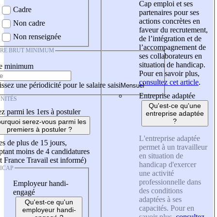
Cap emploi et ses
Cadre
partenaires pour ses
actions concrètes en
Non cadre
faveur du recrutement,
Non renseignée
de l’intégration et de
l’accompagnement de
IRE BRUT MINIMUM
ses collaborateurs en
situation de handicap.
re minimum
Pour en savoir plus,
consultez cet article
.
ssez une périodicité pour le salaire saisi
Entreprise adaptée
NITÉS
Qu'est-ce qu'une
z parmi les 1ers à postuler
entreprise adaptée
?
urquoi serez-vous parmi les
premiers à postuler ?
L'entreprise adaptée
es de plus de 15 jours,
permet à un travailleur
tant moins de 4 candidatures
en situation de
t France Travail est informé)
handicap d'exercer
ICAP
une activité
professionnelle dans
Employeur handi-
des conditions
engagé
adaptées à ses
Qu'est-ce qu'un
capacités. Pour en
employeur handi-
savoir plus,
consultez