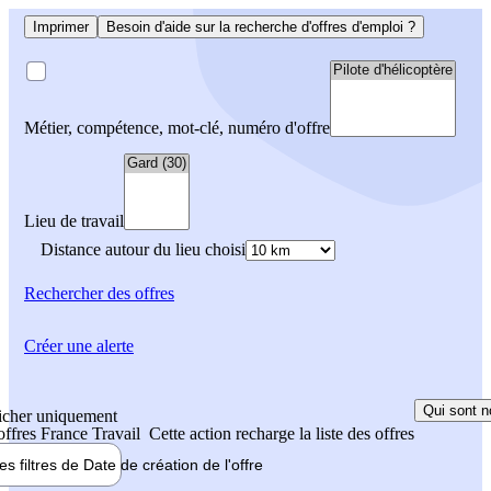
Imprimer
Besoin d'aide sur la recherche d'offres d'emploi ?
Métier, compétence, mot-clé, numéro d'offre
Lieu de travail
Distance autour du lieu choisi
Rechercher
des offres
Créer une alerte
Qui sont n
icher uniquement
 offres France Travail
Cette action recharge la liste des offres
les filtres de
Date de création
de l'offre