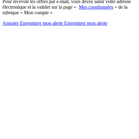
Pour recevoir les offres par e-mail, vous devez saisir votre adresse
électronique et la valider sur la page «
Mes coordonnées
» de la
rubrique « Mon compte »
Annuler
Enregistrer mon alerte
Enregistrer
mon alerte