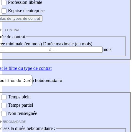
Profession libérale
Reprise d'entreprise
plus
de types de contrat
 DE CONTRAT
ée de contrat
ée minimale (en mois)
Durée maximale (en mois)
mois
er
le filtre du type de contrat
les filtres de
Durée hebdo
madaire
 hebdomadaire
Temps plein
Temps partiel
Non renseignée
 HEBDOMADAIRE
cisez la durée hebdomadaire :