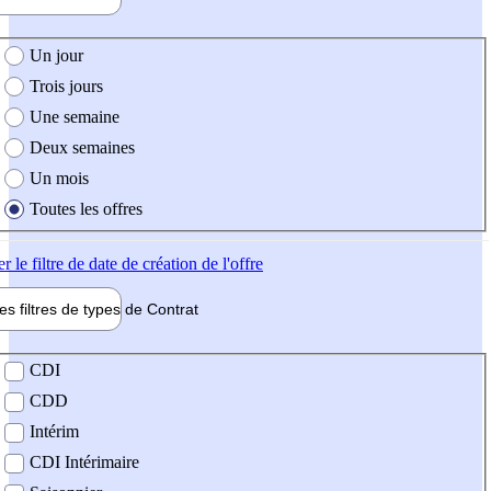
e création de l'offre
Un jour
Trois jours
Une semaine
Deux semaines
Un mois
Toutes les offres
er
le filtre de date de création de l'offre
les filtres de types de
Contrat
de contrat
CDI
CDD
Intérim
CDI Intérimaire