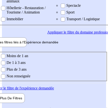
animaux
Spectacle
Hôtellerie - Restauration /
Tourisme / Animation
Sport
Immobilier
Transport / Logistique
Appliquer
le filtre du domaine professi
es filtres liés à l'
Expérience
demandée
ience demandée
Moins de 1 an
De 1 à 3 ans
Plus de 3 ans
Non renseignée
er
le filtre de l'expérience demandée
Plus De
Filtres