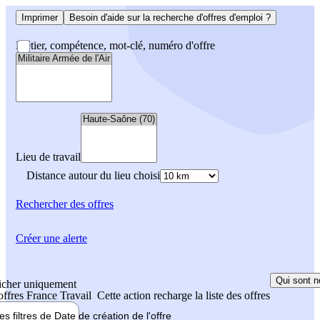
Imprimer
Besoin d'aide sur la recherche d'offres d'emploi ?
Métier, compétence, mot-clé, numéro d'offre
Lieu de travail
Distance autour du lieu choisi
Rechercher
des offres
Créer une alerte
Qui sont n
icher uniquement
 offres France Travail
Cette action recharge la liste des offres
les filtres de
Date de création
de l'offre