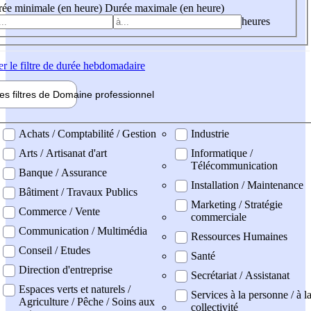
ée minimale (en heure)
Durée maximale (en heure)
heures
er
le filtre de durée hebdomadaire
les filtres de
Domaine pro
fessionnel
ne professionel
Achats / Comptabilité / Gestion
Industrie
Arts / Artisanat d'art
Informatique /
Télécommunication
Banque / Assurance
Installation / Maintenance
Bâtiment / Travaux Publics
Marketing / Stratégie
Commerce / Vente
commerciale
Communication / Multimédia
Ressources Humaines
Conseil / Etudes
Santé
Direction d'entreprise
Secrétariat / Assistanat
Espaces verts et naturels /
Services à la personne / à l
Agriculture / Pêche / Soins aux
collectivité