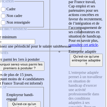
IFICATION
par France travail,
Cap emploi et ses
Cadre
partenaires pour ses
actions concrètes en
Non cadre
faveur du recrutement,
Non renseignée
de l’intégration et de
l’accompagnement de
IRE BRUT MINIMUM
ses collaborateurs en
situation de handicap.
re minimum
Pour en savoir plus,
consultez cet article
.
ssez une périodicité pour le salaire saisi
Entreprise adaptée
NITÉS
Qu'est-ce qu'une
z parmi les 1ers à postuler
entreprise adaptée
?
urquoi serez-vous parmi les
premiers à postuler ?
L'entreprise adaptée
es de plus de 15 jours,
permet à un travailleur
tant moins de 4 candidatures
en situation de
t France Travail est informé)
handicap d'exercer
ICAP
une activité
professionnelle dans
Employeur handi-
des conditions
engagé
adaptées à ses
Qu'est-ce qu'un
capacités. Pour en