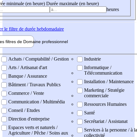
ée minimale (en heure)
Durée maximale (en heure)
heures
er
le filtre de durée hebdomadaire
les filtres de
Domaine pro
fessionnel
ne professionel
Achats / Comptabilité / Gestion
Industrie
Arts / Artisanat d'art
Informatique /
Télécommunication
Banque / Assurance
Installation / Maintenance
Bâtiment / Travaux Publics
Marketing / Stratégie
Commerce / Vente
commerciale
Communication / Multimédia
Ressources Humaines
Conseil / Etudes
Santé
Direction d'entreprise
Secrétariat / Assistanat
Espaces verts et naturels /
Services à la personne / à l
Agriculture / Pêche / Soins aux
collectivité