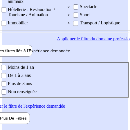
animaux
Spectacle
Hôtellerie - Restauration /
Tourisme / Animation
Sport
Immobilier
Transport / Logistique
Appliquer
le filtre du domaine professi
es filtres liés à l'
Expérience
demandée
ience demandée
Moins de 1 an
De 1 à 3 ans
Plus de 3 ans
Non renseignée
er
le filtre de l'expérience demandée
Plus De
Filtres