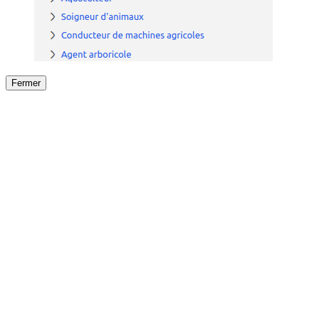
Fermer
Fermer
le détail de l'offre
/
Offre
sur
Offre précéden