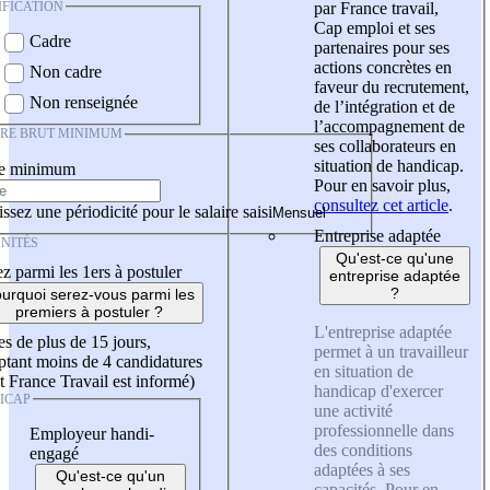
IFICATION
par France travail,
Cap emploi et ses
Cadre
partenaires pour ses
actions concrètes en
Non cadre
faveur du recrutement,
Non renseignée
de l’intégration et de
l’accompagnement de
IRE BRUT MINIMUM
ses collaborateurs en
situation de handicap.
re minimum
Pour en savoir plus,
consultez cet article
.
ssez une périodicité pour le salaire saisi
Entreprise adaptée
NITÉS
Qu'est-ce qu'une
z parmi les 1ers à postuler
entreprise adaptée
?
urquoi serez-vous parmi les
premiers à postuler ?
L'entreprise adaptée
es de plus de 15 jours,
permet à un travailleur
tant moins de 4 candidatures
en situation de
t France Travail est informé)
handicap d'exercer
ICAP
une activité
professionnelle dans
Employeur handi-
des conditions
engagé
adaptées à ses
Qu'est-ce qu'un
capacités. Pour en