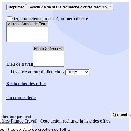
Imprimer
Besoin d'aide sur la recherche d'offres d'emploi ?
Métier, compétence, mot-clé, numéro d'offre
Lieu de travail
Distance autour du lieu choisi
Rechercher
des offres
Créer une alerte
Qui sont n
icher uniquement
 offres France Travail
Cette action recharge la liste des offres
les filtres de
Date de création
de l'offre