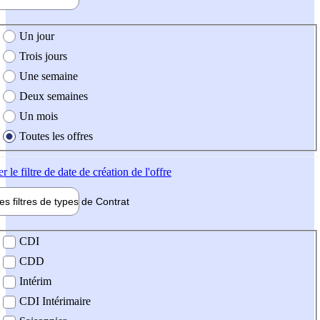
e création de l'offre
Un jour
Trois jours
Une semaine
Deux semaines
Un mois
Toutes les offres
er
le filtre de date de création de l'offre
les filtres de types de
Contrat
de contrat
CDI
CDD
Intérim
CDI Intérimaire