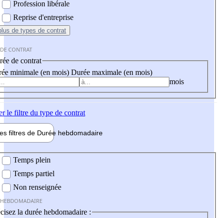
Profession libérale
Reprise d'entreprise
plus
de types de contrat
 DE CONTRAT
ée de contrat
ée minimale (en mois)
Durée maximale (en mois)
mois
er
le filtre du type de contrat
les filtres de
Durée hebdo
madaire
 hebdomadaire
Temps plein
Temps partiel
Non renseignée
 HEBDOMADAIRE
cisez la durée hebdomadaire :