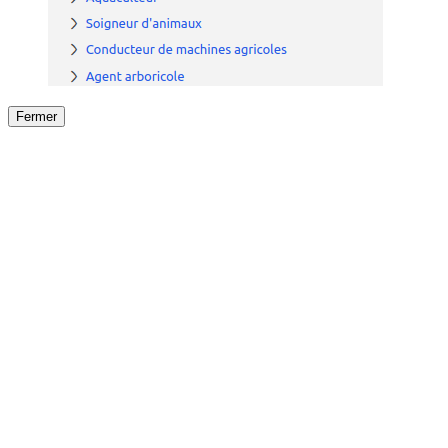
Fermer
Fermer
le détail de l'offre
/
Offre
sur
Offre précéden