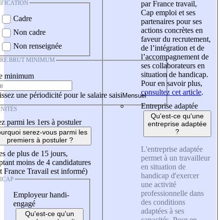
IFICATION
par France travail,
Cap emploi et ses
Cadre
partenaires pour ses
actions concrètes en
Non cadre
faveur du recrutement,
Non renseignée
de l’intégration et de
l’accompagnement de
IRE BRUT MINIMUM
ses collaborateurs en
situation de handicap.
re minimum
Pour en savoir plus,
consultez cet article
.
ssez une périodicité pour le salaire saisi
Entreprise adaptée
NITÉS
Qu'est-ce qu'une
z parmi les 1ers à postuler
entreprise adaptée
?
urquoi serez-vous parmi les
premiers à postuler ?
L'entreprise adaptée
es de plus de 15 jours,
permet à un travailleur
tant moins de 4 candidatures
en situation de
t France Travail est informé)
handicap d'exercer
ICAP
une activité
professionnelle dans
Employeur handi-
des conditions
engagé
adaptées à ses
Qu'est-ce qu'un
capacités. Pour en