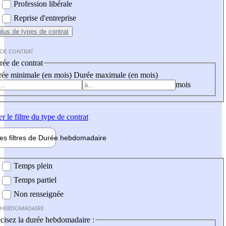
Profession libérale
Reprise d'entreprise
plus
de types de contrat
 DE CONTRAT
ée de contrat
ée minimale (en mois)
Durée maximale (en mois)
mois
er
le filtre du type de contrat
les filtres de
Durée hebdo
madaire
 hebdomadaire
Temps plein
Temps partiel
Non renseignée
 HEBDOMADAIRE
cisez la durée hebdomadaire :