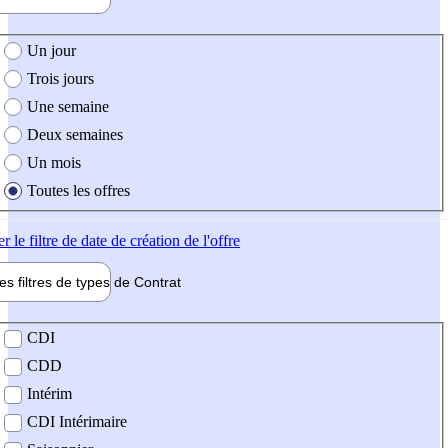
e création de l'offre
Un jour
Trois jours
Une semaine
Deux semaines
Un mois
Toutes les offres
er
le filtre de date de création de l'offre
les filtres de types de
Contrat
de contrat
CDI
CDD
Intérim
CDI Intérimaire