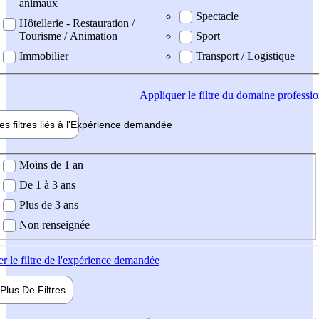
animaux
Spectacle
Hôtellerie - Restauration /
Tourisme / Animation
Sport
Immobilier
Transport / Logistique
Appliquer
le filtre du domaine professi
es filtres liés à l'
Expérience
demandée
ience demandée
Moins de 1 an
De 1 à 3 ans
Plus de 3 ans
Non renseignée
er
le filtre de l'expérience demandée
Plus De
Filtres