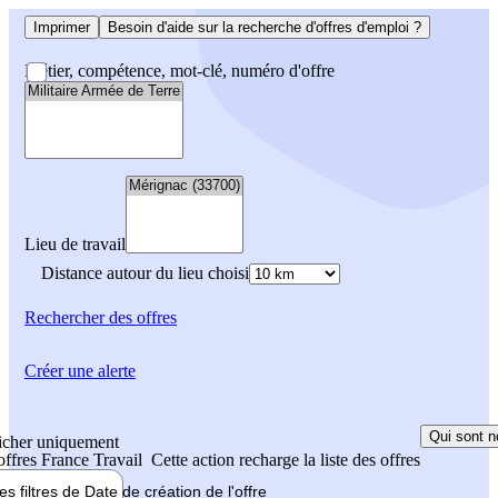
Imprimer
Besoin d'aide sur la recherche d'offres d'emploi ?
Métier, compétence, mot-clé, numéro d'offre
Lieu de travail
Distance autour du lieu choisi
Rechercher
des offres
Créer une alerte
Qui sont n
icher uniquement
 offres France Travail
Cette action recharge la liste des offres
les filtres de
Date de création
de l'offre