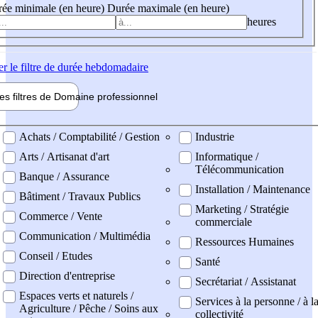
ée minimale (en heure)
Durée maximale (en heure)
heures
er
le filtre de durée hebdomadaire
les filtres de
Domaine pro
fessionnel
ne professionel
Achats / Comptabilité / Gestion
Industrie
Arts / Artisanat d'art
Informatique /
Télécommunication
Banque / Assurance
Installation / Maintenance
Bâtiment / Travaux Publics
Marketing / Stratégie
Commerce / Vente
commerciale
Communication / Multimédia
Ressources Humaines
Conseil / Etudes
Santé
Direction d'entreprise
Secrétariat / Assistanat
Espaces verts et naturels /
Services à la personne / à l
Agriculture / Pêche / Soins aux
collectivité