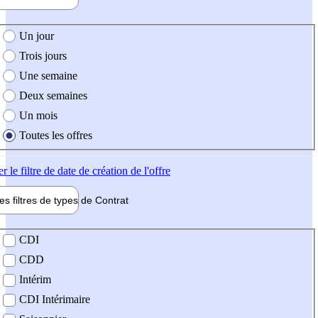
e création de l'offre
Un jour
Trois jours
Une semaine
Deux semaines
Un mois
Toutes les offres
er
le filtre de date de création de l'offre
les filtres de types de
Contrat
de contrat
CDI
CDD
Intérim
CDI Intérimaire