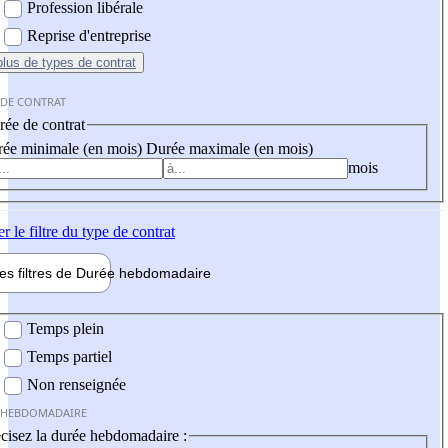
Profession libérale
Reprise d'entreprise
plus
de types de contrat
 DE CONTRAT
ée de contrat
ée minimale (en mois)
Durée maximale (en mois)
mois
er
le filtre du type de contrat
les filtres de
Durée hebdo
madaire
 hebdomadaire
Temps plein
Temps partiel
Non renseignée
 HEBDOMADAIRE
cisez la durée hebdomadaire :