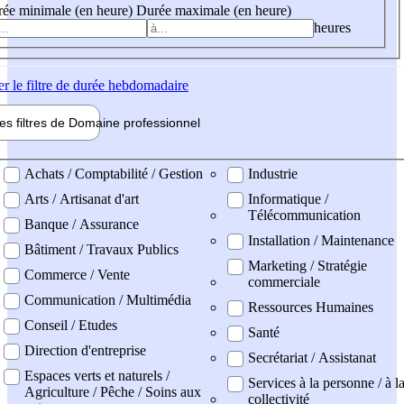
ée minimale (en heure)
Durée maximale (en heure)
heures
er
le filtre de durée hebdomadaire
les filtres de
Domaine pro
fessionnel
ne professionel
Achats / Comptabilité / Gestion
Industrie
Arts / Artisanat d'art
Informatique /
Télécommunication
Banque / Assurance
Installation / Maintenance
Bâtiment / Travaux Publics
Marketing / Stratégie
Commerce / Vente
commerciale
Communication / Multimédia
Ressources Humaines
Conseil / Etudes
Santé
Direction d'entreprise
Secrétariat / Assistanat
Espaces verts et naturels /
Services à la personne / à l
Agriculture / Pêche / Soins aux
collectivité