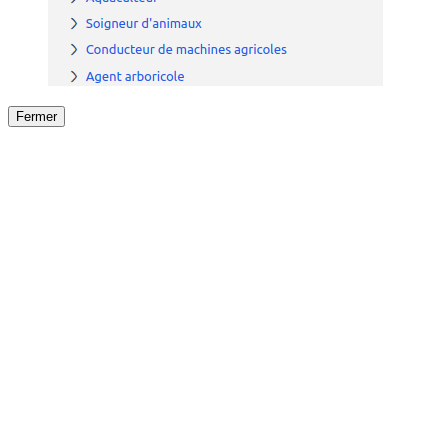
Fermer
Fermer
le détail de l'offre
/
Offre
sur
Offre précéden