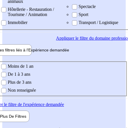
animaux
Spectacle
Hôtellerie - Restauration /
Tourisme / Animation
Sport
Immobilier
Transport / Logistique
Appliquer
le filtre du domaine professi
es filtres liés à l'
Expérience
demandée
ience demandée
Moins de 1 an
De 1 à 3 ans
Plus de 3 ans
Non renseignée
er
le filtre de l'expérience demandée
Plus De
Filtres