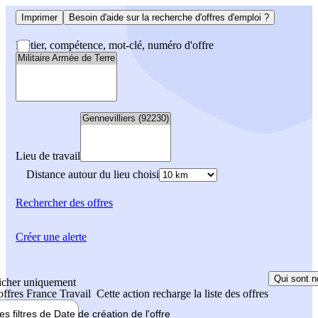
Imprimer
Besoin d'aide sur la recherche d'offres d'emploi ?
Métier, compétence, mot-clé, numéro d'offre
Lieu de travail
Distance autour du lieu choisi
Rechercher
des offres
Créer une alerte
Qui sont n
icher uniquement
 offres France Travail
Cette action recharge la liste des offres
les filtres de
Date de création
de l'offre