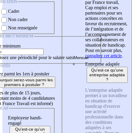
IFICATION
par France travail,
Cap emploi et ses
Cadre
partenaires pour ses
actions concrètes en
Non cadre
faveur du recrutement,
Non renseignée
de l’intégration et de
l’accompagnement de
IRE BRUT MINIMUM
ses collaborateurs en
situation de handicap.
re minimum
Pour en savoir plus,
consultez cet article
.
ssez une périodicité pour le salaire saisi
Entreprise adaptée
NITÉS
Qu'est-ce qu'une
z parmi les 1ers à postuler
entreprise adaptée
?
urquoi serez-vous parmi les
premiers à postuler ?
L'entreprise adaptée
es de plus de 15 jours,
permet à un travailleur
tant moins de 4 candidatures
en situation de
t France Travail est informé)
handicap d'exercer
ICAP
une activité
professionnelle dans
Employeur handi-
des conditions
engagé
adaptées à ses
Qu'est-ce qu'un
capacités. Pour en