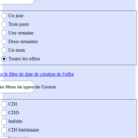
e création de l'offre
Un jour
Trois jours
Une semaine
Deux semaines
Un mois
Toutes les offres
er
le filtre de date de création de l'offre
les filtres de types de
Contrat
de contrat
CDI
CDD
Intérim
CDI Intérimaire