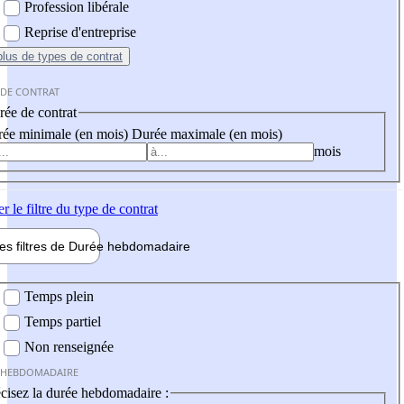
Profession libérale
Reprise d'entreprise
plus
de types de contrat
 DE CONTRAT
ée de contrat
ée minimale (en mois)
Durée maximale (en mois)
mois
er
le filtre du type de contrat
les filtres de
Durée hebdo
madaire
 hebdomadaire
Temps plein
Temps partiel
Non renseignée
 HEBDOMADAIRE
cisez la durée hebdomadaire :