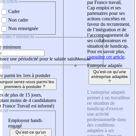
IFICATION
par France travail,
Cap emploi et ses
Cadre
partenaires pour ses
actions concrètes en
Non cadre
faveur du recrutement,
Non renseignée
de l’intégration et de
l’accompagnement de
IRE BRUT MINIMUM
ses collaborateurs en
situation de handicap.
re minimum
Pour en savoir plus,
consultez cet article
.
ssez une périodicité pour le salaire saisi
Entreprise adaptée
NITÉS
Qu'est-ce qu'une
z parmi les 1ers à postuler
entreprise adaptée
?
urquoi serez-vous parmi les
premiers à postuler ?
L'entreprise adaptée
es de plus de 15 jours,
permet à un travailleur
tant moins de 4 candidatures
en situation de
t France Travail est informé)
handicap d'exercer
ICAP
une activité
professionnelle dans
Employeur handi-
des conditions
engagé
adaptées à ses
Qu'est-ce qu'un
capacités. Pour en