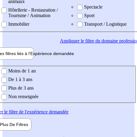
animaux
Spectacle
Hôtellerie - Restauration /
Tourisme / Animation
Sport
Immobilier
Transport / Logistique
Appliquer
le filtre du domaine professi
es filtres liés à l'
Expérience
demandée
ience demandée
Moins de 1 an
De 1 à 3 ans
Plus de 3 ans
Non renseignée
er
le filtre de l'expérience demandée
Plus De
Filtres