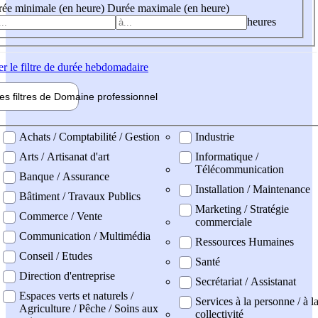
ée minimale (en heure)
Durée maximale (en heure)
heures
er
le filtre de durée hebdomadaire
les filtres de
Domaine pro
fessionnel
ne professionel
Achats / Comptabilité / Gestion
Industrie
Arts / Artisanat d'art
Informatique /
Télécommunication
Banque / Assurance
Installation / Maintenance
Bâtiment / Travaux Publics
Marketing / Stratégie
Commerce / Vente
commerciale
Communication / Multimédia
Ressources Humaines
Conseil / Etudes
Santé
Direction d'entreprise
Secrétariat / Assistanat
Espaces verts et naturels /
Services à la personne / à l
Agriculture / Pêche / Soins aux
collectivité