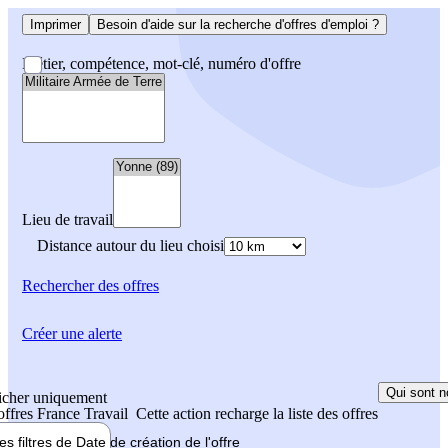
Imprimer
Besoin d'aide sur la recherche d'offres d'emploi ?
Métier, compétence, mot-clé, numéro d'offre
Lieu de travail
Distance autour du lieu choisi
Rechercher
des offres
Créer une alerte
Qui sont n
icher uniquement
 offres France Travail
Cette action recharge la liste des offres
les filtres de
Date de création
de l'offre