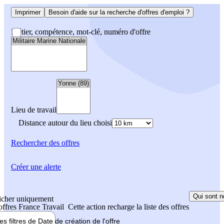
Imprimer
Besoin d'aide sur la recherche d'offres d'emploi ?
Métier, compétence, mot-clé, numéro d'offre
Lieu de travail
Distance autour du lieu choisi
Rechercher
des offres
Créer une alerte
Qui sont n
icher uniquement
 offres France Travail
Cette action recharge la liste des offres
les filtres de
Date de création
de l'offre