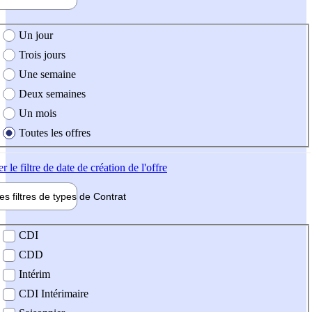
e création de l'offre
Un jour
Trois jours
Une semaine
Deux semaines
Un mois
Toutes les offres
er
le filtre de date de création de l'offre
les filtres de types de
Contrat
de contrat
CDI
CDD
Intérim
CDI Intérimaire