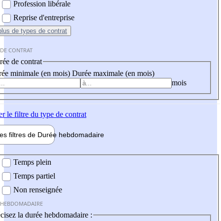
Profession libérale
Reprise d'entreprise
plus
de types de contrat
 DE CONTRAT
ée de contrat
ée minimale (en mois)
Durée maximale (en mois)
mois
er
le filtre du type de contrat
les filtres de
Durée hebdo
madaire
 hebdomadaire
Temps plein
Temps partiel
Non renseignée
 HEBDOMADAIRE
cisez la durée hebdomadaire :