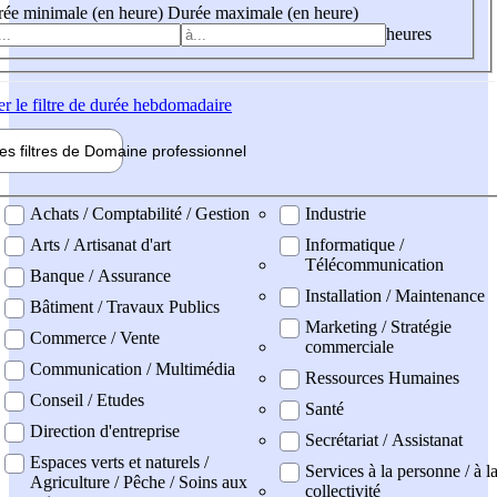
ée minimale (en heure)
Durée maximale (en heure)
heures
er
le filtre de durée hebdomadaire
les filtres de
Domaine pro
fessionnel
ne professionel
Achats / Comptabilité / Gestion
Industrie
Arts / Artisanat d'art
Informatique /
Télécommunication
Banque / Assurance
Installation / Maintenance
Bâtiment / Travaux Publics
Marketing / Stratégie
Commerce / Vente
commerciale
Communication / Multimédia
Ressources Humaines
Conseil / Etudes
Santé
Direction d'entreprise
Secrétariat / Assistanat
Espaces verts et naturels /
Services à la personne / à l
Agriculture / Pêche / Soins aux
collectivité