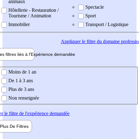
animaux
Spectacle
Hôtellerie - Restauration /
Tourisme / Animation
Sport
Immobilier
Transport / Logistique
Appliquer
le filtre du domaine professi
es filtres liés à l'
Expérience
demandée
ience demandée
Moins de 1 an
De 1 à 3 ans
Plus de 3 ans
Non renseignée
er
le filtre de l'expérience demandée
Plus De
Filtres