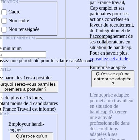
IFICATION
par France travail,
Cap emploi et ses
Cadre
partenaires pour ses
actions concrètes en
Non cadre
faveur du recrutement,
Non renseignée
de l’intégration et de
l’accompagnement de
IRE BRUT MINIMUM
ses collaborateurs en
situation de handicap.
re minimum
Pour en savoir plus,
consultez cet article
.
ssez une périodicité pour le salaire saisi
Entreprise adaptée
NITÉS
Qu'est-ce qu'une
z parmi les 1ers à postuler
entreprise adaptée
?
urquoi serez-vous parmi les
premiers à postuler ?
L'entreprise adaptée
es de plus de 15 jours,
permet à un travailleur
tant moins de 4 candidatures
en situation de
t France Travail est informé)
handicap d'exercer
ICAP
une activité
professionnelle dans
Employeur handi-
des conditions
engagé
adaptées à ses
Qu'est-ce qu'un
capacités. Pour en