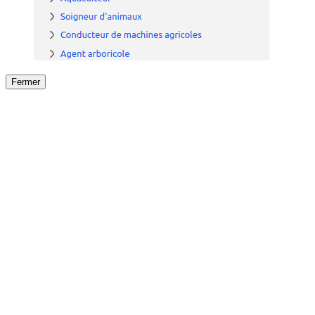
Fermer
Fermer
le détail de l'offre
/
Offre
sur
Offre précéden