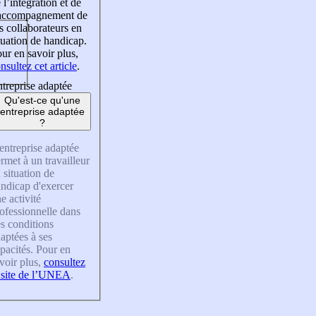
 l’intégration et de
’accompagnement de
s collaborateurs en
tuation de handicap.
ur en savoir plus,
nsultez cet article
.
treprise adaptée
Qu'est-ce qu'une
entreprise adaptée
?
entreprise adaptée
rmet à un travailleur
 situation de
ndicap d'exercer
e activité
ofessionnelle dans
s conditions
aptées à ses
pacités. Pour en
voir plus,
consultez
 site de l’UNEA
.