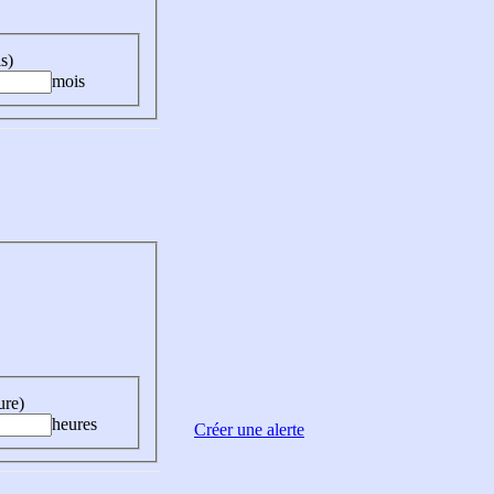
s)
mois
ure)
heures
Créer une alerte