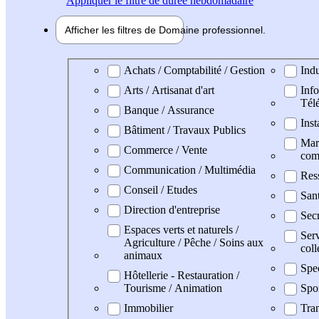
Appliquer
le filtre de durée hebdomadaire
Afficher les filtres de
Domaine pro
fessionnel
Domaine professionel
Achats / Comptabilité / Gestion
Indu
Arts / Artisanat d'art
Info
Tél
Banque / Assurance
Inst
Bâtiment / Travaux Publics
Mark
Commerce / Vente
com
Communication / Multimédia
Res
Conseil / Etudes
San
Direction d'entreprise
Secr
Espaces verts et naturels /
Serv
Agriculture / Pêche / Soins aux
coll
animaux
Spe
Hôtellerie - Restauration /
Tourisme / Animation
Spo
Immobilier
Tran