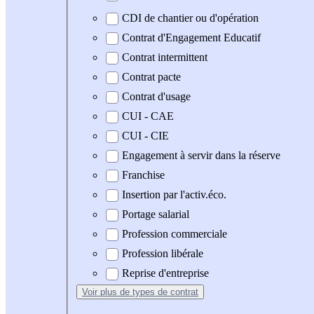
CDI de chantier ou d'opération
Contrat d'Engagement Educatif
Contrat intermittent
Contrat pacte
Contrat d'usage
CUI - CAE
CUI - CIE
Engagement à servir dans la réserve
Franchise
Insertion par l'activ.éco.
Portage salarial
Profession commerciale
Profession libérale
Reprise d'entreprise
Voir plus
de types de contrat