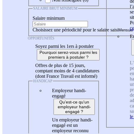
de
l
SALAIRE BRUT MINIMUM
se
si
Salaire minimum
Po
co
Choisissez une périodicité pour le salaire saisi
En
OPPORTUNITÉS
Soyez parmi les 1ers à postuler
Pourquoi serez-vous parmi les
premiers à postuler ?
L'
Offres de plus de 15 jours,
pe
comptant moins de 4 candidatures
en
(dont France Travail est informé)
ha
HANDICAP
un
pr
Employeur handi-
de
engagé
ad
Qu'est-ce qu'un
ca
employeur handi-
sa
engagé ?
le
Un employeur handi-
engagé est un
employeur reconnu