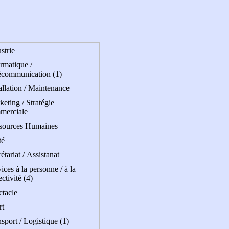
strie
rmatique /
écommunication (1)
allation / Maintenance
eting / Stratégie
merciale
sources Humaines
té
étariat / Assistanat
ices à la personne / à la
ectivité (4)
ctacle
rt
sport / Logistique (1)