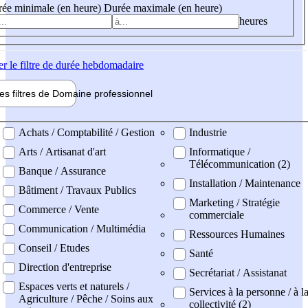
ée minimale (en heure)
Durée maximale (en heure)
heures
er
le filtre de durée hebdomadaire
les filtres de
Domaine pro
fessionnel
ne professionel
Achats / Comptabilité / Gestion
Industrie
Arts / Artisanat d'art
Informatique /
Télécommunication (2)
Banque / Assurance
Installation / Maintenance
Bâtiment / Travaux Publics
Marketing / Stratégie
Commerce / Vente
commerciale
Communication / Multimédia
Ressources Humaines
Conseil / Etudes
Santé
Direction d'entreprise
Secrétariat / Assistanat
Espaces verts et naturels /
Services à la personne / à l
Agriculture / Pêche / Soins aux
collectivité (2)