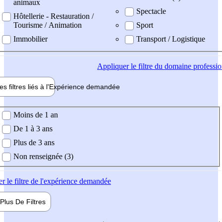
animaux
Spectacle
Hôtellerie - Restauration /
Tourisme / Animation
Sport
Immobilier
Transport / Logistique
Appliquer
le filtre du domaine professi
es filtres liés à l'
Expérience
demandée
ience demandée
Moins de 1 an
De 1 à 3 ans
Plus de 3 ans
Non renseignée (3)
er
le filtre de l'expérience demandée
Plus De
Filtres