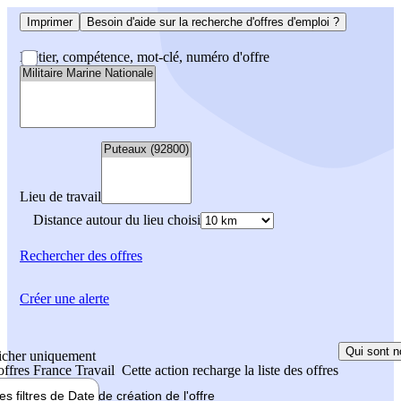
Imprimer
Besoin d'aide sur la recherche d'offres d'emploi ?
Métier, compétence, mot-clé, numéro d'offre
Lieu de travail
Distance autour du lieu choisi
Rechercher
des offres
Créer une alerte
Qui sont n
icher uniquement
 offres France Travail
Cette action recharge la liste des offres
les filtres de
Date de création
de l'offre