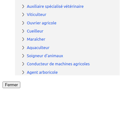
Fermer
Fermer
le détail de l'offre
/
Offre
sur
Offre précéden