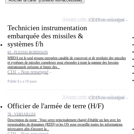
Afficher la carte
(contenu non-accessible)
Ajouter cette offre à ma sélection
CDI
Non renseigné
Technicien instrumentation
embarquée des missiles &
systèmes f/h
92 - PLESSIS-ROBINSON
MBDA est le seul groupe européen capable de concevoir et de produire des missiles
et systèmes de missiles complexes pour répondre à toute la gamme des besoins
opérationnels présents et futurs des...
CDI - Non renseigné
Publié il y a 19 jours
Ajouter cette offre à ma sélection
CDI
Non renseigné
Officier de l'armée de terre (H/F)
78 - VERSAILLES
Description du poste : Vous serez principalement chargé d'établir un lien avec les
responsables de domaines (RDD) et les OS pour recueillir toutes les informations
nécessaires afin d'assurer la...
CDI - Non renseigné