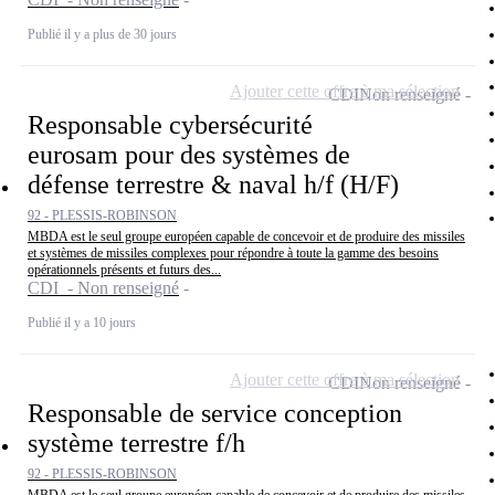
Publié il y a plus de 30 jours
Ajouter cette offre à ma sélection
CDI
Non renseigné
Responsable cybersécurité
eurosam pour des systèmes de
défense terrestre & naval h/f (H/F)
92 - PLESSIS-ROBINSON
MBDA est le seul groupe européen capable de concevoir et de produire des missiles
et systèmes de missiles complexes pour répondre à toute la gamme des besoins
opérationnels présents et futurs des...
CDI - Non renseigné
Publié il y a 10 jours
Ajouter cette offre à ma sélection
CDI
Non renseigné
Responsable de service conception
système terrestre f/h
92 - PLESSIS-ROBINSON