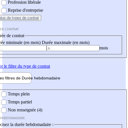
Profession libérale
Reprise d'entreprise
plus
de types de contrat
 DE CONTRAT
ée de contrat
ée minimale (en mois)
Durée maximale (en mois)
mois
er
le filtre du type de contrat
les filtres de
Durée hebdo
madaire
 hebdomadaire
Temps plein
Temps partiel
Non renseignée (4)
 HEBDOMADAIRE
cisez la durée hebdomadaire :