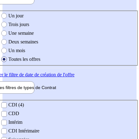
e création de l'offre
Un jour
Trois jours
Une semaine
Deux semaines
Un mois
Toutes les offres
er
le filtre de date de création de l'offre
les filtres de types de
Contrat
de contrat
CDI (4)
CDD
Intérim
CDI Intérimaire