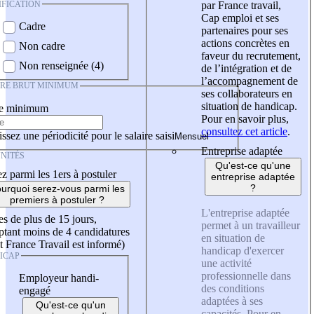
IFICATION
par France travail,
Cap emploi et ses
Cadre
partenaires pour ses
actions concrètes en
Non cadre
faveur du recrutement,
Non renseignée (4)
de l’intégration et de
l’accompagnement de
IRE BRUT MINIMUM
ses collaborateurs en
situation de handicap.
re minimum
Pour en savoir plus,
consultez cet article
.
ssez une périodicité pour le salaire saisi
Entreprise adaptée
NITÉS
Qu'est-ce qu'une
z parmi les 1ers à postuler
entreprise adaptée
?
urquoi serez-vous parmi les
premiers à postuler ?
L'entreprise adaptée
es de plus de 15 jours,
permet à un travailleur
tant moins de 4 candidatures
en situation de
t France Travail est informé)
handicap d'exercer
ICAP
une activité
professionnelle dans
Employeur handi-
des conditions
engagé
adaptées à ses
Qu'est-ce qu'un
capacités. Pour en