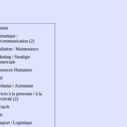
strie
rmatique /
écommunication (2)
allation / Maintenance
eting / Stratégie
merciale
sources Humaines
té
étariat / Assistanat
ices à la personne / à la
ectivité (2)
ctacle
rt
sport / Logistique