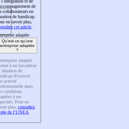
 l’intégration et de
’accompagnement de
s collaborateurs en
tuation de handicap.
ur en savoir plus,
nsultez cet article
.
treprise adaptée
Qu'est-ce qu'une
entreprise adaptée
?
entreprise adaptée
rmet à un travailleur
 situation de
ndicap d'exercer
e activité
ofessionnelle dans
s conditions
aptées à ses
pacités. Pour en
voir plus,
consultez
 site de l’UNEA
.