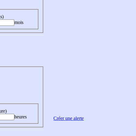
s)
mois
ure)
heures
Créer une alerte