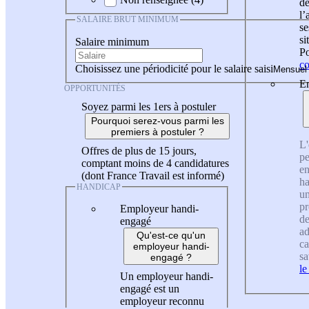
de
l
SALAIRE BRUT MINIMUM
se
si
Salaire minimum
Po
co
Choisissez une périodicité pour le salaire saisi
En
OPPORTUNITÉS
Soyez parmi les 1ers à postuler
Pourquoi serez-vous parmi les
premiers à postuler ?
L'
Offres de plus de 15 jours,
pe
comptant moins de 4 candidatures
en
(dont France Travail est informé)
ha
HANDICAP
un
pr
Employeur handi-
de
engagé
ad
Qu'est-ce qu'un
ca
employeur handi-
sa
engagé ?
le
Un employeur handi-
engagé est un
employeur reconnu