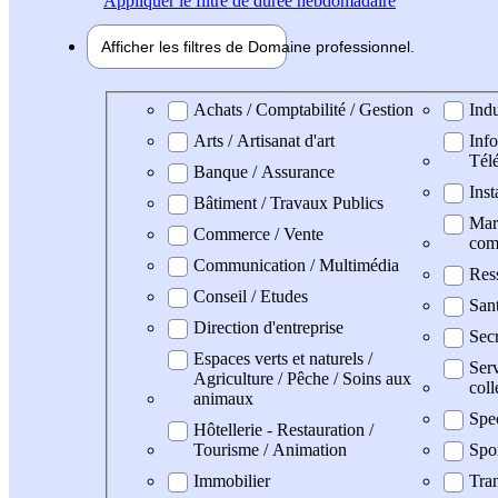
Appliquer
le filtre de durée hebdomadaire
Afficher les filtres de
Domaine pro
fessionnel
Domaine professionel
Achats / Comptabilité / Gestion
Indu
Arts / Artisanat d'art
Info
Tél
Banque / Assurance
Inst
Bâtiment / Travaux Publics
Mark
Commerce / Vente
com
Communication / Multimédia
Res
Conseil / Etudes
San
Direction d'entreprise
Secr
Espaces verts et naturels /
Serv
Agriculture / Pêche / Soins aux
coll
animaux
Spe
Hôtellerie - Restauration /
Tourisme / Animation
Spo
Immobilier
Tran