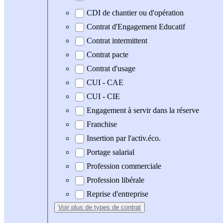
CDI de chantier ou d'opération
Contrat d'Engagement Educatif
Contrat intermittent
Contrat pacte
Contrat d'usage
CUI - CAE
CUI - CIE
Engagement à servir dans la réserve
Franchise
Insertion par l'activ.éco.
Portage salarial
Profession commerciale
Profession libérale
Reprise d'entreprise
Voir plus
de types de contrat