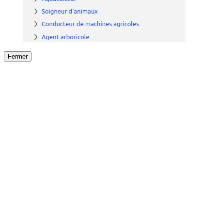
Fermer
Fermer
le détail de l'offre
/
Offre
sur
Offre précéden