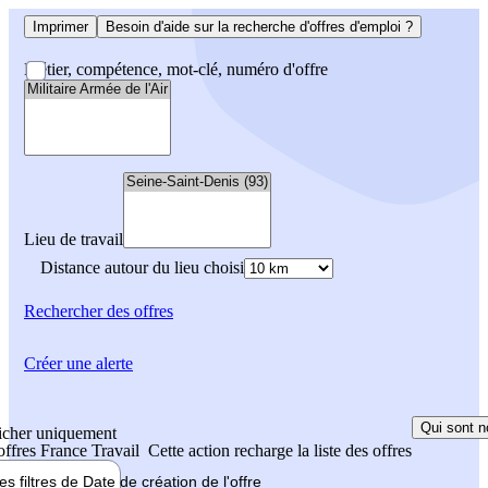
Imprimer
Besoin d'aide sur la recherche d'offres d'emploi ?
Métier, compétence, mot-clé, numéro d'offre
Lieu de travail
Distance autour du lieu choisi
Rechercher
des offres
Créer une alerte
Qui sont n
icher uniquement
 offres France Travail
Cette action recharge la liste des offres
les filtres de
Date de création
de l'offre