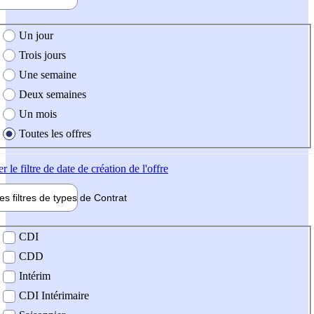
e création de l'offre
Un jour
Trois jours
Une semaine
Deux semaines
Un mois
Toutes les offres
er
le filtre de date de création de l'offre
les filtres de types de
Contrat
de contrat
CDI
CDD
Intérim
CDI Intérimaire