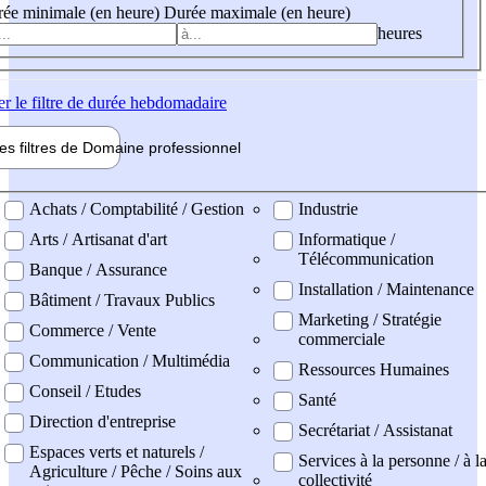
ée minimale (en heure)
Durée maximale (en heure)
heures
er
le filtre de durée hebdomadaire
les filtres de
Domaine pro
fessionnel
ne professionel
Achats / Comptabilité / Gestion
Industrie
Arts / Artisanat d'art
Informatique /
Télécommunication
Banque / Assurance
Installation / Maintenance
Bâtiment / Travaux Publics
Marketing / Stratégie
Commerce / Vente
commerciale
Communication / Multimédia
Ressources Humaines
Conseil / Etudes
Santé
Direction d'entreprise
Secrétariat / Assistanat
Espaces verts et naturels /
Services à la personne / à l
Agriculture / Pêche / Soins aux
collectivité