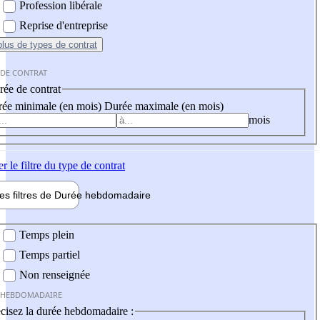
Profession libérale
Reprise d'entreprise
plus
de types de contrat
 DE CONTRAT
ée de contrat
ée minimale (en mois)
Durée maximale (en mois)
mois
er
le filtre du type de contrat
les filtres de
Durée hebdo
madaire
 hebdomadaire
Temps plein
Temps partiel
Non renseignée
 HEBDOMADAIRE
cisez la durée hebdomadaire :