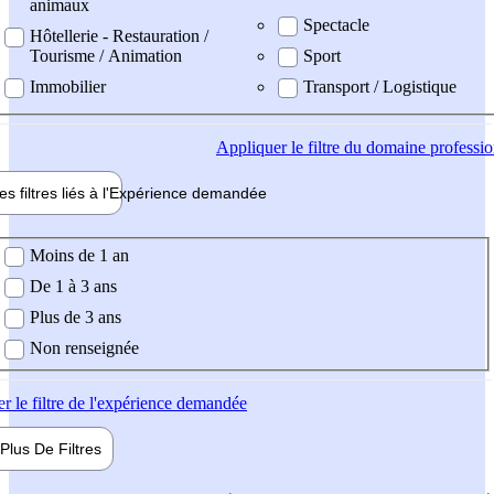
animaux
Spectacle
Hôtellerie - Restauration /
Tourisme / Animation
Sport
Immobilier
Transport / Logistique
Appliquer
le filtre du domaine professi
es filtres liés à l'
Expérience
demandée
ience demandée
Moins de 1 an
De 1 à 3 ans
Plus de 3 ans
Non renseignée
er
le filtre de l'expérience demandée
Plus De
Filtres