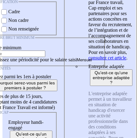
IFICATION
par France travail,
Cap emploi et ses
Cadre
partenaires pour ses
actions concrètes en
Non cadre
faveur du recrutement,
Non renseignée
de l’intégration et de
l’accompagnement de
IRE BRUT MINIMUM
ses collaborateurs en
situation de handicap.
re minimum
Pour en savoir plus,
consultez cet article
.
ssez une périodicité pour le salaire saisi
Entreprise adaptée
NITÉS
Qu'est-ce qu'une
z parmi les 1ers à postuler
entreprise adaptée
?
urquoi serez-vous parmi les
premiers à postuler ?
L'entreprise adaptée
es de plus de 15 jours,
permet à un travailleur
tant moins de 4 candidatures
en situation de
t France Travail est informé)
handicap d'exercer
ICAP
une activité
professionnelle dans
Employeur handi-
des conditions
engagé
adaptées à ses
Qu'est-ce qu'un
capacités. Pour en