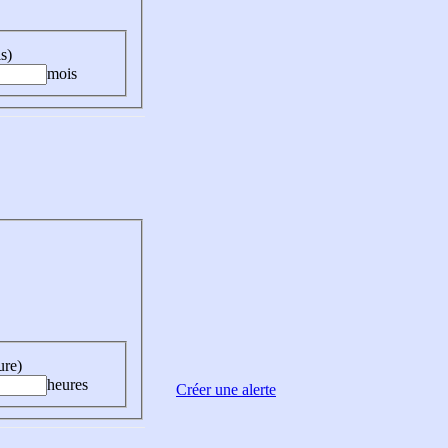
s)
mois
ure)
heures
Créer une alerte