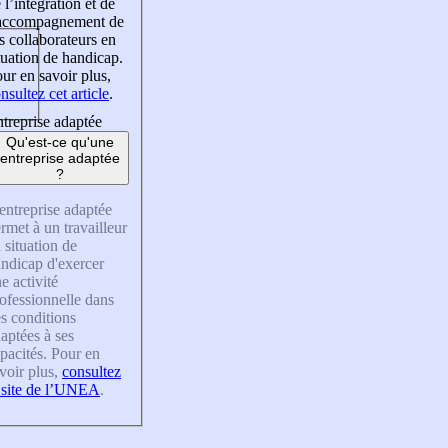
 l’intégration et de
’accompagnement de
s collaborateurs en
tuation de handicap.
ur en savoir plus,
nsultez cet article
.
treprise adaptée
Qu'est-ce qu'une
entreprise adaptée
?
entreprise adaptée
rmet à un travailleur
 situation de
ndicap d'exercer
e activité
ofessionnelle dans
s conditions
aptées à ses
pacités. Pour en
voir plus,
consultez
 site de l’UNEA
.