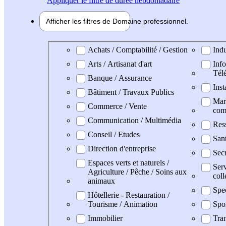
Appliquer
le filtre de durée hebdomadaire
Afficher les filtres de
Domaine pro
fessionnel
Domaine professionel
Achats / Comptabilité / Gestion
Indu
Arts / Artisanat d'art
Info
Tél
Banque / Assurance
Inst
Bâtiment / Travaux Publics
Mark
Commerce / Vente
com
Communication / Multimédia
Res
Conseil / Etudes
San
Direction d'entreprise
Secr
Espaces verts et naturels /
Serv
Agriculture / Pêche / Soins aux
coll
animaux
Spe
Hôtellerie - Restauration /
Tourisme / Animation
Spo
Immobilier
Tran