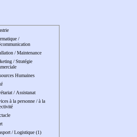
strie
rmatique /
écommunication
allation / Maintenance
eting / Stratégie
merciale
sources Humaines
té
étariat / Assistanat
ices à la personne / à la
ectivité
ctacle
rt
sport / Logistique (1)