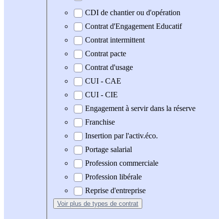
CDI de chantier ou d'opération
Contrat d'Engagement Educatif
Contrat intermittent
Contrat pacte
Contrat d'usage
CUI - CAE
CUI - CIE
Engagement à servir dans la réserve
Franchise
Insertion par l'activ.éco.
Portage salarial
Profession commerciale
Profession libérale
Reprise d'entreprise
Voir plus
de types de contrat