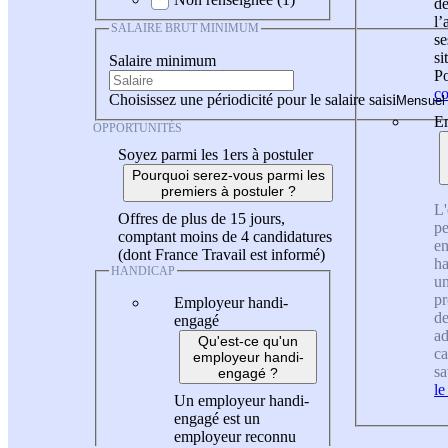
de
l
SALAIRE BRUT MINIMUM
se
si
Salaire minimum
Po
co
Choisissez une périodicité pour le salaire saisi
En
OPPORTUNITÉS
Soyez parmi les 1ers à postuler
Pourquoi serez-vous parmi les
premiers à postuler ?
L'
Offres de plus de 15 jours,
pe
comptant moins de 4 candidatures
en
(dont France Travail est informé)
ha
HANDICAP
un
pr
Employeur handi-
de
engagé
ad
Qu'est-ce qu'un
ca
employeur handi-
sa
engagé ?
le
Un employeur handi-
engagé est un
employeur reconnu