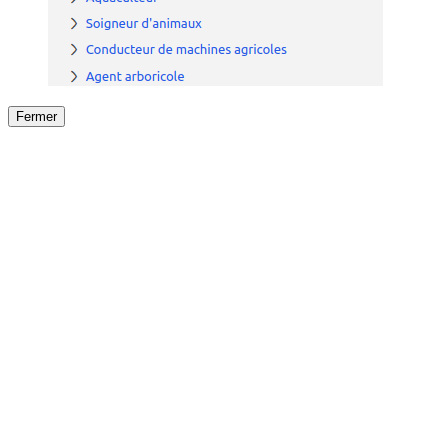
Fermer
Fermer
le détail de l'offre
/
Offre
sur
Offre précéden