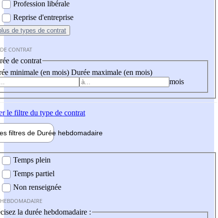
Profession libérale
Reprise d'entreprise
plus
de types de contrat
 DE CONTRAT
ée de contrat
ée minimale (en mois)
Durée maximale (en mois)
mois
er
le filtre du type de contrat
les filtres de
Durée hebdo
madaire
 hebdomadaire
Temps plein
Temps partiel
Non renseignée
 HEBDOMADAIRE
cisez la durée hebdomadaire :