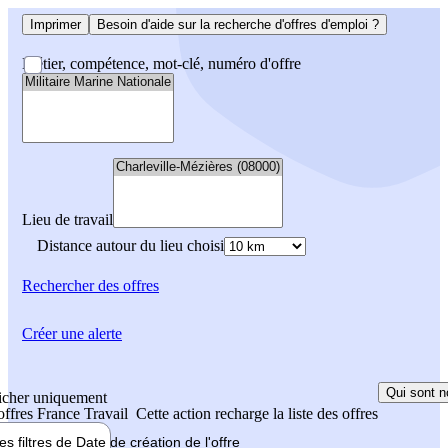
Imprimer
Besoin d'aide sur la recherche d'offres d'emploi ?
Métier, compétence, mot-clé, numéro d'offre
Lieu de travail
Distance autour du lieu choisi
Rechercher
des offres
Créer une alerte
Qui sont n
icher uniquement
 offres France Travail
Cette action recharge la liste des offres
les filtres de
Date de création
de l'offre