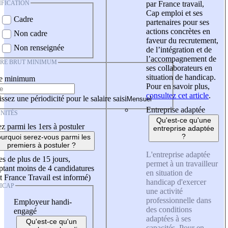
IFICATION
par France travail,
Cap emploi et ses
Cadre
partenaires pour ses
actions concrètes en
Non cadre
faveur du recrutement,
Non renseignée
de l’intégration et de
l’accompagnement de
IRE BRUT MINIMUM
ses collaborateurs en
situation de handicap.
re minimum
Pour en savoir plus,
consultez cet article
.
ssez une périodicité pour le salaire saisi
Entreprise adaptée
NITÉS
Qu'est-ce qu'une
z parmi les 1ers à postuler
entreprise adaptée
?
urquoi serez-vous parmi les
premiers à postuler ?
L'entreprise adaptée
es de plus de 15 jours,
permet à un travailleur
tant moins de 4 candidatures
en situation de
t France Travail est informé)
handicap d'exercer
ICAP
une activité
professionnelle dans
Employeur handi-
des conditions
engagé
adaptées à ses
Qu'est-ce qu'un
capacités. Pour en