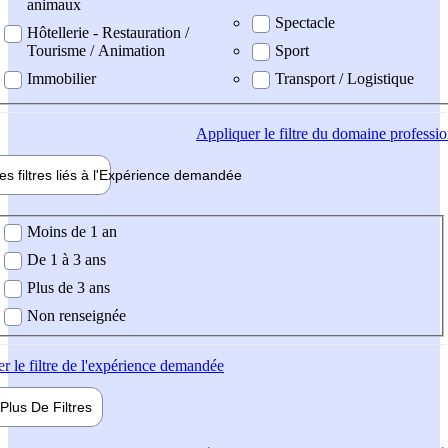
animaux
Spectacle
Hôtellerie - Restauration /
Tourisme / Animation
Sport
Immobilier
Transport / Logistique
Appliquer
le filtre du domaine professi
es filtres liés à l'
Expérience
demandée
ience demandée
Moins de 1 an
De 1 à 3 ans
Plus de 3 ans
Non renseignée
er
le filtre de l'expérience demandée
Plus De
Filtres