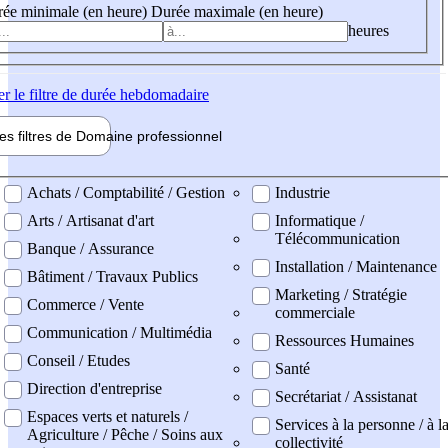
ée minimale (en heure)
Durée maximale (en heure)
heures
er
le filtre de durée hebdomadaire
les filtres de
Domaine pro
fessionnel
ne professionel
Achats / Comptabilité / Gestion
Industrie
Arts / Artisanat d'art
Informatique /
Télécommunication
Banque / Assurance
Installation / Maintenance
Bâtiment / Travaux Publics
Marketing / Stratégie
Commerce / Vente
commerciale
Communication / Multimédia
Ressources Humaines
Conseil / Etudes
Santé
Direction d'entreprise
Secrétariat / Assistanat
Espaces verts et naturels /
Services à la personne / à l
Agriculture / Pêche / Soins aux
collectivité