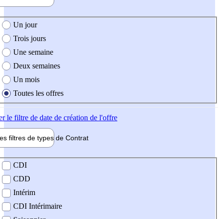
e création de l'offre
Un jour
Trois jours
Une semaine
Deux semaines
Un mois
Toutes les offres
er
le filtre de date de création de l'offre
les filtres de types de
Contrat
de contrat
CDI
CDD
Intérim
CDI Intérimaire