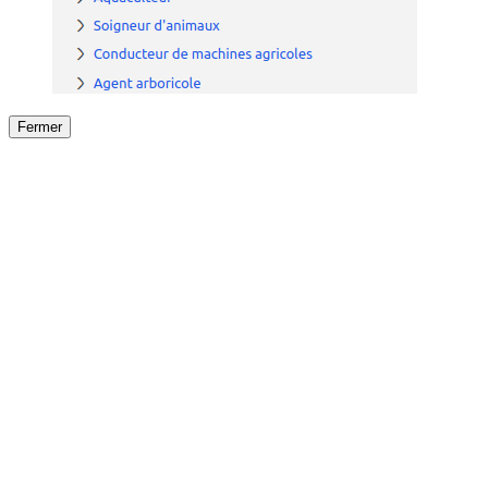
Fermer
Fermer
le détail de l'offre
/
Offre
sur
Offre précéden