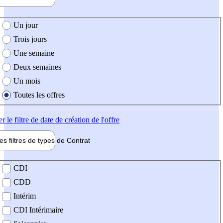
e création de l'offre
Un jour
Trois jours
Une semaine
Deux semaines
Un mois
Toutes les offres
er
le filtre de date de création de l'offre
les filtres de types de
Contrat
de contrat
CDI
CDD
Intérim
CDI Intérimaire