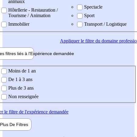
animaux
Spectacle
Hôtellerie - Restauration /
Tourisme / Animation
Sport
Immobilier
Transport / Logistique
Appliquer
le filtre du domaine professi
es filtres liés à l'
Expérience
demandée
ience demandée
Moins de 1 an
De 1 à 3 ans
Plus de 3 ans
Non renseignée
er
le filtre de l'expérience demandée
Plus De
Filtres