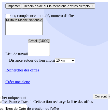
Imprimer
Besoin d'aide sur la recherche d'offres d'emploi ?
Métier, compétence, mot-clé, numéro d'offre
Lieu de travail
Distance autour du lieu choisi
Rechercher
des offres
Créer une alerte
Qui sont n
icher uniquement
 offres France Travail
Cette action recharge la liste des offres
les filtres de
Date de création
de l'offre