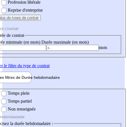
Profession libérale
Reprise d'entreprise
plus
de types de contrat
 DE CONTRAT
ée de contrat
ée minimale (en mois)
Durée maximale (en mois)
mois
er
le filtre du type de contrat
les filtres de
Durée hebdo
madaire
 hebdomadaire
Temps plein
Temps partiel
Non renseignée
 HEBDOMADAIRE
cisez la durée hebdomadaire :