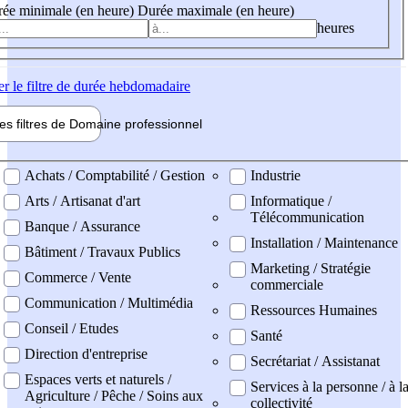
ée minimale (en heure)
Durée maximale (en heure)
heures
er
le filtre de durée hebdomadaire
les filtres de
Domaine pro
fessionnel
ne professionel
Achats / Comptabilité / Gestion
Industrie
Arts / Artisanat d'art
Informatique /
Télécommunication
Banque / Assurance
Installation / Maintenance
Bâtiment / Travaux Publics
Marketing / Stratégie
Commerce / Vente
commerciale
Communication / Multimédia
Ressources Humaines
Conseil / Etudes
Santé
Direction d'entreprise
Secrétariat / Assistanat
Espaces verts et naturels /
Services à la personne / à l
Agriculture / Pêche / Soins aux
collectivité