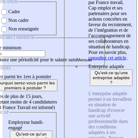
IFICATION
par France travail,
Cap emploi et ses
Cadre
partenaires pour ses
actions concrètes en
Non cadre
faveur du recrutement,
Non renseignée
de l’intégration et de
l’accompagnement de
IRE BRUT MINIMUM
ses collaborateurs en
situation de handicap.
re minimum
Pour en savoir plus,
consultez cet article
.
ssez une périodicité pour le salaire saisi
Entreprise adaptée
NITÉS
Qu'est-ce qu'une
z parmi les 1ers à postuler
entreprise adaptée
?
urquoi serez-vous parmi les
premiers à postuler ?
L'entreprise adaptée
es de plus de 15 jours,
permet à un travailleur
tant moins de 4 candidatures
en situation de
t France Travail est informé)
handicap d'exercer
ICAP
une activité
professionnelle dans
Employeur handi-
des conditions
engagé
adaptées à ses
Qu'est-ce qu'un
capacités. Pour en