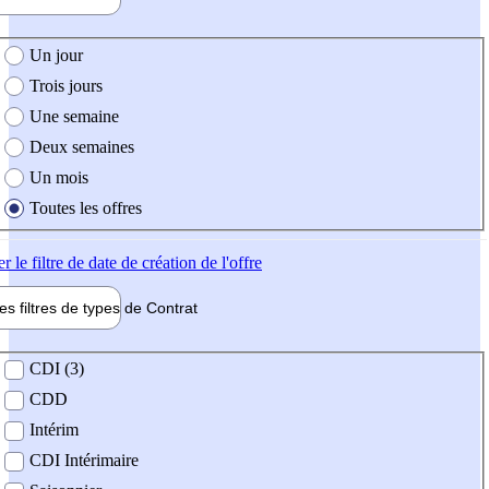
e création de l'offre
Un jour
Trois jours
Une semaine
Deux semaines
Un mois
Toutes les offres
er
le filtre de date de création de l'offre
les filtres de types de
Contrat
de contrat
CDI (3)
CDD
Intérim
CDI Intérimaire