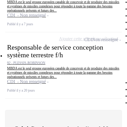
MBDA est le seul groupe européen capable de concevoir et de produire des missiles
et systèmes de missiles complexes pour répondre à toute la gamme des besoins
opérationnels présents et futurs des...
CDI - Non renseigné
Publié il y a 7 jours
Ajouter cette offre à ma sélection
CDI
Non renseigné
Responsable de service conception
système terrestre f/h
92 - PLESSIS-ROBINSON
MBDA est le seul groupe européen capable de concevoir et de produire des missiles
et systèmes de missiles complexes pour répondre à toute la gamme des besoins
opérationnels présents et futurs des...
CDI - Non renseigné
Publié il y a 20 jours