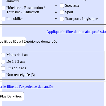
animaux
Spectacle
Hôtellerie - Restauration /
Tourisme / Animation
Sport
Immobilier
Transport / Logistique
Appliquer
le filtre du domaine professi
es filtres liés à l'
Expérience
demandée
ience demandée
Moins de 1 an
De 1 à 3 ans
Plus de 3 ans
Non renseignée (3)
er
le filtre de l'expérience demandée
Plus De
Filtres