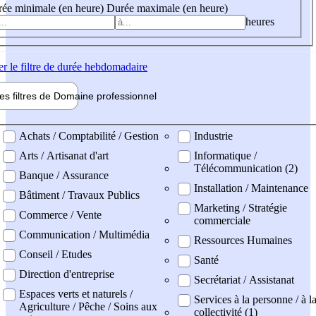
ée minimale (en heure)
Durée maximale (en heure)
heures
er
le filtre de durée hebdomadaire
les filtres de
Domaine pro
fessionnel
ne professionel
Achats / Comptabilité / Gestion
Industrie
Arts / Artisanat d'art
Informatique /
Télécommunication (2)
Banque / Assurance
Installation / Maintenance
Bâtiment / Travaux Publics
Marketing / Stratégie
Commerce / Vente
commerciale
Communication / Multimédia
Ressources Humaines
Conseil / Etudes
Santé
Direction d'entreprise
Secrétariat / Assistanat
Espaces verts et naturels /
Services à la personne / à l
Agriculture / Pêche / Soins aux
collectivité (1)