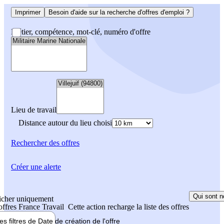
Imprimer
Besoin d'aide sur la recherche d'offres d'emploi ?
Métier, compétence, mot-clé, numéro d'offre
Lieu de travail
Distance autour du lieu choisi
Rechercher
des offres
Créer une alerte
Qui sont n
icher uniquement
 offres France Travail
Cette action recharge la liste des offres
les filtres de
Date de création
de l'offre