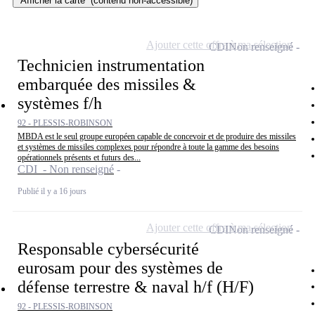
Afficher la carte
(contenu non-accessible)
Ajouter cette offre à ma sélection
CDI
Non renseigné
Technicien instrumentation
embarquée des missiles &
systèmes f/h
92 - PLESSIS-ROBINSON
MBDA est le seul groupe européen capable de concevoir et de produire des missiles
et systèmes de missiles complexes pour répondre à toute la gamme des besoins
opérationnels présents et futurs des...
CDI - Non renseigné
Publié il y a 16 jours
Ajouter cette offre à ma sélection
CDI
Non renseigné
Responsable cybersécurité
eurosam pour des systèmes de
défense terrestre & naval h/f (H/F)
92 - PLESSIS-ROBINSON