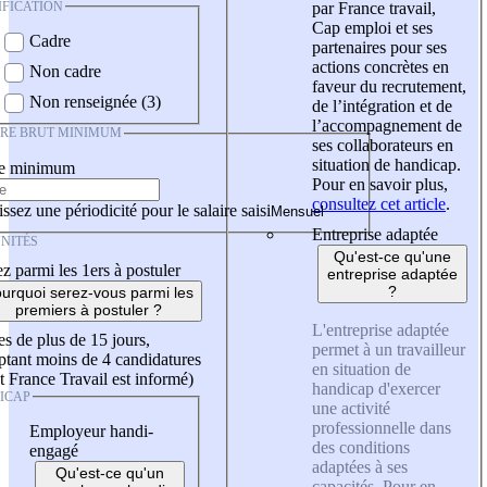
IFICATION
par France travail,
Cap emploi et ses
Cadre
partenaires pour ses
actions concrètes en
Non cadre
faveur du recrutement,
Non renseignée (3)
de l’intégration et de
l’accompagnement de
IRE BRUT MINIMUM
ses collaborateurs en
situation de handicap.
re minimum
Pour en savoir plus,
consultez cet article
.
ssez une périodicité pour le salaire saisi
Entreprise adaptée
NITÉS
Qu'est-ce qu'une
z parmi les 1ers à postuler
entreprise adaptée
?
urquoi serez-vous parmi les
premiers à postuler ?
L'entreprise adaptée
es de plus de 15 jours,
permet à un travailleur
tant moins de 4 candidatures
en situation de
t France Travail est informé)
handicap d'exercer
ICAP
une activité
professionnelle dans
Employeur handi-
des conditions
engagé
adaptées à ses
Qu'est-ce qu'un
capacités. Pour en