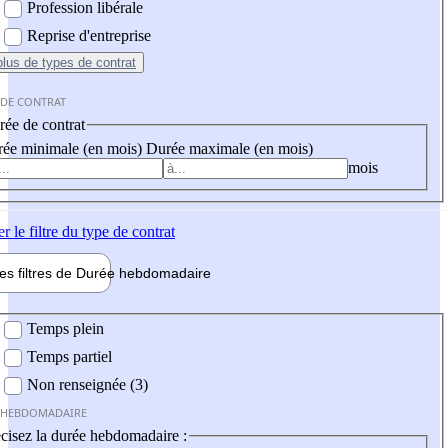
Profession libérale
Reprise d'entreprise
plus
de types de contrat
 DE CONTRAT
ée de contrat
ée minimale (en mois)
Durée maximale (en mois)
mois
er
le filtre du type de contrat
les filtres de
Durée hebdo
madaire
 hebdomadaire
Temps plein
Temps partiel
Non renseignée (3)
 HEBDOMADAIRE
cisez la durée hebdomadaire :