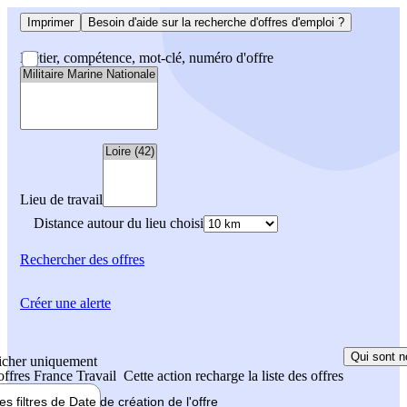
Imprimer
Besoin d'aide sur la recherche d'offres d'emploi ?
Métier, compétence, mot-clé, numéro d'offre
Lieu de travail
Distance autour du lieu choisi
Rechercher
des offres
Créer une alerte
Qui sont n
icher uniquement
 offres France Travail
Cette action recharge la liste des offres
les filtres de
Date de création
de l'offre