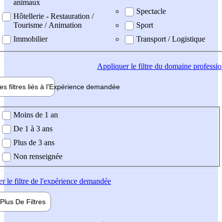
animaux
Spectacle
Hôtellerie - Restauration /
Tourisme / Animation
Sport
Immobilier
Transport / Logistique
Appliquer
le filtre du domaine professi
es filtres liés à l'
Expérience
demandée
ience demandée
Moins de 1 an
De 1 à 3 ans
Plus de 3 ans
Non renseignée
er
le filtre de l'expérience demandée
Plus De
Filtres