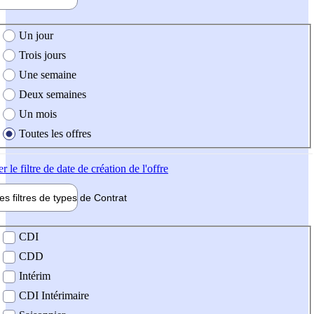
e création de l'offre
Un jour
Trois jours
Une semaine
Deux semaines
Un mois
Toutes les offres
er
le filtre de date de création de l'offre
les filtres de types de
Contrat
de contrat
CDI
CDD
Intérim
CDI Intérimaire