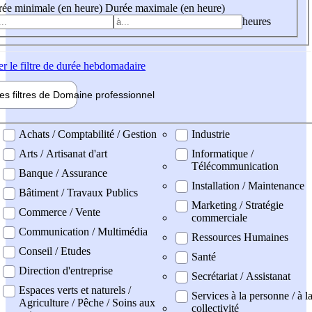
ée minimale (en heure)
Durée maximale (en heure)
heures
er
le filtre de durée hebdomadaire
les filtres de
Domaine pro
fessionnel
ne professionel
Achats / Comptabilité / Gestion
Industrie
Arts / Artisanat d'art
Informatique /
Télécommunication
Banque / Assurance
Installation / Maintenance
Bâtiment / Travaux Publics
Marketing / Stratégie
Commerce / Vente
commerciale
Communication / Multimédia
Ressources Humaines
Conseil / Etudes
Santé
Direction d'entreprise
Secrétariat / Assistanat
Espaces verts et naturels /
Services à la personne / à l
Agriculture / Pêche / Soins aux
collectivité