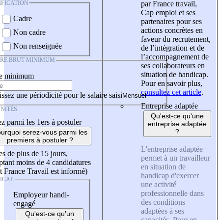
IFICATION
par France travail,
Cap emploi et ses
Cadre
partenaires pour ses
actions concrètes en
Non cadre
faveur du recrutement,
Non renseignée
de l’intégration et de
l’accompagnement de
IRE BRUT MINIMUM
ses collaborateurs en
situation de handicap.
re minimum
Pour en savoir plus,
consultez cet article
.
ssez une périodicité pour le salaire saisi
Entreprise adaptée
NITÉS
Qu'est-ce qu'une
z parmi les 1ers à postuler
entreprise adaptée
?
urquoi serez-vous parmi les
premiers à postuler ?
L'entreprise adaptée
es de plus de 15 jours,
permet à un travailleur
tant moins de 4 candidatures
en situation de
t France Travail est informé)
handicap d'exercer
ICAP
une activité
professionnelle dans
Employeur handi-
des conditions
engagé
adaptées à ses
Qu'est-ce qu'un
capacités. Pour en