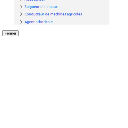
Fermer
Fermer
le détail de l'offre
/
Offre
sur
Offre précéden