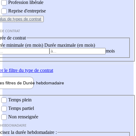
Profession libérale
Reprise d'entreprise
plus
de types de contrat
 DE CONTRAT
ée de contrat
ée minimale (en mois)
Durée maximale (en mois)
mois
er
le filtre du type de contrat
les filtres de
Durée hebdo
madaire
 hebdomadaire
Temps plein
Temps partiel
Non renseignée
 HEBDOMADAIRE
cisez la durée hebdomadaire :