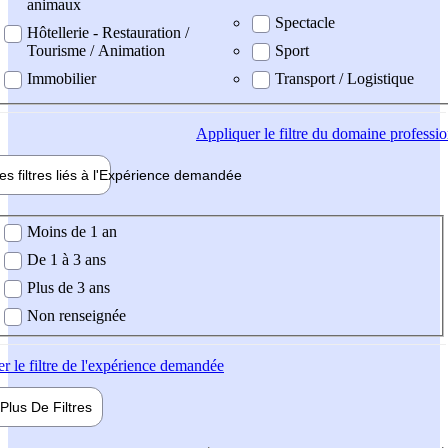
animaux
Spectacle
Hôtellerie - Restauration /
Tourisme / Animation
Sport
Immobilier
Transport / Logistique
Appliquer
le filtre du domaine professi
es filtres liés à l'
Expérience
demandée
ience demandée
Moins de 1 an
De 1 à 3 ans
Plus de 3 ans
Non renseignée
er
le filtre de l'expérience demandée
Plus De
Filtres