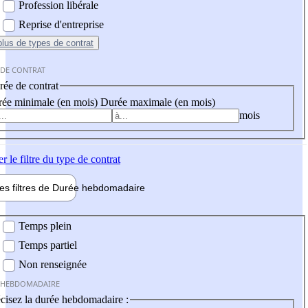
Profession libérale
Reprise d'entreprise
plus
de types de contrat
 DE CONTRAT
ée de contrat
ée minimale (en mois)
Durée maximale (en mois)
mois
er
le filtre du type de contrat
les filtres de
Durée hebdo
madaire
 hebdomadaire
Temps plein
Temps partiel
Non renseignée
 HEBDOMADAIRE
cisez la durée hebdomadaire :