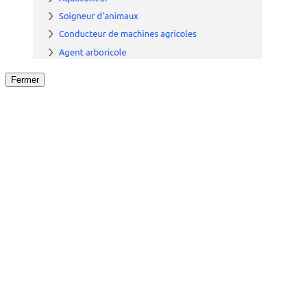
Fermer
Fermer
le détail de l'offre
/
Offre
sur
Offre précéden