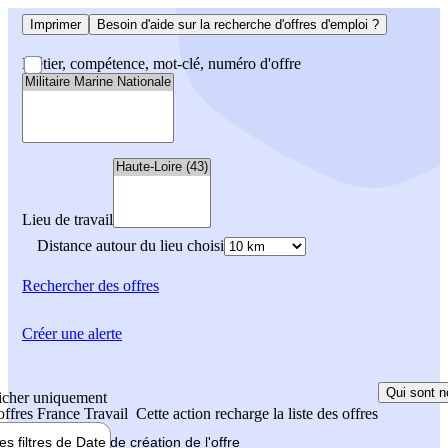
Imprimer
Besoin d'aide sur la recherche d'offres d'emploi ?
Métier, compétence, mot-clé, numéro d'offre
Lieu de travail
Distance autour du lieu choisi
Rechercher
des offres
Créer une alerte
Qui sont n
icher uniquement
 offres France Travail
Cette action recharge la liste des offres
les filtres de
Date de création
de l'offre