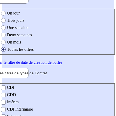
e création de l'offre
Un jour
Trois jours
Une semaine
Deux semaines
Un mois
Toutes les offres
er
le filtre de date de création de l'offre
les filtres de types de
Contrat
de contrat
CDI
CDD
Intérim
CDI Intérimaire