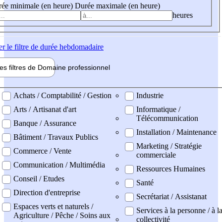
ée minimale (en heure)
Durée maximale (en heure)
heures
er
le filtre de durée hebdomadaire
les filtres de
Domaine pro
fessionnel
ne professionel
Achats / Comptabilité / Gestion
Industrie
Arts / Artisanat d'art
Informatique /
Télécommunication
Banque / Assurance
Installation / Maintenance
Bâtiment / Travaux Publics
Marketing / Stratégie
Commerce / Vente
commerciale
Communication / Multimédia
Ressources Humaines
Conseil / Etudes
Santé
Direction d'entreprise
Secrétariat / Assistanat
Espaces verts et naturels /
Services à la personne / à l
Agriculture / Pêche / Soins aux
collectivité