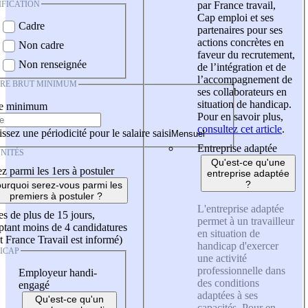
IFICATION
par France travail,
Cap emploi et ses
Cadre
partenaires pour ses
actions concrètes en
Non cadre
faveur du recrutement,
Non renseignée
de l’intégration et de
l’accompagnement de
IRE BRUT MINIMUM
ses collaborateurs en
situation de handicap.
re minimum
Pour en savoir plus,
consultez cet article
.
ssez une périodicité pour le salaire saisi
Entreprise adaptée
NITÉS
Qu'est-ce qu'une
z parmi les 1ers à postuler
entreprise adaptée
?
urquoi serez-vous parmi les
premiers à postuler ?
L'entreprise adaptée
es de plus de 15 jours,
permet à un travailleur
tant moins de 4 candidatures
en situation de
t France Travail est informé)
handicap d'exercer
ICAP
une activité
professionnelle dans
Employeur handi-
des conditions
engagé
adaptées à ses
Qu'est-ce qu'un
capacités. Pour en