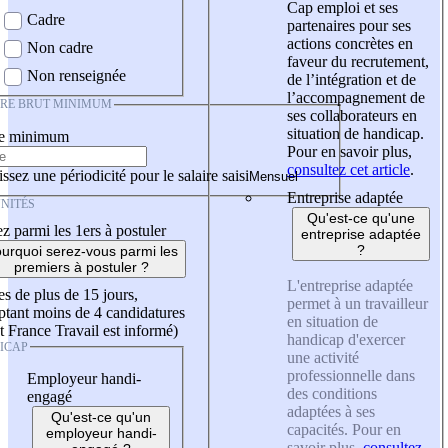
Cap emploi et ses
Cadre
partenaires pour ses
actions concrètes en
Non cadre
faveur du recrutement,
Non renseignée
de l’intégration et de
l’accompagnement de
IRE BRUT MINIMUM
ses collaborateurs en
situation de handicap.
re minimum
Pour en savoir plus,
consultez cet article
.
ssez une périodicité pour le salaire saisi
Entreprise adaptée
NITÉS
Qu'est-ce qu'une
z parmi les 1ers à postuler
entreprise adaptée
?
urquoi serez-vous parmi les
premiers à postuler ?
L'entreprise adaptée
es de plus de 15 jours,
permet à un travailleur
tant moins de 4 candidatures
en situation de
t France Travail est informé)
handicap d'exercer
ICAP
une activité
professionnelle dans
Employeur handi-
des conditions
engagé
adaptées à ses
Qu'est-ce qu'un
capacités. Pour en
employeur handi-
savoir plus,
consultez