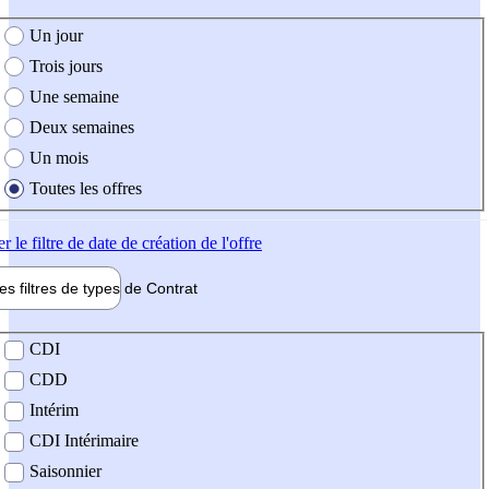
e création de l'offre
Un jour
Trois jours
Une semaine
Deux semaines
Un mois
Toutes les offres
er
le filtre de date de création de l'offre
les filtres de types de
Contrat
de contrat
CDI
CDD
Intérim
CDI Intérimaire
Saisonnier