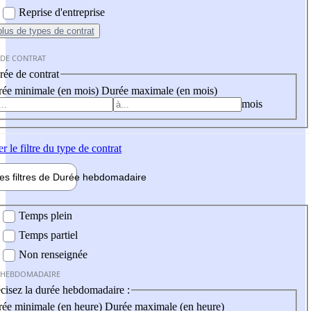
Reprise d'entreprise
plus
de types de contrat
 DE CONTRAT
ée de contrat
ée minimale (en mois)
Durée maximale (en mois)
mois
er
le filtre du type de contrat
les filtres de
Durée hebdo
madaire
 hebdomadaire
Temps plein
Temps partiel
Non renseignée
 HEBDOMADAIRE
cisez la durée hebdomadaire :
ée minimale (en heure)
Durée maximale (en heure)