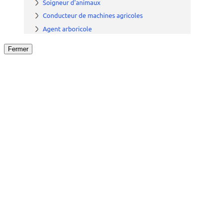
Fermer
Fermer
le détail de l'offre
/
Offre
sur
Offre précéden