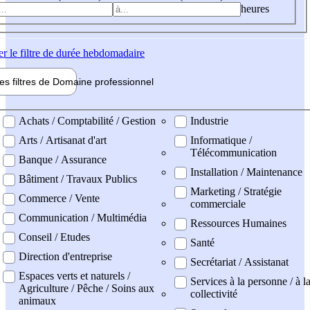
heures
er
le filtre de durée hebdomadaire
les filtres de
Domaine pro
fessionnel
ne professionel
Achats / Comptabilité / Gestion
Industrie
Arts / Artisanat d'art
Informatique /
Télécommunication
Banque / Assurance
Installation / Maintenance
Bâtiment / Travaux Publics
Marketing / Stratégie
Commerce / Vente
commerciale
Communication / Multimédia
Ressources Humaines
Conseil / Etudes
Santé
Direction d'entreprise
Secrétariat / Assistanat
Espaces verts et naturels /
Services à la personne / à l
Agriculture / Pêche / Soins aux
collectivité
animaux