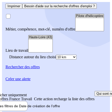
Imprimer
Besoin d'aide sur la recherche d'offres d'emploi ?
Métier, compétence, mot-clé, numéro d'offre
Lieu de travail
Distance autour du lieu choisi
Rechercher
des offres
Créer une alerte
Qui sont n
icher uniquement
 offres France Travail
Cette action recharge la liste des offres
les filtres de
Date de création
de l'offre