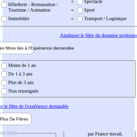
Spectacle
Hôtellerie - Restauration /
Tourisme / Animation
Sport
Immobilier
Transport / Logistique
Appliquer
le filtre du domaine professi
es filtres liés à l'
Expérience
demandée
ience demandée
Moins de 1 an
De 1 à 3 ans
Plus de 3 ans
Non renseignée
er
le filtre de l'expérience demandée
Plus De
Filtres
IFICATION
par France travail,