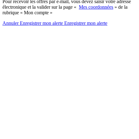
Pour recevoir les offres par e-mail, vous devez saisir votre adresse
électronique et la valider sur la page «
Mes coordonnées
» de la
rubrique « Mon compte »
Annuler
Enregistrer mon alerte
Enregistrer
mon alerte