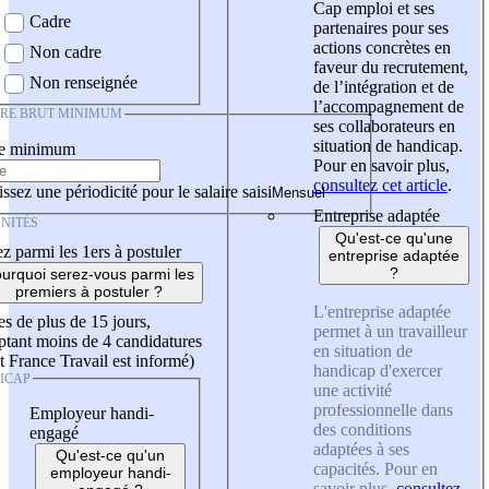
Cap emploi et ses
Cadre
partenaires pour ses
actions concrètes en
Non cadre
faveur du recrutement,
Non renseignée
de l’intégration et de
l’accompagnement de
IRE BRUT MINIMUM
ses collaborateurs en
situation de handicap.
re minimum
Pour en savoir plus,
consultez cet article
.
ssez une périodicité pour le salaire saisi
Entreprise adaptée
NITÉS
Qu'est-ce qu'une
z parmi les 1ers à postuler
entreprise adaptée
?
urquoi serez-vous parmi les
premiers à postuler ?
L'entreprise adaptée
es de plus de 15 jours,
permet à un travailleur
tant moins de 4 candidatures
en situation de
t France Travail est informé)
handicap d'exercer
ICAP
une activité
professionnelle dans
Employeur handi-
des conditions
engagé
adaptées à ses
Qu'est-ce qu'un
capacités. Pour en
employeur handi-
savoir plus,
consultez