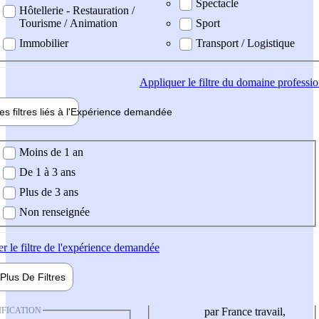
Spectacle
Hôtellerie - Restauration /
Tourisme / Animation
Sport
Immobilier
Transport / Logistique
Appliquer
le filtre du domaine professi
es filtres liés à l'
Expérience
demandée
ience demandée
Moins de 1 an
De 1 à 3 ans
Plus de 3 ans
Non renseignée
er
le filtre de l'expérience demandée
Plus De
Filtres
IFICATION
par France travail,