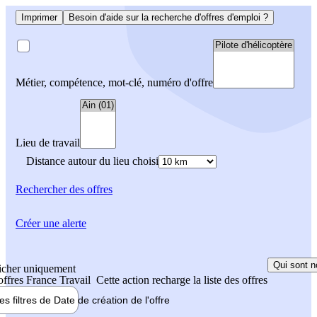
Imprimer
Besoin d'aide sur la recherche d'offres d'emploi ?
Métier, compétence, mot-clé, numéro d'offre
Lieu de travail
Distance autour du lieu choisi
Rechercher
des offres
Créer une alerte
Qui sont n
icher uniquement
 offres France Travail
Cette action recharge la liste des offres
les filtres de
Date de création
de l'offre