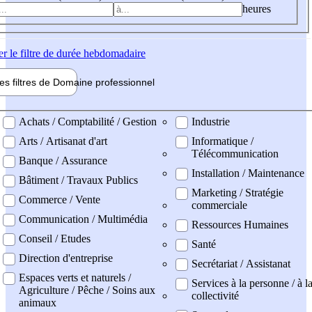
heures
er
le filtre de durée hebdomadaire
les filtres de
Domaine pro
fessionnel
ne professionel
Achats / Comptabilité / Gestion
Industrie
Arts / Artisanat d'art
Informatique /
Télécommunication
Banque / Assurance
Installation / Maintenance
Bâtiment / Travaux Publics
Marketing / Stratégie
Commerce / Vente
commerciale
Communication / Multimédia
Ressources Humaines
Conseil / Etudes
Santé
Direction d'entreprise
Secrétariat / Assistanat
Espaces verts et naturels /
Services à la personne / à l
Agriculture / Pêche / Soins aux
collectivité
animaux