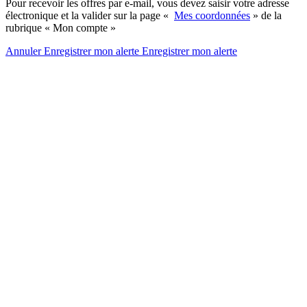
Pour recevoir les offres par e-mail, vous devez saisir votre adresse
électronique et la valider sur la page «
Mes coordonnées
» de la
rubrique « Mon compte »
Annuler
Enregistrer mon alerte
Enregistrer
mon alerte