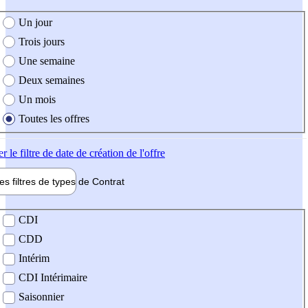
e création de l'offre
Un jour
Trois jours
Une semaine
Deux semaines
Un mois
Toutes les offres
er
le filtre de date de création de l'offre
les filtres de types de
Contrat
de contrat
CDI
CDD
Intérim
CDI Intérimaire
Saisonnier