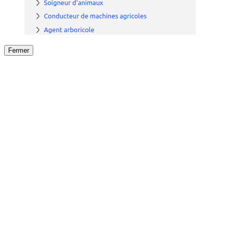
Fermer
Fermer
le détail de l'offre
/
Offre
sur
Offre précéden