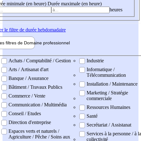
ée minimale (en heure)
Durée maximale (en heure)
heures
er
le filtre de durée hebdomadaire
les filtres de
Domaine pro
fessionnel
ne professionel
Achats / Comptabilité / Gestion
Industrie
Arts / Artisanat d'art
Informatique /
Télécommunication
Banque / Assurance
Installation / Maintenance
Bâtiment / Travaux Publics
Marketing / Stratégie
Commerce / Vente
commerciale
Communication / Multimédia
Ressources Humaines
Conseil / Etudes
Santé
Direction d'entreprise
Secrétariat / Assistanat
Espaces verts et naturels /
Services à la personne / à l
Agriculture / Pêche / Soins aux
collectivité