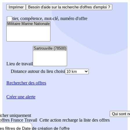
Imprimer
Besoin d'aide sur la recherche d'offres d'emploi ?
Métier, compétence, mot-clé, numéro d'offre
Lieu de travail
Distance autour du lieu choisi
Rechercher
des offres
Créer une alerte
Qui sont n
icher uniquement
 offres France Travail
Cette action recharge la liste des offres
les filtres de
Date de création
de l'offre