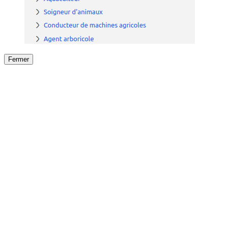
Fermer
Fermer
le détail de l'offre
/
Offre
sur
Offre précéden