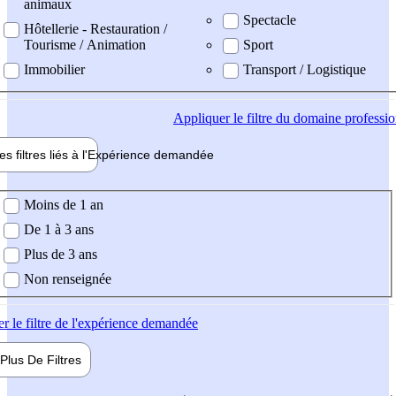
animaux
Spectacle
Hôtellerie - Restauration /
Tourisme / Animation
Sport
Immobilier
Transport / Logistique
Appliquer
le filtre du domaine professi
es filtres liés à l'
Expérience
demandée
ience demandée
Moins de 1 an
De 1 à 3 ans
Plus de 3 ans
Non renseignée
er
le filtre de l'expérience demandée
Plus De
Filtres