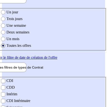
e création de l'offre
Un jour
Trois jours
Une semaine
Deux semaines
Un mois
Toutes les offres
er
le filtre de date de création de l'offre
les filtres de types de
Contrat
de contrat
CDI
CDD
Intérim
CDI Intérimaire