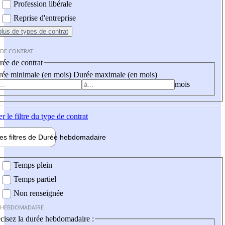
Profession libérale
Reprise d'entreprise
plus
de types de contrat
 DE CONTRAT
ée de contrat
ée minimale (en mois)
Durée maximale (en mois)
mois
er
le filtre du type de contrat
les filtres de
Durée hebdo
madaire
 hebdomadaire
Temps plein
Temps partiel
Non renseignée
 HEBDOMADAIRE
cisez la durée hebdomadaire :