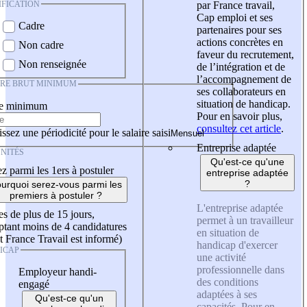
IFICATION
par France travail,
Cap emploi et ses
Cadre
partenaires pour ses
actions concrètes en
Non cadre
faveur du recrutement,
Non renseignée
de l’intégration et de
l’accompagnement de
IRE BRUT MINIMUM
ses collaborateurs en
situation de handicap.
re minimum
Pour en savoir plus,
consultez cet article
.
ssez une périodicité pour le salaire saisi
Entreprise adaptée
NITÉS
Qu'est-ce qu'une
z parmi les 1ers à postuler
entreprise adaptée
?
urquoi serez-vous parmi les
premiers à postuler ?
L'entreprise adaptée
es de plus de 15 jours,
permet à un travailleur
tant moins de 4 candidatures
en situation de
t France Travail est informé)
handicap d'exercer
ICAP
une activité
professionnelle dans
Employeur handi-
des conditions
engagé
adaptées à ses
Qu'est-ce qu'un
capacités. Pour en