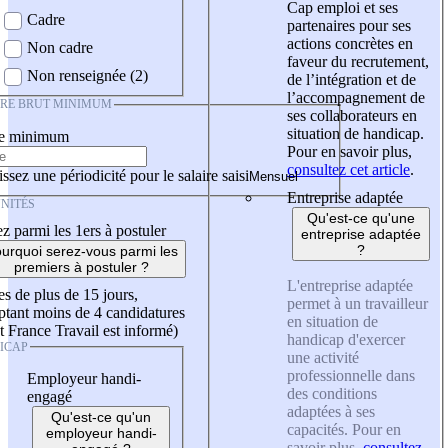
Cap emploi et ses
Cadre
partenaires pour ses
actions concrètes en
Non cadre
faveur du recrutement,
Non renseignée (2)
de l’intégration et de
l’accompagnement de
IRE BRUT MINIMUM
ses collaborateurs en
situation de handicap.
re minimum
Pour en savoir plus,
consultez cet article
.
ssez une périodicité pour le salaire saisi
Entreprise adaptée
NITÉS
Qu'est-ce qu'une
z parmi les 1ers à postuler
entreprise adaptée
?
urquoi serez-vous parmi les
premiers à postuler ?
L'entreprise adaptée
es de plus de 15 jours,
permet à un travailleur
tant moins de 4 candidatures
en situation de
t France Travail est informé)
handicap d'exercer
ICAP
une activité
professionnelle dans
Employeur handi-
des conditions
engagé
adaptées à ses
Qu'est-ce qu'un
capacités. Pour en
employeur handi-
savoir plus,
consultez