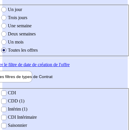
e création de l'offre
Un jour
Trois jours
Une semaine
Deux semaines
Un mois
Toutes les offres
er
le filtre de date de création de l'offre
les filtres de types de
Contrat
de contrat
CDI
CDD (1)
Intérim (1)
CDI Intérimaire
Saisonnier