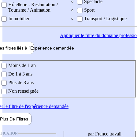
Spectacle
Hôtellerie - Restauration /
Tourisme / Animation
Sport
Immobilier
Transport / Logistique
Appliquer
le filtre du domaine professi
es filtres liés à l'
Expérience
demandée
ience demandée
Moins de 1 an
De 1 à 3 ans
Plus de 3 ans
Non renseignée
er
le filtre de l'expérience demandée
Plus De
Filtres
IFICATION
par France travail,