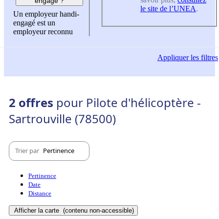
engagé ?
le site de l’UNEA
.
Un employeur handi-
engagé est un
employeur reconnu
Appliquer
les filtres
2 offres
pour Pilote d'hélicoptère -
Sartrouville (78500)
Trier par
Pertinence
Pertinence
Date
Distance
Afficher la carte
(contenu non-accessible)