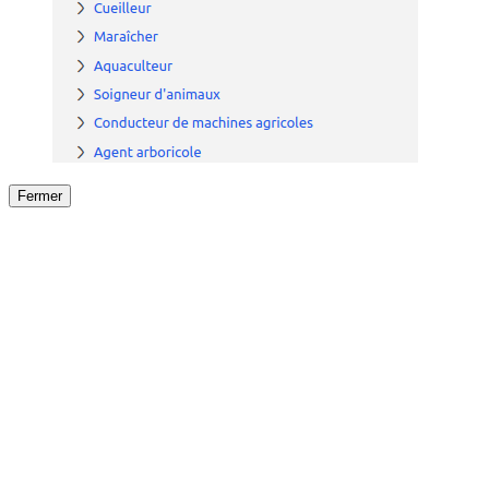
Fermer
Fermer
le détail de l'offre
/
Offre
sur
Offre précéden