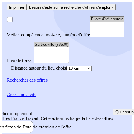
Imprimer
Besoin d'aide sur la recherche d'offres d'emploi ?
Métier, compétence, mot-clé, numéro d'offre
Lieu de travail
Distance autour du lieu choisi
Rechercher
des offres
Créer une alerte
Qui sont n
icher uniquement
 offres France Travail
Cette action recharge la liste des offres
les filtres de
Date de création
de l'offre