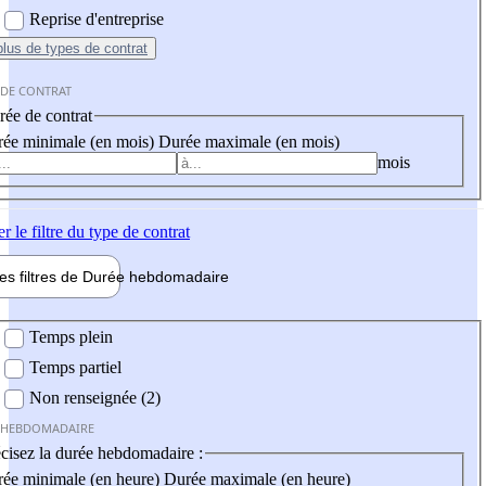
Reprise d'entreprise
plus
de types de contrat
 DE CONTRAT
ée de contrat
ée minimale (en mois)
Durée maximale (en mois)
mois
er
le filtre du type de contrat
les filtres de
Durée hebdo
madaire
 hebdomadaire
Temps plein
Temps partiel
Non renseignée (2)
 HEBDOMADAIRE
cisez la durée hebdomadaire :
ée minimale (en heure)
Durée maximale (en heure)