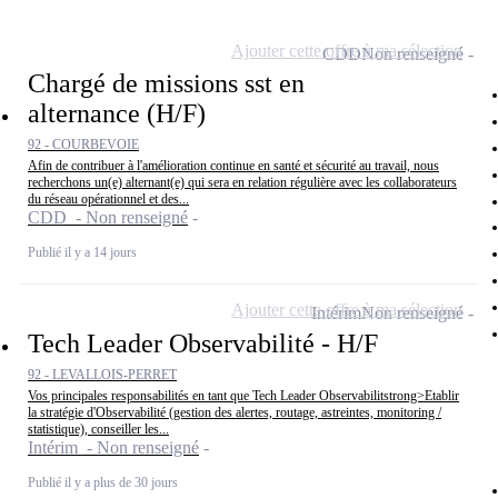
Ajouter cette offre à ma sélection
CDD
Non renseigné
Chargé de missions sst en
alternance (H/F)
92 - COURBEVOIE
Afin de contribuer à l'amélioration continue en santé et sécurité au travail, nous
recherchons un(e) alternant(e) qui sera en relation régulière avec les collaborateurs
du réseau opérationnel et des...
CDD - Non renseigné
Publié il y a 14 jours
Ajouter cette offre à ma sélection
Intérim
Non renseigné
Tech Leader Observabilité - H/F
92 - LEVALLOIS-PERRET
Vos principales responsabilités en tant que Tech Leader Observabilitstrong>Etablir
la stratégie d'Observabilité (gestion des alertes, routage, astreintes, monitoring /
statistique), conseiller les...
Intérim - Non renseigné
Publié il y a plus de 30 jours