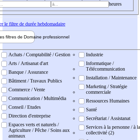
heures
er
le filtre de durée hebdomadaire
les filtres de
Domaine pro
fessionnel
ne professionel
Achats / Comptabilité / Gestion
Industrie
Arts / Artisanat d'art
Informatique /
Télécommunication
Banque / Assurance
Installation / Maintenance
Bâtiment / Travaux Publics
Marketing / Stratégie
Commerce / Vente
commerciale
Communication / Multimédia
Ressources Humaines
Conseil / Etudes
Santé
Direction d'entreprise
Secrétariat / Assistanat
Espaces verts et naturels /
Services à la personne / à l
Agriculture / Pêche / Soins aux
collectivité (2)
animaux