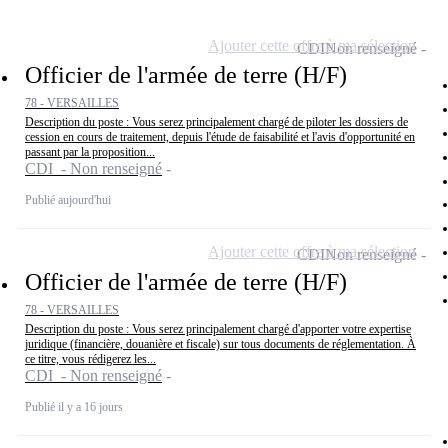
Ajouter cette offre à ma sélection
CDI
Non renseigné
Officier de l'armée de terre (H/F)
78 - VERSAILLES
Description du poste : Vous serez principalement chargé de piloter les dossiers de
cession en cours de traitement, depuis l'étude de faisabilité et l'avis d'opportunité en
passant par la proposition...
CDI - Non renseigné
Publié aujourd'hui
Ajouter cette offre à ma sélection
CDI
Non renseigné
Officier de l'armée de terre (H/F)
78 - VERSAILLES
Description du poste : Vous serez principalement chargé d'apporter votre expertise
juridique (financière, douanière et fiscale) sur tous documents de réglementation. À
ce titre, vous rédigerez les...
CDI - Non renseigné
Publié il y a 16 jours