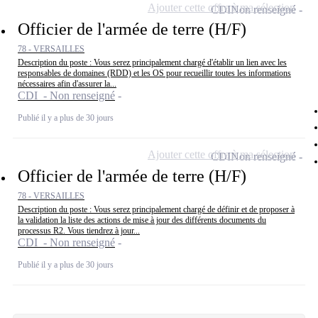
Ajouter cette offre à ma sélection
CDI
Non renseigné
Officier de l'armée de terre (H/F)
78 - VERSAILLES
Description du poste : Vous serez principalement chargé d'établir un lien avec les
responsables de domaines (RDD) et les OS pour recueillir toutes les informations
nécessaires afin d'assurer la...
CDI - Non renseigné
Publié il y a plus de 30 jours
Ajouter cette offre à ma sélection
CDI
Non renseigné
Officier de l'armée de terre (H/F)
78 - VERSAILLES
Description du poste : Vous serez principalement chargé de définir et de proposer à
la validation la liste des actions de mise à jour des différents documents du
processus R2. Vous tiendrez à jour...
CDI - Non renseigné
Publié il y a plus de 30 jours