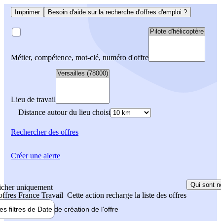
Imprimer
Besoin d'aide sur la recherche d'offres d'emploi ?
Métier, compétence, mot-clé, numéro d'offre
Lieu de travail
Distance autour du lieu choisi
Rechercher
des offres
Créer une alerte
Qui sont n
icher uniquement
 offres France Travail
Cette action recharge la liste des offres
les filtres de
Date de création
de l'offre