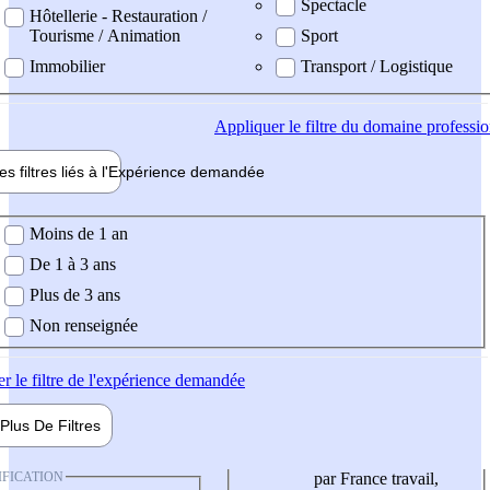
Spectacle
Hôtellerie - Restauration /
Tourisme / Animation
Sport
Immobilier
Transport / Logistique
Appliquer
le filtre du domaine professi
es filtres liés à l'
Expérience
demandée
ience demandée
Moins de 1 an
De 1 à 3 ans
Plus de 3 ans
Non renseignée
er
le filtre de l'expérience demandée
Plus De
Filtres
IFICATION
par France travail,