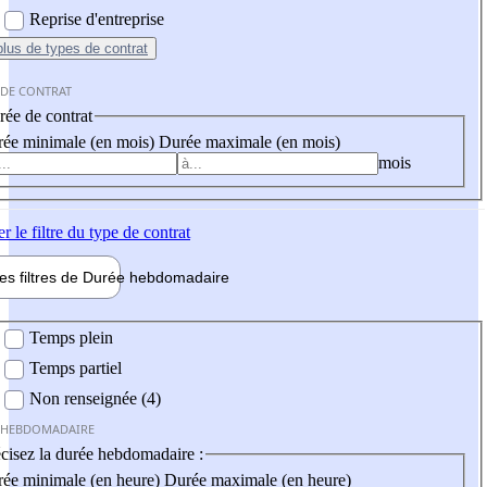
Reprise d'entreprise
plus
de types de contrat
 DE CONTRAT
ée de contrat
ée minimale (en mois)
Durée maximale (en mois)
mois
er
le filtre du type de contrat
les filtres de
Durée hebdo
madaire
 hebdomadaire
Temps plein
Temps partiel
Non renseignée (4)
 HEBDOMADAIRE
cisez la durée hebdomadaire :
ée minimale (en heure)
Durée maximale (en heure)