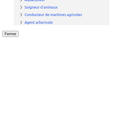
Fermer
Fermer
le détail de l'offre
/
Offre
sur
Offre précéden