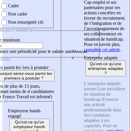
Cap emploi et ses
Cadre
partenaires pour ses
actions concrètes en
Non cadre
faveur du recrutement,
Non renseignée (4)
de l’intégration et de
l’accompagnement de
IRE BRUT MINIMUM
ses collaborateurs en
situation de handicap.
re minimum
Pour en savoir plus,
consultez cet article
.
ssez une périodicité pour le salaire saisi
Entreprise adaptée
NITÉS
Qu'est-ce qu'une
z parmi les 1ers à postuler
entreprise adaptée
?
urquoi serez-vous parmi les
premiers à postuler ?
L'entreprise adaptée
es de plus de 15 jours,
permet à un travailleur
tant moins de 4 candidatures
en situation de
t France Travail est informé)
handicap d'exercer
ICAP
une activité
professionnelle dans
Employeur handi-
des conditions
engagé
adaptées à ses
Qu'est-ce qu'un
capacités. Pour en
employeur handi-
savoir plus,
consultez