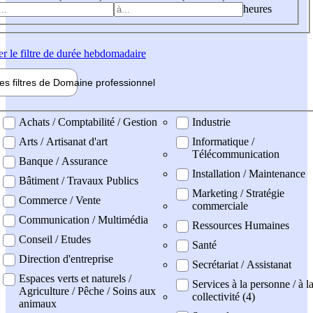
heures
er
le filtre de durée hebdomadaire
les filtres de
Domaine pro
fessionnel
ne professionel
Achats / Comptabilité / Gestion
Industrie
Arts / Artisanat d'art
Informatique /
Télécommunication
Banque / Assurance
Installation / Maintenance
Bâtiment / Travaux Publics
Marketing / Stratégie
Commerce / Vente
commerciale
Communication / Multimédia
Ressources Humaines
Conseil / Etudes
Santé
Direction d'entreprise
Secrétariat / Assistanat
Espaces verts et naturels /
Services à la personne / à l
Agriculture / Pêche / Soins aux
collectivité (4)
animaux