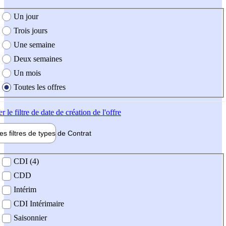
e création de l'offre
Un jour
Trois jours
Une semaine
Deux semaines
Un mois
Toutes les offres
er
le filtre de date de création de l'offre
les filtres de types de
Contrat
de contrat
CDI (4)
CDD
Intérim
CDI Intérimaire
Saisonnier