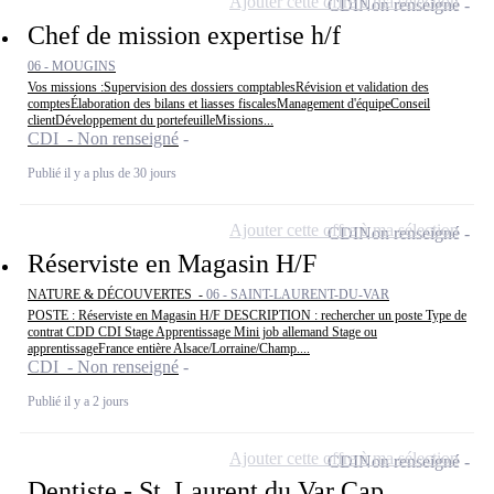
Ajouter cette offre à ma sélection
CDI
Non renseigné
Chef de mission expertise h/f
06 - MOUGINS
Vos missions :Supervision des dossiers comptablesRévision et validation des
comptesÉlaboration des bilans et liasses fiscalesManagement d'équipeConseil
clientDéveloppement du portefeuilleMissions...
CDI - Non renseigné
Publié il y a plus de 30 jours
Ajouter cette offre à ma sélection
CDI
Non renseigné
Réserviste en Magasin H/F
NATURE & DÉCOUVERTES -
06 - SAINT-LAURENT-DU-VAR
POSTE : Réserviste en Magasin H/F DESCRIPTION : rechercher un poste Type de
contrat CDD CDI Stage Apprentissage Mini job allemand Stage ou
apprentissageFrance entière Alsace/Lorraine/Champ....
CDI - Non renseigné
Publié il y a 2 jours
Ajouter cette offre à ma sélection
CDI
Non renseigné
Dentiste - St. Laurent du Var Cap