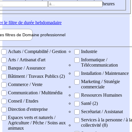
heures
er
le filtre de durée hebdomadaire
les filtres de
Domaine pro
fessionnel
ne professionel
Achats / Comptabilité / Gestion
Industrie
Arts / Artisanat d'art
Informatique /
Télécommunication
Banque / Assurance
Installation / Maintenance
Bâtiment / Travaux Publics (2)
Marketing / Stratégie
Commerce / Vente
commerciale
Communication / Multimédia
Ressources Humaines
Conseil / Etudes
Santé (2)
Direction d'entreprise
Secrétariat / Assistanat
Espaces verts et naturels /
Services à la personne / à l
Agriculture / Pêche / Soins aux
collectivité (8)
animaux