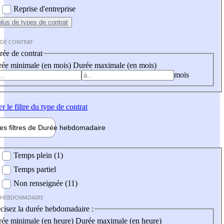
Reprise d'entreprise
plus
de types de contrat
 DE CONTRAT
ée de contrat
ée minimale (en mois)
Durée maximale (en mois)
mois
er
le filtre du type de contrat
les filtres de
Durée hebdo
madaire
 hebdomadaire
Temps plein (1)
Temps partiel
Non renseignée (11)
 HEBDOMADAIRE
cisez la durée hebdomadaire :
ée minimale (en heure)
Durée maximale (en heure)