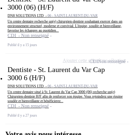
3000 (06) (H/F)
DN8 SOLUTIONS LTD -
06 - SAINT-LAURENT-DU-VAR
Un centre dentaire recherche un(e) chirurgien-dentiste souhaitant exercer dans un
environnement structuré, moderne et convivial. L'équipe, soudée et bienveillante,
favorise les échanges au quotidien...
CDI - Non renseigné
Publié il y a 15 jours
Ajouter cette offre à ma sélection
CDI
Non renseigné
Dentiste - St. Laurent du Var Cap
3000 6 (H/F)
DN8 SOLUTIONS LTD -
06 - SAINT-LAURENT-DU-VAR
Un centre dentaire situé à St. Laurent du Var Cap 3000 (06) recherche un(e)
Chirurgien-dentiste H/F afin de renforcer son équipe. Vous rejoindrez une équipe
soudée et bienveillante et bénéficierez...
CDI - Non renseigné
Publié il y a 27 jours
Votre avis nous intéresse