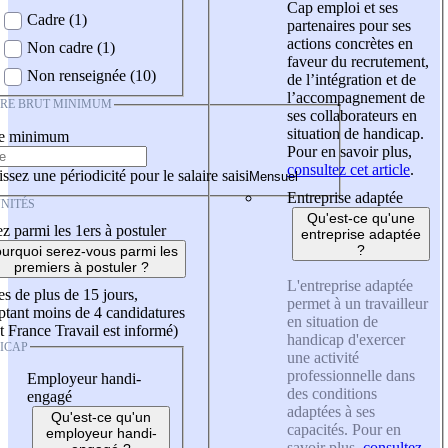
Cap emploi et ses
Cadre (1)
partenaires pour ses
actions concrètes en
Non cadre (1)
faveur du recrutement,
Non renseignée (10)
de l’intégration et de
l’accompagnement de
IRE BRUT MINIMUM
ses collaborateurs en
situation de handicap.
re minimum
Pour en savoir plus,
consultez cet article
.
ssez une périodicité pour le salaire saisi
Entreprise adaptée
NITÉS
Qu'est-ce qu'une
z parmi les 1ers à postuler
entreprise adaptée
?
urquoi serez-vous parmi les
premiers à postuler ?
L'entreprise adaptée
es de plus de 15 jours,
permet à un travailleur
tant moins de 4 candidatures
en situation de
t France Travail est informé)
handicap d'exercer
ICAP
une activité
professionnelle dans
Employeur handi-
des conditions
engagé
adaptées à ses
Qu'est-ce qu'un
capacités. Pour en
employeur handi-
savoir plus,
consultez