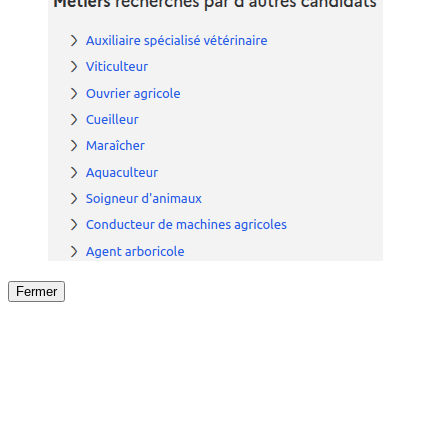
Fermer
Fermer
le détail de l'offre
/
Offre
sur
Offre précéden