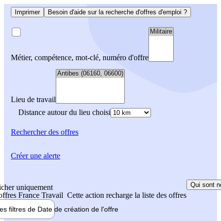
Imprimer
Besoin d'aide sur la recherche d'offres d'emploi ?
Métier, compétence, mot-clé, numéro d'offre
Lieu de travail
Distance autour du lieu choisi
Rechercher
des offres
Créer une alerte
Qui sont n
icher uniquement
 offres France Travail
Cette action recharge la liste des offres
les filtres de
Date de création
de l'offre