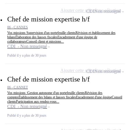
Ajouter cette offre à ma sélection
CDI
Non renseigné
Chef de mission expertise h/f
06 - CANNES
Vos missions Supervision d'un portefeuille clientsRévision et établissement des
bilansÉlaboration des liasses fiscalesEncadrement d'une équipe de
collaborateursConseil client et missions...
CDI - Non renseigné
Publié il y a plus de 30 jours
Ajouter cette offre à ma sélection
CDI
Non renseigné
Chef de mission expertise h/f
06 - CANNET
Vos missions :Gestion autonome d'un portefeuille clientsRévision des
comptesÉtablissement des bilans et liasses fiscalesEncadrement d'une équipeConseil
clientsParticipation aux rendez-vous...
CDI - Non renseigné
Publié il y a plus de 30 jours