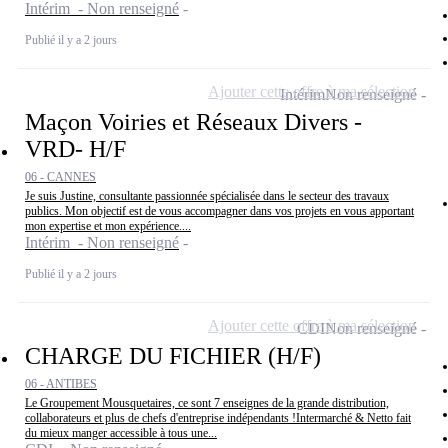
Intérim - Non renseigné
Publié il y a 2 jours
Ajouter cette offre à ma sélection
Intérim
Non renseigné
Maçon Voiries et Réseaux Divers -
VRD- H/F
06 - CANNES
Je suis Justine, consultante passionnée spécialisée dans le secteur des travaux
publics. Mon objectif est de vous accompagner dans vos projets en vous apportant
mon expertise et mon expérience....
Intérim - Non renseigné
Publié il y a 2 jours
Ajouter cette offre à ma sélection
CDI
Non renseigné
CHARGE DU FICHIER (H/F)
06 - ANTIBES
Le Groupement Mousquetaires, ce sont 7 enseignes de la grande distribution,
collaborateurs et plus de chefs d'entreprise indépendants !Intermarché & Netto fait
du mieux manger accessible à tous une...