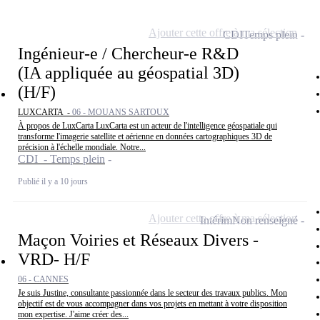
Ajouter cette offre à ma sélection
CDI
Temps plein
Ingénieur-e / Chercheur-e R&D
(IA appliquée au géospatial 3D)
(H/F)
LUXCARTA -
06 - MOUANS SARTOUX
À propos de LuxCarta LuxCarta est un acteur de l'intelligence géospatiale qui
transforme l'imagerie satellite et aérienne en données cartographiques 3D de
précision à l'échelle mondiale. Notre...
CDI - Temps plein
Publié il y a 10 jours
Ajouter cette offre à ma sélection
Intérim
Non renseigné
Maçon Voiries et Réseaux Divers -
VRD- H/F
06 - CANNES
Je suis Justine, consultante passionnée dans le secteur des travaux publics. Mon
objectif est de vous accompagner dans vos projets en mettant à votre disposition
mon expertise. J'aime créer des...