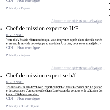
CDI - Non renseigné
Publié il y a 15 jours
Ajouter cette offre à ma sélection
CDI
Non renseigné
Chef de mission expertise H/F
06 - CANNES
Votre rôleVéritable référent technique, vous intervenez auprès d'une clientèle variée
et assurez le suivi de votre équipe au quotidien.À ce titre, vous serez amené(ebr />
CDI - Non renseigné
Publié il y a 24 jours
Ajouter cette offre à ma sélection
CDI
Non renseigné
Chef de mission expertise h/f
06 - CANNES
Vos missionsEn lien direct avec l'expert-comptable, vous intervenez sur :La gestion
et la supervision d'un portefeuille clientsLa révision des comptes et la validation des
travauxL'établissement des...
CDI - Non renseigné
Publié il y a plus de 30 jours