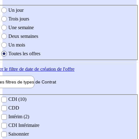
e création de l'offre
Un jour
Trois jours
Une semaine
Deux semaines
Un mois
Toutes les offres
er
le filtre de date de création de l'offre
les filtres de types de
Contrat
de contrat
CDI (10)
CDD
Intérim (2)
CDI Intérimaire
Saisonnier