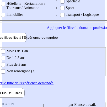
Spectacle
Hôtellerie - Restauration /
Tourisme / Animation
Sport
Immobilier
Transport / Logistique
Appliquer
le filtre du domaine professi
es filtres liés à l'
Expérience
demandée
ience demandée
Moins de 1 an
De 1 à 3 ans
Plus de 3 ans
Non renseignée (3)
er
le filtre de l'expérience demandée
Plus De
Filtres
IFICATION
par France travail,