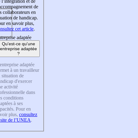
 l’intégration et de
’accompagnement de
s collaborateurs en
tuation de handicap.
ur en savoir plus,
nsultez cet article
.
treprise adaptée
Qu'est-ce qu'une
entreprise adaptée
?
entreprise adaptée
rmet à un travailleur
 situation de
ndicap d'exercer
e activité
ofessionnelle dans
s conditions
aptées à ses
pacités. Pour en
voir plus,
consultez
 site de l’UNEA
.