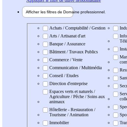
Appliquer
le filtre de durée hebdomadaire
Afficher les filtres de
Domaine pro
fessionnel
Domaine professionel
Achats / Comptabilité / Gestion
Indu
Arts / Artisanat d'art
Info
Tél
Banque / Assurance
Inst
Bâtiment / Travaux Publics
Mark
Commerce / Vente
com
Communication / Multimédia
Res
Conseil / Etudes
Sant
Direction d'entreprise
Secr
Espaces verts et naturels /
Serv
Agriculture / Pêche / Soins aux
coll
animaux
Spe
Hôtellerie - Restauration /
Tourisme / Animation
Spo
Immobilier
Tran