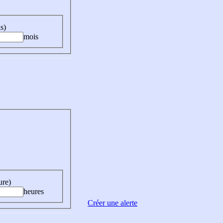
s)
mois
ure)
heures
Créer une alerte