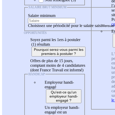
de
l
SALAIRE BRUT MINIMUM
se
si
Salaire minimum
Po
co
Choisissez une périodicité pour le salaire saisi
En
OPPORTUNITÉS
Soyez parmi les 1ers à postuler
(1)
résultats
Pourquoi serez-vous parmi les
L'
premiers à postuler ?
pe
Offres de plus de 15 jours,
en
comptant moins de 4 candidatures
ha
(dont France Travail est informé)
un
HANDICAP
pr
de
Employeur handi-
ad
engagé
ca
Qu'est-ce qu'un
sa
employeur handi-
le
engagé ?
Un employeur handi-
engagé est un