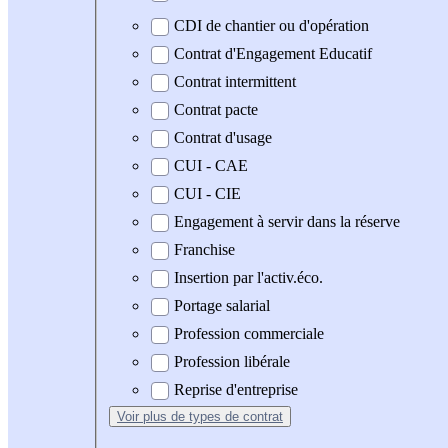
CDI de chantier ou d'opération
Contrat d'Engagement Educatif
Contrat intermittent
Contrat pacte
Contrat d'usage
CUI - CAE
CUI - CIE
Engagement à servir dans la réserve
Franchise
Insertion par l'activ.éco.
Portage salarial
Profession commerciale
Profession libérale
Reprise d'entreprise
Voir plus
de types de contrat