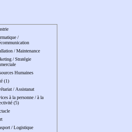
strie
rmatique /
écommunication
allation / Maintenance
eting / Stratégie
merciale
sources Humaines
é (1)
étariat / Assistanat
ices à la personne / à la
ectivité (5)
ctacle
rt
sport / Logistique