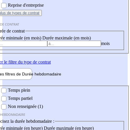
Reprise d'entreprise
plus
de types de contrat
 DE CONTRAT
ée de contrat
ée minimale (en mois)
Durée maximale (en mois)
mois
er
le filtre du type de contrat
les filtres de
Durée hebdo
madaire
 hebdomadaire
Temps plein
Temps partiel
Non renseignée (1)
 HEBDOMADAIRE
cisez la durée hebdomadaire :
ée minimale (en heure)
Durée maximale (en heure)