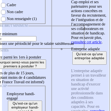
Cap emploi et ses
Cadre
partenaires pour ses
actions concrètes en
Non cadre
faveur du recrutement,
Non renseignée (1)
de l’intégration et de
l’accompagnement de
IRE BRUT MINIMUM
ses collaborateurs en
situation de handicap.
re minimum
Pour en savoir plus,
consultez cet article
.
ssez une périodicité pour le salaire saisi
Entreprise adaptée
NITÉS
Qu'est-ce qu'une
z parmi les 1ers à postuler
entreprise adaptée
?
urquoi serez-vous parmi les
premiers à postuler ?
L'entreprise adaptée
es de plus de 15 jours,
permet à un travailleur
tant moins de 4 candidatures
en situation de
t France Travail est informé)
handicap d'exercer
ICAP
une activité
professionnelle dans
Employeur handi-
des conditions
engagé
adaptées à ses
Qu'est-ce qu'un
capacités. Pour en
employeur handi-
savoir plus,
consultez