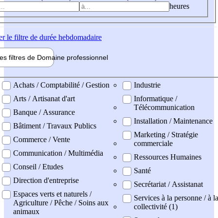
heures
er
le filtre de durée hebdomadaire
les filtres de
Domaine pro
fessionnel
ne professionel
Achats / Comptabilité / Gestion
Industrie
Arts / Artisanat d'art
Informatique /
Télécommunication
Banque / Assurance
Installation / Maintenance
Bâtiment / Travaux Publics
Marketing / Stratégie
Commerce / Vente
commerciale
Communication / Multimédia
Ressources Humaines
Conseil / Etudes
Santé
Direction d'entreprise
Secrétariat / Assistanat
Espaces verts et naturels /
Services à la personne / à l
Agriculture / Pêche / Soins aux
collectivité (1)
animaux