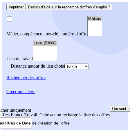
Imprimer
Besoin d'aide sur la recherche d'offres d'emploi ?
Métier, compétence, mot-clé, numéro d'offre
Lieu de travail
Distance autour du lieu choisi
Rechercher
des offres
Créer une alerte
Qui sont n
icher uniquement
 offres France Travail
Cette action recharge la liste des offres
les filtres de
Date de création
de l'offre