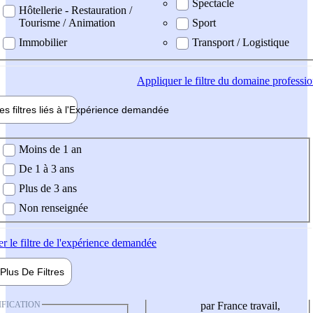
Spectacle
Hôtellerie - Restauration /
Tourisme / Animation
Sport
Immobilier
Transport / Logistique
Appliquer
le filtre du domaine professi
es filtres liés à l'
Expérience
demandée
ience demandée
Moins de 1 an
De 1 à 3 ans
Plus de 3 ans
Non renseignée
er
le filtre de l'expérience demandée
Plus De
Filtres
IFICATION
par France travail,