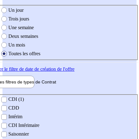
e création de l'offre
Un jour
Trois jours
Une semaine
Deux semaines
Un mois
Toutes les offres
er
le filtre de date de création de l'offre
les filtres de types de
Contrat
de contrat
CDI (1)
CDD
Intérim
CDI Intérimaire
Saisonnier