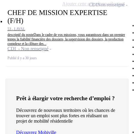
Ajouter cette offre à ma sélection
CDI
Non renseigné
CHEF DE MISSION EXPERTISE
(F/H)
53 - LAVAL
descriptif du posteDans le cadre de vos missions, vous garantissez dans un premier
temps la fiabilité financière des dossiers, la supervision des dossiers, la production
complexe et la clôture des...
CDI - Non renseigné
Publié il y a 30 jours
Prêt à élargir votre recherche d’emploi ?
Découvrez de nouveaux territoires où les chances de
trouver un emploi sont plus fortes en réalisant un
projet de mobilité résidentielle
Découvrez Mobiville