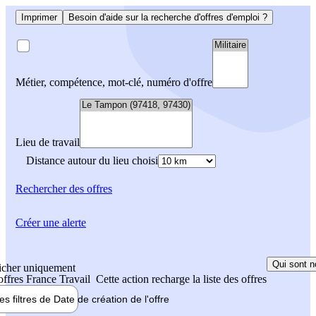
Imprimer
Besoin d'aide sur la recherche d'offres d'emploi ?
Métier, compétence, mot-clé, numéro d'offre
Lieu de travail
Distance autour du lieu choisi
Rechercher
des offres
Créer une alerte
Qui sont n
icher uniquement
 offres France Travail
Cette action recharge la liste des offres
les filtres de
Date de création
de l'offre