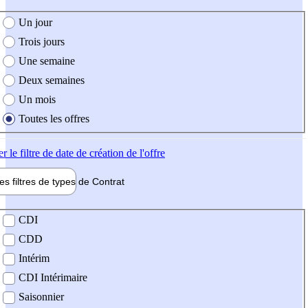
e création de l'offre
Un jour
Trois jours
Une semaine
Deux semaines
Un mois
Toutes les offres
er
le filtre de date de création de l'offre
les filtres de types de
Contrat
de contrat
CDI
CDD
Intérim
CDI Intérimaire
Saisonnier