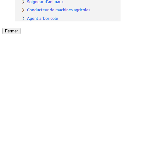
Fermer
Fermer
le détail de l'offre
/
Offre
sur
Offre précéden