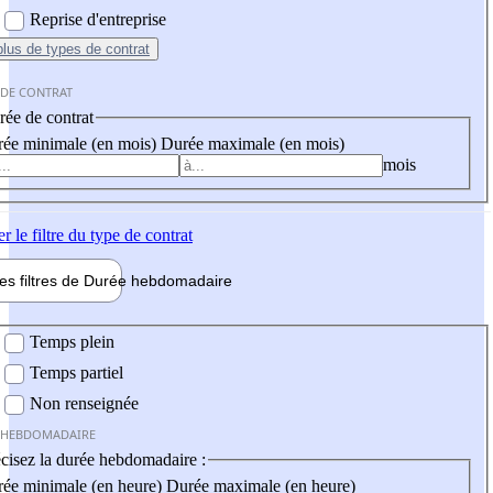
Reprise d'entreprise
plus
de types de contrat
 DE CONTRAT
ée de contrat
ée minimale (en mois)
Durée maximale (en mois)
mois
er
le filtre du type de contrat
les filtres de
Durée hebdo
madaire
 hebdomadaire
Temps plein
Temps partiel
Non renseignée
 HEBDOMADAIRE
cisez la durée hebdomadaire :
ée minimale (en heure)
Durée maximale (en heure)