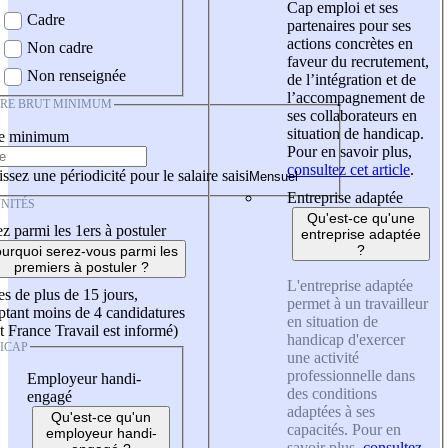
Cap emploi et ses
Cadre
partenaires pour ses
actions concrètes en
Non cadre
faveur du recrutement,
Non renseignée
de l’intégration et de
l’accompagnement de
IRE BRUT MINIMUM
ses collaborateurs en
situation de handicap.
re minimum
Pour en savoir plus,
consultez cet article
.
ssez une périodicité pour le salaire saisi
Entreprise adaptée
NITÉS
Qu'est-ce qu'une
z parmi les 1ers à postuler
entreprise adaptée
?
urquoi serez-vous parmi les
premiers à postuler ?
L'entreprise adaptée
es de plus de 15 jours,
permet à un travailleur
tant moins de 4 candidatures
en situation de
t France Travail est informé)
handicap d'exercer
ICAP
une activité
professionnelle dans
Employeur handi-
des conditions
engagé
adaptées à ses
Qu'est-ce qu'un
capacités. Pour en
employeur handi-
savoir plus,
consultez