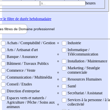
heures
er
le filtre de durée hebdomadaire
les filtres de
Domaine pro
fessionnel
ne professionel
Achats / Comptabilité / Gestion
Industrie
Arts / Artisanat d'art
Informatique /
Télécommunication
Banque / Assurance
Installation / Maintenance
Bâtiment / Travaux Publics
Marketing / Stratégie
Commerce / Vente
commerciale
Communication / Multimédia
Ressources Humaines
Conseil / Etudes
Santé
Direction d'entreprise
Secrétariat / Assistanat
Espaces verts et naturels /
Services à la personne / à l
Agriculture / Pêche / Soins aux
collectivité
animaux