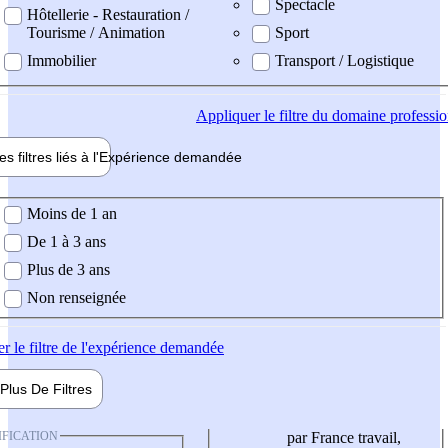
Spectacle
Hôtellerie - Restauration /
Tourisme / Animation
Sport
Immobilier
Transport / Logistique
Appliquer
le filtre du domaine professi
es filtres liés à l'
Expérience
demandée
ience demandée
Moins de 1 an
De 1 à 3 ans
Plus de 3 ans
Non renseignée
er
le filtre de l'expérience demandée
Plus De
Filtres
IFICATION
par France travail,