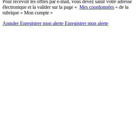
Pour recevoir les offres par e-mail, vous devez saisir votre adresse
électronique et la valider sur la page «
Mes coordonnées
» de la
rubrique « Mon compte »
Annuler
Enregistrer mon alerte
Enregistrer
mon alerte