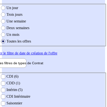
e création de l'offre
Un jour
Trois jours
Une semaine
Deux semaines
Un mois
Toutes les offres
er
le filtre de date de création de l'offre
les filtres de types de
Contrat
de contrat
CDI (6)
CDD (1)
Intérim (5)
CDI Intérimaire
Saisonnier