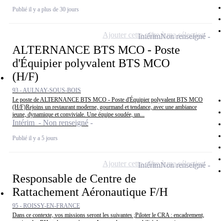
Publié il y a plus de 30 jours
Ajouter cette offre à ma sélection
Intérim
Non renseigné
ALTERNANCE BTS MCO - Poste
d'Équipier polyvalent BTS MCO
(H/F)
93 - AULNAY-SOUS-BOIS
Le poste de ALTERNANCE BTS MCO - Poste d'Équipier polyvalent BTS MCO
(H/F)Rejoins un restaurant moderne, gourmand et tendance, avec une ambiance
jeune, dynamique et conviviale. Une équipe soudée, un...
Intérim - Non renseigné
Publié il y a 5 jours
Ajouter cette offre à ma sélection
Intérim
Non renseigné
Responsable de Centre de
Rattachement Aéronautique F/H
95 - ROISSY-EN-FRANCE
Dans ce contexte, vos missions seront les suivantes ;Piloter le CRA : encadrement,