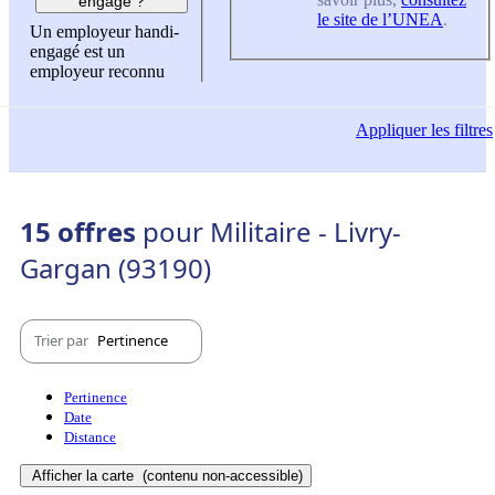
engagé ?
le site de l’UNEA
.
Un employeur handi-
engagé est un
employeur reconnu
Appliquer
les filtres
15 offres
pour Militaire - Livry-
Gargan (93190)
Trier par
Pertinence
Pertinence
Date
Distance
Afficher la carte
(contenu non-accessible)