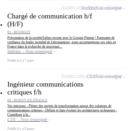
Ajouter cette offre à ma sélection
Intérim
Non renseigné
Chargé de communication h/f
(H/F)
93 - BOURGET
Présentation de la sociétéAirbus recrute avec le Groupe Piment ! Partenaire de
confiance du leader mondial de l'aéronautique, nous accompagnons ses sites en
France dans la recherche de nouveaux...
Intérim - Non renseigné
Publié il y a 7 jours
Ajouter cette offre à ma sélection
CDI
Non renseigné
Ingénieur communications
critiques f/h
95 - ROISSY-EN-FRANCE
Vos missions - Piloter des projets de transformation autour des solutions de
communications critiques.- Définir et faire évoluer les architectures techniques.-
Contribuer à la...
CDI - Non renseigné
Publié il y a 9 jours