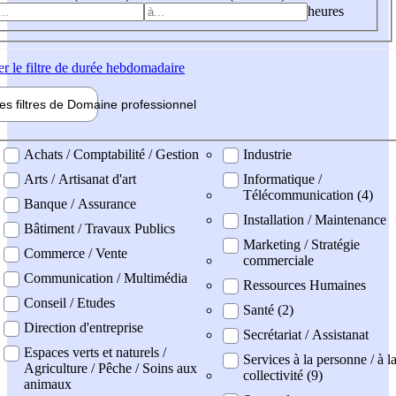
heures
er
le filtre de durée hebdomadaire
les filtres de
Domaine pro
fessionnel
ne professionel
Achats / Comptabilité / Gestion
Industrie
Arts / Artisanat d'art
Informatique /
Télécommunication (4)
Banque / Assurance
Installation / Maintenance
Bâtiment / Travaux Publics
Marketing / Stratégie
Commerce / Vente
commerciale
Communication / Multimédia
Ressources Humaines
Conseil / Etudes
Santé (2)
Direction d'entreprise
Secrétariat / Assistanat
Espaces verts et naturels /
Services à la personne / à l
Agriculture / Pêche / Soins aux
collectivité (9)
animaux