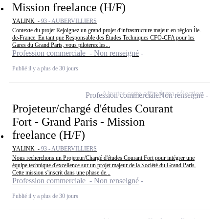
Mission freelance (H/F)
YALINK -
93 - AUBERVILLIERS
Contexte du projet Rejoignez un grand projet d'infrastructure majeur en région Île-
de-France. En tant que Responsable des Études Techniques CFO-CFA pour les
Gares du Grand Paris, vous piloterez les...
Profession commerciale - Non renseigné
Publié il y a plus de 30 jours
Ajouter cette offre à ma sélection
Profession commerciale
Non renseigné
Projeteur/chargé d'études Courant
Fort - Grand Paris - Mission
freelance (H/F)
YALINK -
93 - AUBERVILLIERS
Nous recherchons un Projeteur/Chargé d'études Courant Fort pour intégrer une
équipe technique d'excellence sur un projet majeur de la Société du Grand Paris.
Cette mission s'inscrit dans une phase de...
Profession commerciale - Non renseigné
Publié il y a plus de 30 jours