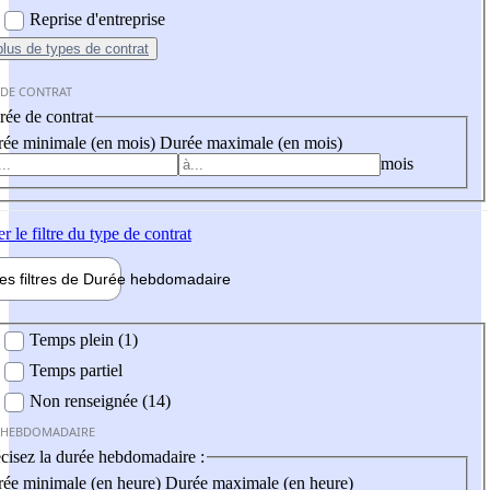
Reprise d'entreprise
plus
de types de contrat
 DE CONTRAT
ée de contrat
ée minimale (en mois)
Durée maximale (en mois)
mois
er
le filtre du type de contrat
les filtres de
Durée hebdo
madaire
 hebdomadaire
Temps plein (1)
Temps partiel
Non renseignée (14)
 HEBDOMADAIRE
cisez la durée hebdomadaire :
ée minimale (en heure)
Durée maximale (en heure)