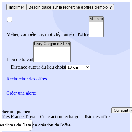
Imprimer
Besoin d'aide sur la recherche d'offres d'emploi ?
Métier, compétence, mot-clé, numéro d'offre
Lieu de travail
Distance autour du lieu choisi
Rechercher
des offres
Créer une alerte
Qui sont n
icher uniquement
 offres France Travail
Cette action recharge la liste des offres
les filtres de
Date de création
de l'offre