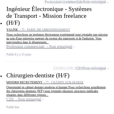
Ajouter cette offre à ma sélection
Profession commerciale
Non renseigné
Ingénieur Électronique - Systèmes
de Transport - Mission freelance
(H/F)
YALINK -
75 - PARIS 20E ARRONDISSEMENT
Nous recherchons un ingénieur électronique expérimenté pour rejoindre une mission
au sein d'une entreprise majeure du secteur des transports et de l'industrie. Vous
interviendrez dans le département...
Profession commerciale - Non renseigné
Publié il y a 15 jours
Ajouter cette offre à ma sélection
CDI
Non renseigné
Chirurgien-dentiste (H/F)
MINDRH RECRUTEMENT -
77 - CHAMPS-SUR-MARNE
Opportunité en cabinet dentaire moderne et humain Nous recherchons actuellement
des chirurgiens-dentistes (H/F) pour rejoindre plusieurs structures médicales
réparties dans différentes régions...
CDI - Non renseigné
Publié hier