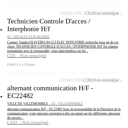
Ajouter cette offre à ma sélection
CDI
Non renseigné
Technicien Controle D'acces /
Interphonie H/f
93 - NEUILLY-SUR-MARNE
Contact: Sandra OLIVEIRA 94 LCI ELEC INDUSTRIE recherche pour un de ces
client: TECHNICIEN CONTROLE D'ACCES / INTERPHONIE H/F En relation
permanente avec le responsable, vous interviendrez sur les...
CDI - Non renseigné
Publié il y a 18 jours
Ajouter cette offre à ma sélection
CDD
Non renseigné
alternant communication H/F -
EC22482
VILLE DE VILLEMOMBLE -
93 - VILLEMOMBLE
alternant communication H/F - EC22482 Sous la responsabilité de la Directrice de la
communication, votre mission consistera à être un appui sur les différentes missions
du service...
CDD - Non renseigné