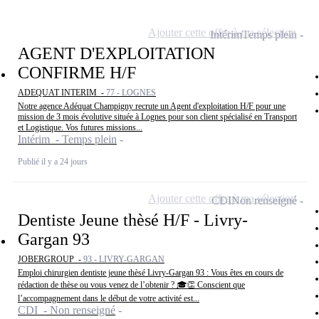
Ajouter cette offre à ma sélection
Intérim
Temps plein
AGENT D'EXPLOITATION
CONFIRME H/F
ADEQUAT INTERIM -
77 - LOGNES
Notre agence Adéquat Champigny recrute un Agent d'exploitation H/F pour une
mission de 3 mois évolutive située à Lognes pour son client spécialisé en Transport
et Logistique. Vos futures missions...
Intérim - Temps plein
Publié il y a 24 jours
Ajouter cette offre à ma sélection
CDI
Non renseigné
Dentiste Jeune thèsé H/F - Livry-
Gargan 93
JOBERGROUP -
93 - LIVRY-GARGAN
Emploi chirurgien dentiste jeune thèsé Livry-Gargan 93 : Vous êtes en cours de
rédaction de thèse ou vous venez de l’obtenir ? 🎓👏 Conscient que
l’accompagnement dans le début de votre activité est...
CDI - Non renseigné