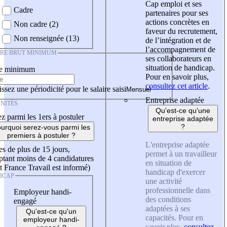
Cap emploi et ses
Cadre
partenaires pour ses
actions concrètes en
Non cadre (2)
faveur du recrutement,
Non renseignée (13)
de l’intégration et de
l’accompagnement de
IRE BRUT MINIMUM
ses collaborateurs en
situation de handicap.
re minimum
Pour en savoir plus,
consultez cet article
.
ssez une périodicité pour le salaire saisi
Entreprise adaptée
NITÉS
Qu'est-ce qu'une
z parmi les 1ers à postuler
entreprise adaptée
?
urquoi serez-vous parmi les
premiers à postuler ?
L'entreprise adaptée
es de plus de 15 jours,
permet à un travailleur
tant moins de 4 candidatures
en situation de
t France Travail est informé)
handicap d'exercer
ICAP
une activité
professionnelle dans
Employeur handi-
des conditions
engagé
adaptées à ses
Qu'est-ce qu'un
capacités. Pour en
employeur handi-
savoir plus,
consultez