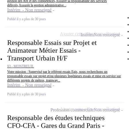
gestion des RH et des compétences,Assurer la responsabilité des services
délivrés,Assurée la gestion administrative...
Intérim - Non renseigné
Publié il y a plus de 30 jours
Ajouter cette offre à ma sélection
Intérim
Non renseigné
Responsable Essais sur Projet et
Animateur Métier Essais -
Transport Urbain H/F
93 - MONTREUIL
Votre mission : Supervisé par le référent essais Egis, nous recherchons un
responsable essais sur projet et/ou plusieurs Ingénieurs essais et mise en service sur
différents projets de métros, tramway...
Intérim - Non renseigné
Publié il y a plus de 30 jours
Ajouter cette offre à ma sélection
Profession commerciale
Non renseigné
Responsable des études techniques
CFO-CFA - Gares du Grand Paris -