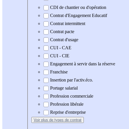
CDI de chantier ou d'opération
Contrat d'Engagement Educatif
Contrat intermittent
Contrat pacte
Contrat d'usage
CUI - CAE
CUI - CIE
Engagement à servir dans la réserve
Franchise
Insertion par l'activ.éco.
Portage salarial
Profession commerciale
Profession libérale
Reprise d'entreprise
Voir plus
de types de contrat