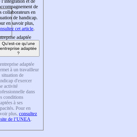
 l’intégration et de
’accompagnement de
s collaborateurs en
tuation de handicap.
ur en savoir plus,
nsultez cet article
.
treprise adaptée
Qu'est-ce qu'une
entreprise adaptée
?
entreprise adaptée
rmet à un travailleur
 situation de
ndicap d'exercer
e activité
ofessionnelle dans
s conditions
aptées à ses
pacités. Pour en
voir plus,
consultez
 site de l’UNEA
.