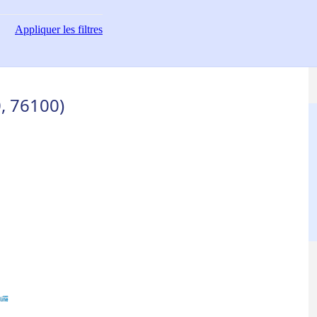
Appliquer
les filtres
0, 76100)