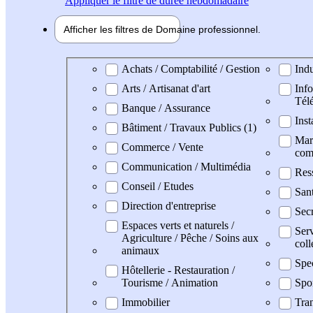
Appliquer
le filtre de durée hebdomadaire
Afficher les filtres de
Domaine pro
fessionnel
Domaine professionel
Achats / Comptabilité / Gestion
Indu
Arts / Artisanat d'art
Info
Tél
Banque / Assurance
Inst
Bâtiment / Travaux Publics (1)
Mark
Commerce / Vente
com
Communication / Multimédia
Res
Conseil / Etudes
San
Direction d'entreprise
Secr
Espaces verts et naturels /
Serv
Agriculture / Pêche / Soins aux
coll
animaux
Spe
Hôtellerie - Restauration /
Tourisme / Animation
Spo
Immobilier
Tran