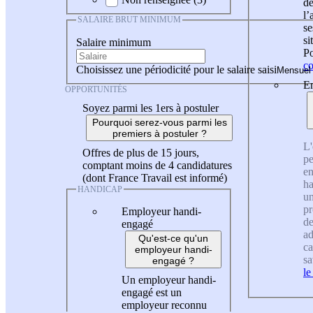
de
l
SALAIRE BRUT MINIMUM
se
si
Salaire minimum
Po
co
Choisissez une périodicité pour le salaire saisi
En
OPPORTUNITÉS
Soyez parmi les 1ers à postuler
Pourquoi serez-vous parmi les
premiers à postuler ?
L'
Offres de plus de 15 jours,
pe
comptant moins de 4 candidatures
en
(dont France Travail est informé)
ha
HANDICAP
un
pr
Employeur handi-
de
engagé
ad
Qu'est-ce qu'un
ca
employeur handi-
sa
engagé ?
le
Un employeur handi-
engagé est un
employeur reconnu