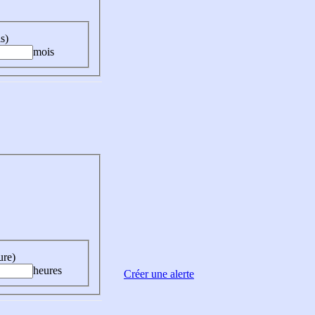
s)
mois
ure)
heures
Créer une alerte