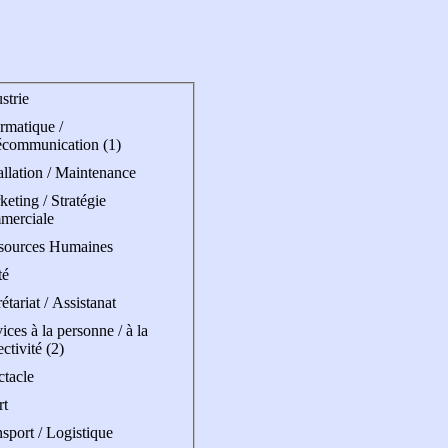
strie
rmatique /
écommunication (1)
allation / Maintenance
eting / Stratégie
merciale
sources Humaines
té
étariat / Assistanat
ices à la personne / à la
ectivité (2)
ctacle
rt
sport / Logistique