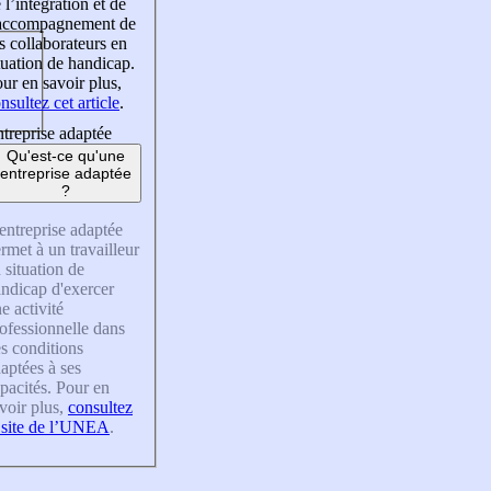
 l’intégration et de
’accompagnement de
s collaborateurs en
tuation de handicap.
ur en savoir plus,
nsultez cet article
.
treprise adaptée
Qu'est-ce qu'une
entreprise adaptée
?
entreprise adaptée
rmet à un travailleur
 situation de
ndicap d'exercer
e activité
ofessionnelle dans
s conditions
aptées à ses
pacités. Pour en
voir plus,
consultez
 site de l’UNEA
.