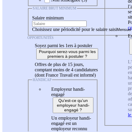
de
l
SALAIRE BRUT MINIMUM
se
si
Salaire minimum
Po
co
Choisissez une périodicité pour le salaire saisi
En
OPPORTUNITÉS
Soyez parmi les 1ers à postuler
Pourquoi serez-vous parmi les
premiers à postuler ?
L'
Offres de plus de 15 jours,
pe
comptant moins de 4 candidatures
en
(dont France Travail est informé)
ha
HANDICAP
un
pr
Employeur handi-
de
engagé
ad
Qu'est-ce qu'un
ca
employeur handi-
sa
engagé ?
le
Un employeur handi-
engagé est un
employeur reconnu