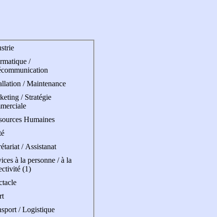
strie
rmatique /
écommunication
allation / Maintenance
eting / Stratégie
merciale
sources Humaines
té
étariat / Assistanat
ices à la personne / à la
ectivité (1)
ctacle
rt
sport / Logistique