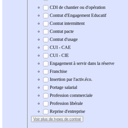
CDI de chantier ou d'opération
Contrat d'Engagement Educatif
Contrat intermittent
Contrat pacte
Contrat d'usage
CUI - CAE
CUI - CIE
Engagement à servir dans la réserve
Franchise
Insertion par l'activ.éco.
Portage salarial
Profession commerciale
Profession libérale
Reprise d'entreprise
Voir plus
de types de contrat