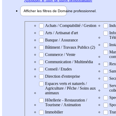
Appliquer
le filtre de durée hebdomadaire
Afficher les filtres de
Domaine pro
fessionnel
Domaine professionel
Achats / Comptabilité / Gestion
Indu
Arts / Artisanat d'art
Info
Tél
Banque / Assurance
Inst
Bâtiment / Travaux Publics (2)
Mark
Commerce / Vente
com
Communication / Multimédia
Res
Conseil / Etudes
San
Direction d'entreprise
Secr
Espaces verts et naturels /
Serv
Agriculture / Pêche / Soins aux
coll
animaux
Spe
Hôtellerie - Restauration /
Tourisme / Animation
Spo
Immobilier
Tran