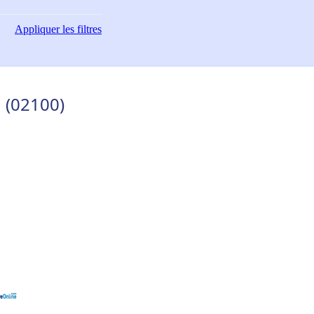
Appliquer
les filtres
n (02100)