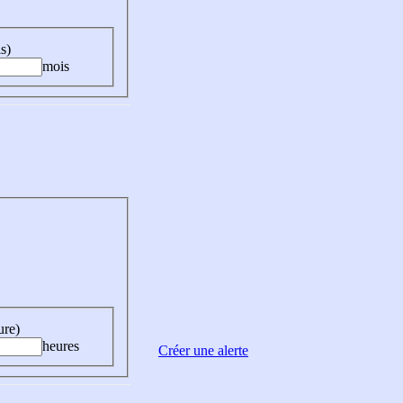
s)
mois
ure)
heures
Créer une alerte