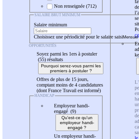
fa
Non renseignée (712)
de
l
SALAIRE BRUT MINIMUM
se
si
Salaire minimum
Po
co
Choisissez une périodicité pour le salaire saisi
En
OPPORTUNITÉS
ad
Soyez parmi les 1ers à postuler
ke
(55)
résultats
Pourquoi serez-vous parmi les
premiers à postuler ?
Offres de plus de 15 jours,
L'
comptant moins de 4 candidatures
pe
(dont France Travail est informé)
en
HANDICAP
ha
un
Employeur handi-
pr
engagé (9)
de
Qu'est-ce qu'un
ad
employeur handi-
ca
engagé ?
sa
Un employeur handi-
le