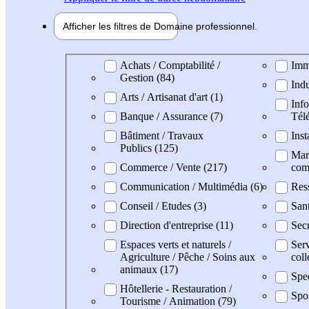
Afficher les filtres de
Domaine pro
fessionnel
Domaine professionel
Achats / Comptabilité /
Imm
Gestion (84)
Indu
Arts / Artisanat d'art (1)
Info
Banque / Assurance (7)
Tél
Bâtiment / Travaux
Inst
Publics (125)
Mark
Commerce / Vente (217)
com
Communication / Multimédia (6)
Res
Conseil / Etudes (3)
San
Direction d'entreprise (11)
Secr
Espaces verts et naturels /
Serv
Agriculture / Pêche / Soins aux
coll
animaux (17)
Spec
Hôtellerie - Restauration /
Spo
Tourisme / Animation (79)