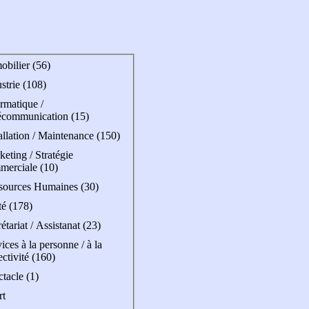
obilier (56)
strie (108)
rmatique /
écommunication (15)
allation / Maintenance (150)
eting / Stratégie
merciale (10)
sources Humaines (30)
té (178)
étariat / Assistanat (23)
ices à la personne / à la
ectivité (160)
tacle (1)
rt