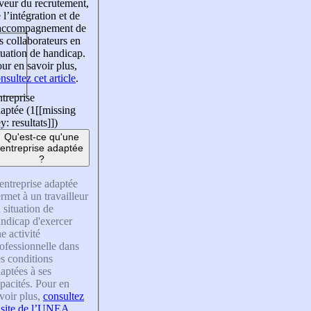
veur du recrutement,
 l’intégration et de
’accompagnement de
s collaborateurs en
tuation de handicap.
ur en savoir plus,
nsultez cet article
.
treprise
aptée (1
[[missing
y: resultats]]
)
Qu'est-ce qu'une
entreprise adaptée
?
entreprise adaptée
rmet à un travailleur
 situation de
ndicap d'exercer
e activité
ofessionnelle dans
s conditions
aptées à ses
pacités. Pour en
voir plus,
consultez
 site de l’UNEA
.