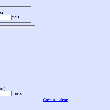
s)
mois
ure)
heures
Créer une alerte