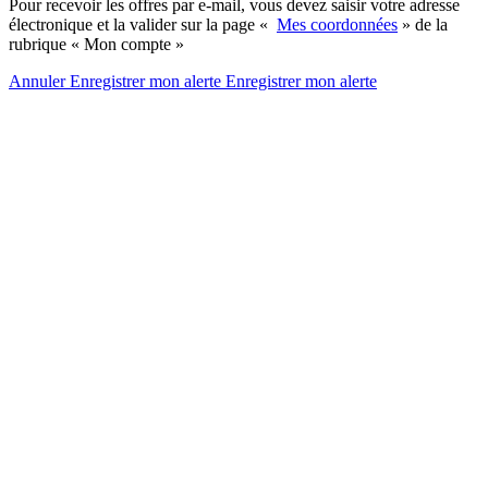
Pour recevoir les offres par e-mail, vous devez saisir votre adresse
électronique et la valider sur la page «
Mes coordonnées
» de la
rubrique « Mon compte »
Annuler
Enregistrer mon alerte
Enregistrer
mon alerte