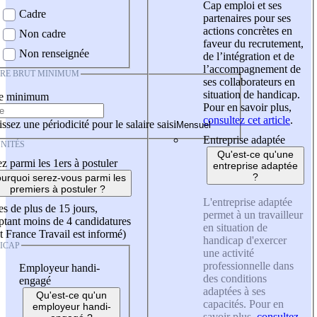
Cap emploi et ses
Cadre
partenaires pour ses
actions concrètes en
Non cadre
faveur du recrutement,
Non renseignée
de l’intégration et de
l’accompagnement de
IRE BRUT MINIMUM
ses collaborateurs en
situation de handicap.
re minimum
Pour en savoir plus,
consultez cet article
.
ssez une périodicité pour le salaire saisi
Entreprise adaptée
NITÉS
Qu'est-ce qu'une
z parmi les 1ers à postuler
entreprise adaptée
?
urquoi serez-vous parmi les
premiers à postuler ?
L'entreprise adaptée
es de plus de 15 jours,
permet à un travailleur
tant moins de 4 candidatures
en situation de
t France Travail est informé)
handicap d'exercer
ICAP
une activité
professionnelle dans
Employeur handi-
des conditions
engagé
adaptées à ses
Qu'est-ce qu'un
capacités. Pour en
employeur handi-
savoir plus,
consultez