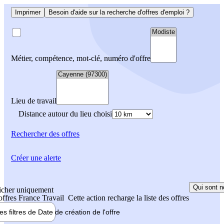
Imprimer
Besoin d'aide sur la recherche d'offres d'emploi ?
Métier, compétence, mot-clé, numéro d'offre
Lieu de travail
Distance autour du lieu choisi
Rechercher
des offres
Créer une alerte
Qui sont n
icher uniquement
 offres France Travail
Cette action recharge la liste des offres
les filtres de
Date de création
de l'offre