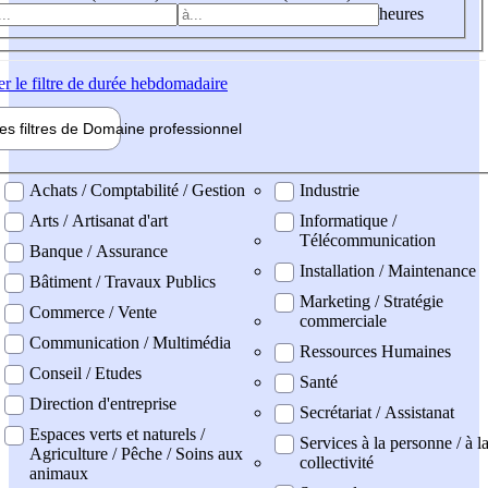
heures
er
le filtre de durée hebdomadaire
les filtres de
Domaine pro
fessionnel
ne professionel
Achats / Comptabilité / Gestion
Industrie
Arts / Artisanat d'art
Informatique /
Télécommunication
Banque / Assurance
Installation / Maintenance
Bâtiment / Travaux Publics
Marketing / Stratégie
Commerce / Vente
commerciale
Communication / Multimédia
Ressources Humaines
Conseil / Etudes
Santé
Direction d'entreprise
Secrétariat / Assistanat
Espaces verts et naturels /
Services à la personne / à l
Agriculture / Pêche / Soins aux
collectivité
animaux