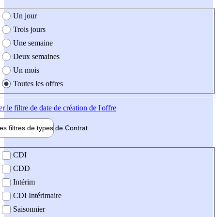
e création de l'offre
Un jour
Trois jours
Une semaine
Deux semaines
Un mois
Toutes les offres
er
le filtre de date de création de l'offre
les filtres de types de
Contrat
de contrat
CDI
CDD
Intérim
CDI Intérimaire
Saisonnier