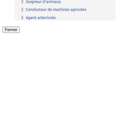
Fermer
Fermer
le détail de l'offre
/
Offre
sur
Offre précéden