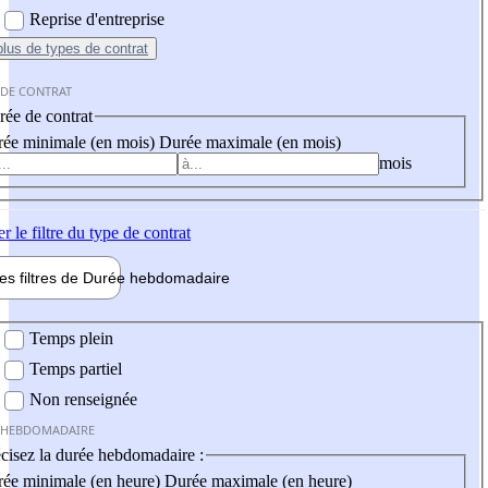
Reprise d'entreprise
plus
de types de contrat
 DE CONTRAT
ée de contrat
ée minimale (en mois)
Durée maximale (en mois)
mois
er
le filtre du type de contrat
les filtres de
Durée hebdo
madaire
 hebdomadaire
Temps plein
Temps partiel
Non renseignée
 HEBDOMADAIRE
cisez la durée hebdomadaire :
ée minimale (en heure)
Durée maximale (en heure)