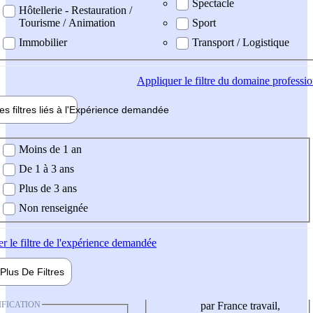
Spectacle
Hôtellerie - Restauration /
Tourisme / Animation
Sport
Immobilier
Transport / Logistique
Appliquer
le filtre du domaine professi
es filtres liés à l'
Expérience
demandée
ience demandée
Moins de 1 an
De 1 à 3 ans
Plus de 3 ans
Non renseignée
er
le filtre de l'expérience demandée
Plus De
Filtres
IFICATION
par France travail,