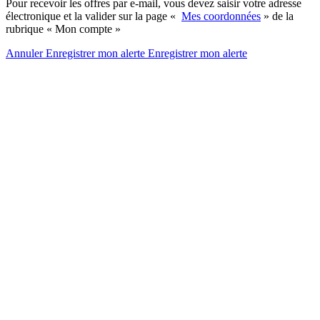
Pour recevoir les offres par e-mail, vous devez saisir votre adresse
électronique et la valider sur la page «
Mes coordonnées
» de la
rubrique « Mon compte »
Annuler
Enregistrer mon alerte
Enregistrer
mon alerte