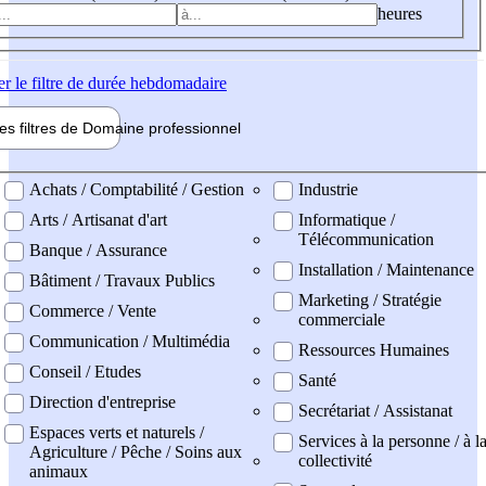
heures
er
le filtre de durée hebdomadaire
les filtres de
Domaine pro
fessionnel
ne professionel
Achats / Comptabilité / Gestion
Industrie
Arts / Artisanat d'art
Informatique /
Télécommunication
Banque / Assurance
Installation / Maintenance
Bâtiment / Travaux Publics
Marketing / Stratégie
Commerce / Vente
commerciale
Communication / Multimédia
Ressources Humaines
Conseil / Etudes
Santé
Direction d'entreprise
Secrétariat / Assistanat
Espaces verts et naturels /
Services à la personne / à l
Agriculture / Pêche / Soins aux
collectivité
animaux