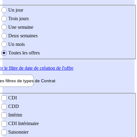
e création de l'offre
Un jour
Trois jours
Une semaine
Deux semaines
Un mois
Toutes les offres
er
le filtre de date de création de l'offre
les filtres de types de
Contrat
de contrat
CDI
CDD
Intérim
CDI Intérimaire
Saisonnier