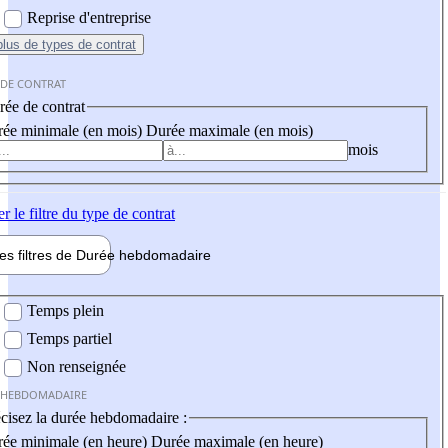
Reprise d'entreprise
plus
de types de contrat
 DE CONTRAT
ée de contrat
ée minimale (en mois)
Durée maximale (en mois)
mois
er
le filtre du type de contrat
les filtres de
Durée hebdo
madaire
 hebdomadaire
Temps plein
Temps partiel
Non renseignée
 HEBDOMADAIRE
cisez la durée hebdomadaire :
ée minimale (en heure)
Durée maximale (en heure)