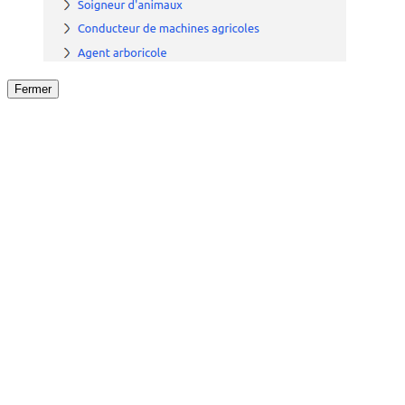
Fermer
Fermer
le détail de l'offre
/
Offre
sur
Offre précéden