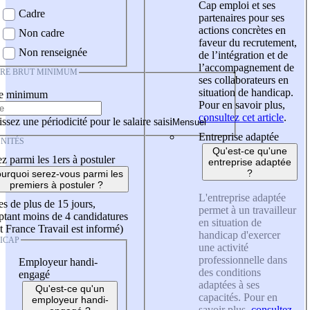
Cap emploi et ses
Cadre
partenaires pour ses
actions concrètes en
Non cadre
faveur du recrutement,
Non renseignée
de l’intégration et de
l’accompagnement de
IRE BRUT MINIMUM
ses collaborateurs en
situation de handicap.
re minimum
Pour en savoir plus,
consultez cet article
.
ssez une périodicité pour le salaire saisi
Entreprise adaptée
NITÉS
Qu'est-ce qu'une
z parmi les 1ers à postuler
entreprise adaptée
?
urquoi serez-vous parmi les
premiers à postuler ?
L'entreprise adaptée
es de plus de 15 jours,
permet à un travailleur
tant moins de 4 candidatures
en situation de
t France Travail est informé)
handicap d'exercer
ICAP
une activité
professionnelle dans
Employeur handi-
des conditions
engagé
adaptées à ses
Qu'est-ce qu'un
capacités. Pour en
employeur handi-
savoir plus,
consultez