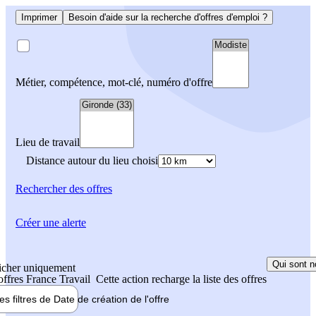
Imprimer
Besoin d'aide sur la recherche d'offres d'emploi ?
Métier, compétence, mot-clé, numéro d'offre
Lieu de travail
Distance autour du lieu choisi
Rechercher
des offres
Créer une alerte
Qui sont n
icher uniquement
 offres France Travail
Cette action recharge la liste des offres
les filtres de
Date de création
de l'offre