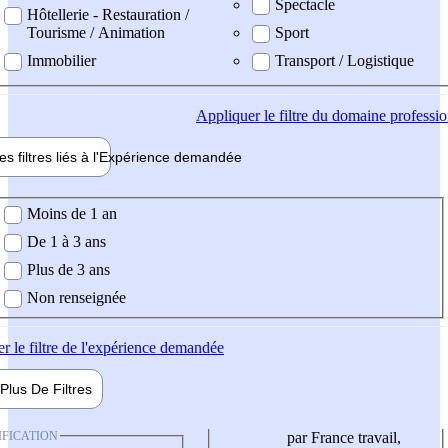
Spectacle
Hôtellerie - Restauration /
Tourisme / Animation
Sport
Immobilier
Transport / Logistique
Appliquer
le filtre du domaine professi
es filtres liés à l'
Expérience
demandée
ience demandée
Moins de 1 an
De 1 à 3 ans
Plus de 3 ans
Non renseignée
er
le filtre de l'expérience demandée
Plus De
Filtres
IFICATION
par France travail,