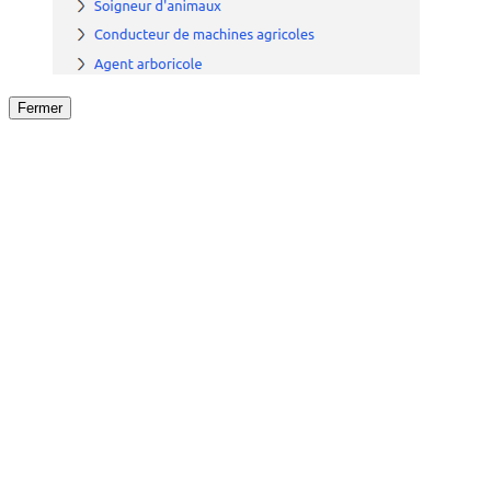
Fermer
Fermer
le détail de l'offre
/
Offre
sur
Offre précéden