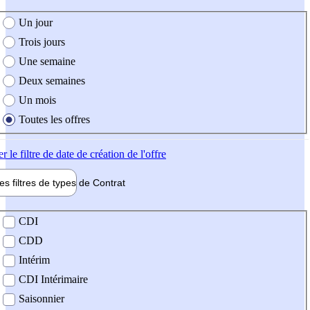
e création de l'offre
Un jour
Trois jours
Une semaine
Deux semaines
Un mois
Toutes les offres
er
le filtre de date de création de l'offre
les filtres de types de
Contrat
de contrat
CDI
CDD
Intérim
CDI Intérimaire
Saisonnier