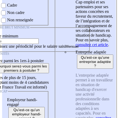
Cap emploi et ses
Cadre
partenaires pour ses
actions concrètes en
Non cadre
faveur du recrutement,
Non renseignée
de l’intégration et de
l’accompagnement de
IRE BRUT MINIMUM
ses collaborateurs en
situation de handicap.
re minimum
Pour en savoir plus,
consultez cet article
.
ssez une périodicité pour le salaire saisi
Entreprise adaptée
NITÉS
Qu'est-ce qu'une
z parmi les 1ers à postuler
entreprise adaptée
?
urquoi serez-vous parmi les
premiers à postuler ?
L'entreprise adaptée
es de plus de 15 jours,
permet à un travailleur
tant moins de 4 candidatures
en situation de
t France Travail est informé)
handicap d'exercer
ICAP
une activité
professionnelle dans
Employeur handi-
des conditions
engagé
adaptées à ses
Qu'est-ce qu'un
capacités. Pour en
employeur handi-
savoir plus,
consultez