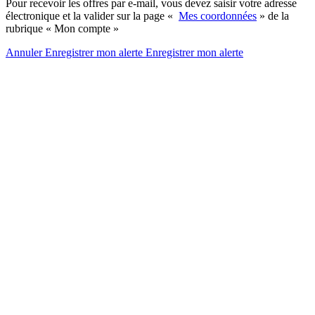
Pour recevoir les offres par e-mail, vous devez saisir votre adresse
électronique et la valider sur la page «
Mes coordonnées
» de la
rubrique « Mon compte »
Annuler
Enregistrer mon alerte
Enregistrer
mon alerte