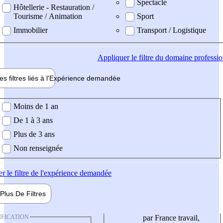
Spectacle
Hôtellerie - Restauration /
Tourisme / Animation
Sport
Immobilier
Transport / Logistique
Appliquer
le filtre du domaine professi
es filtres liés à l'
Expérience
demandée
ience demandée
Moins de 1 an
De 1 à 3 ans
Plus de 3 ans
Non renseignée
er
le filtre de l'expérience demandée
Plus De
Filtres
IFICATION
par France travail,