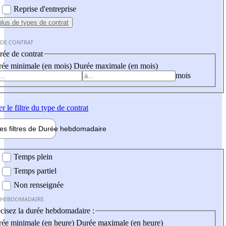
Reprise d'entreprise
plus
de types de contrat
 DE CONTRAT
ée de contrat
ée minimale (en mois)
Durée maximale (en mois)
mois
er
le filtre du type de contrat
les filtres de
Durée hebdo
madaire
 hebdomadaire
Temps plein
Temps partiel
Non renseignée
 HEBDOMADAIRE
cisez la durée hebdomadaire :
ée minimale (en heure)
Durée maximale (en heure)