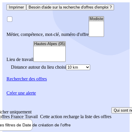
Imprimer
Besoin d'aide sur la recherche d'offres d'emploi ?
Métier, compétence, mot-clé, numéro d'offre
Lieu de travail
Distance autour du lieu choisi
Rechercher
des offres
Créer une alerte
Qui sont n
icher uniquement
 offres France Travail
Cette action recharge la liste des offres
les filtres de
Date de création
de l'offre