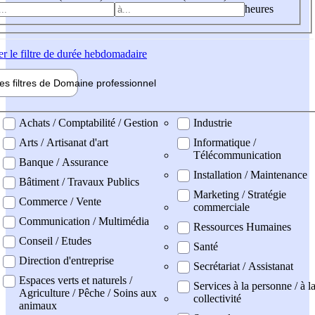
heures
er
le filtre de durée hebdomadaire
les filtres de
Domaine pro
fessionnel
ne professionel
Achats / Comptabilité / Gestion
Industrie
Arts / Artisanat d'art
Informatique /
Télécommunication
Banque / Assurance
Installation / Maintenance
Bâtiment / Travaux Publics
Marketing / Stratégie
Commerce / Vente
commerciale
Communication / Multimédia
Ressources Humaines
Conseil / Etudes
Santé
Direction d'entreprise
Secrétariat / Assistanat
Espaces verts et naturels /
Services à la personne / à l
Agriculture / Pêche / Soins aux
collectivité
animaux