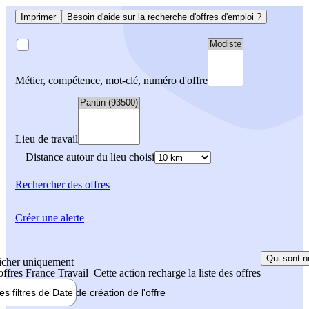
Imprimer
Besoin d'aide sur la recherche d'offres d'emploi ?
Métier, compétence, mot-clé, numéro d'offre
Lieu de travail
Distance autour du lieu choisi
Rechercher
des offres
Créer une alerte
Qui sont n
icher uniquement
 offres France Travail
Cette action recharge la liste des offres
les filtres de
Date de création
de l'offre