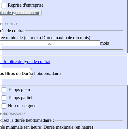
Reprise d'entreprise
plus
de types de contrat
 DE CONTRAT
ée de contrat
ée minimale (en mois)
Durée maximale (en mois)
mois
er
le filtre du type de contrat
les filtres de
Durée hebdo
madaire
 hebdomadaire
Temps plein
Temps partiel
Non renseignée
 HEBDOMADAIRE
cisez la durée hebdomadaire :
ée minimale (en heure)
Durée maximale (en heure)