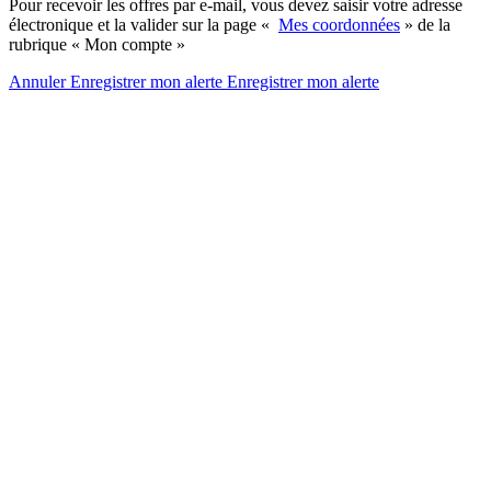
Pour recevoir les offres par e-mail, vous devez saisir votre adresse
électronique et la valider sur la page «
Mes coordonnées
» de la
rubrique « Mon compte »
Annuler
Enregistrer mon alerte
Enregistrer
mon alerte