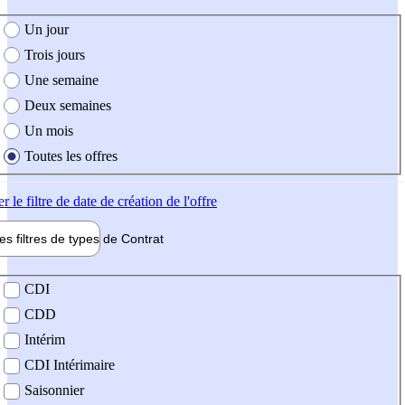
e création de l'offre
Un jour
Trois jours
Une semaine
Deux semaines
Un mois
Toutes les offres
er
le filtre de date de création de l'offre
les filtres de types de
Contrat
de contrat
CDI
CDD
Intérim
CDI Intérimaire
Saisonnier