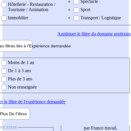
Spectacle
Hôtellerie - Restauration /
Tourisme / Animation
Sport
Immobilier
Transport / Logistique
Appliquer
le filtre du domaine professi
es filtres liés à l'
Expérience
demandée
ience demandée
Moins de 1 an
De 1 à 3 ans
Plus de 3 ans
Non renseignée
er
le filtre de l'expérience demandée
Plus De
Filtres
IFICATION
par France travail,