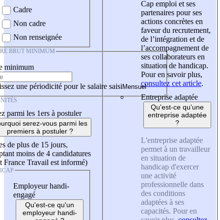
Cap emploi et ses
Cadre
partenaires pour ses
actions concrètes en
Non cadre
faveur du recrutement,
Non renseignée
de l’intégration et de
l’accompagnement de
IRE BRUT MINIMUM
ses collaborateurs en
situation de handicap.
re minimum
Pour en savoir plus,
consultez cet article
.
ssez une périodicité pour le salaire saisi
Entreprise adaptée
NITÉS
Qu'est-ce qu'une
z parmi les 1ers à postuler
entreprise adaptée
?
urquoi serez-vous parmi les
premiers à postuler ?
L'entreprise adaptée
es de plus de 15 jours,
permet à un travailleur
tant moins de 4 candidatures
en situation de
t France Travail est informé)
handicap d'exercer
ICAP
une activité
professionnelle dans
Employeur handi-
des conditions
engagé
adaptées à ses
Qu'est-ce qu'un
capacités. Pour en
employeur handi-
savoir plus,
consultez