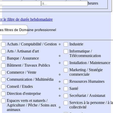
heures
er
le filtre de durée hebdomadaire
les filtres de
Domaine pro
fessionnel
ne professionel
Achats / Comptabilité / Gestion
Industrie
Arts / Artisanat d'art
Informatique /
Télécommunication
Banque / Assurance
Installation / Maintenance
Bâtiment / Travaux Publics
Marketing / Stratégie
Commerce / Vente
commerciale
Communication / Multimédia
Ressources Humaines
Conseil / Etudes
Santé
Direction d'entreprise
Secrétariat / Assistanat
Espaces verts et naturels /
Services à la personne / à l
Agriculture / Pêche / Soins aux
collectivité
animaux