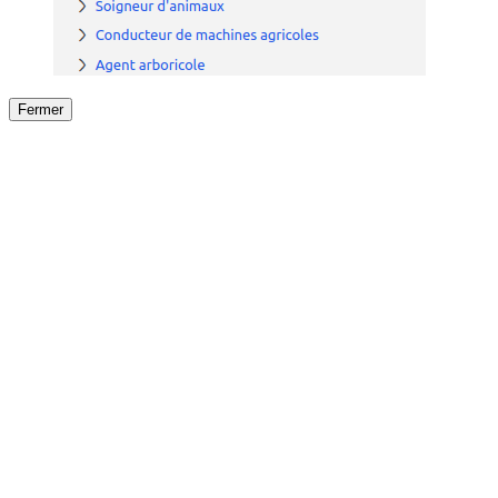
Fermer
Fermer
le détail de l'offre
/
Offre
sur
Offre précéden