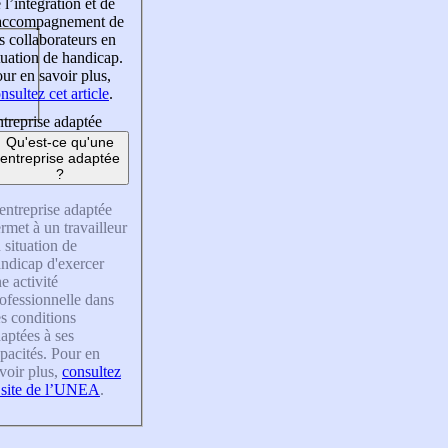
 l’intégration et de
’accompagnement de
s collaborateurs en
tuation de handicap.
ur en savoir plus,
nsultez cet article
.
treprise adaptée
Qu'est-ce qu'une
entreprise adaptée
?
entreprise adaptée
rmet à un travailleur
 situation de
ndicap d'exercer
e activité
ofessionnelle dans
s conditions
aptées à ses
pacités. Pour en
voir plus,
consultez
 site de l’UNEA
.