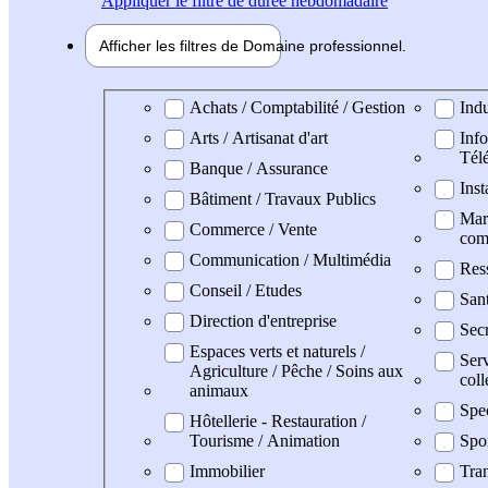
Appliquer
le filtre de durée hebdomadaire
Afficher les filtres de
Domaine pro
fessionnel
Domaine professionel
Achats / Comptabilité / Gestion
Indu
Arts / Artisanat d'art
Info
Tél
Banque / Assurance
Inst
Bâtiment / Travaux Publics
Mark
Commerce / Vente
com
Communication / Multimédia
Res
Conseil / Etudes
San
Direction d'entreprise
Secr
Espaces verts et naturels /
Serv
Agriculture / Pêche / Soins aux
coll
animaux
Spe
Hôtellerie - Restauration /
Tourisme / Animation
Spo
Immobilier
Tran