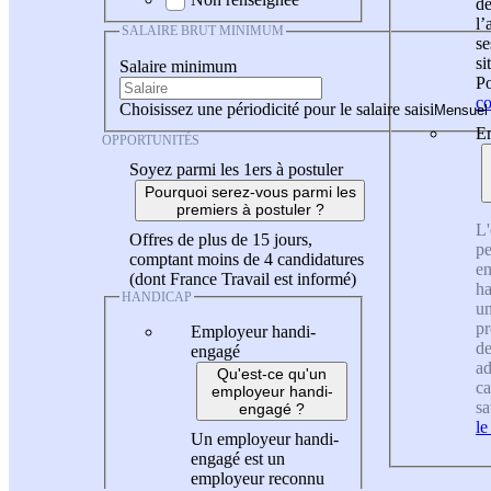
de
l
SALAIRE BRUT MINIMUM
se
si
Salaire minimum
Po
co
Choisissez une périodicité pour le salaire saisi
En
OPPORTUNITÉS
Soyez parmi les 1ers à postuler
Pourquoi serez-vous parmi les
premiers à postuler ?
L'
Offres de plus de 15 jours,
pe
comptant moins de 4 candidatures
en
(dont France Travail est informé)
ha
HANDICAP
un
pr
Employeur handi-
de
engagé
ad
Qu'est-ce qu'un
ca
employeur handi-
sa
engagé ?
le
Un employeur handi-
engagé est un
employeur reconnu