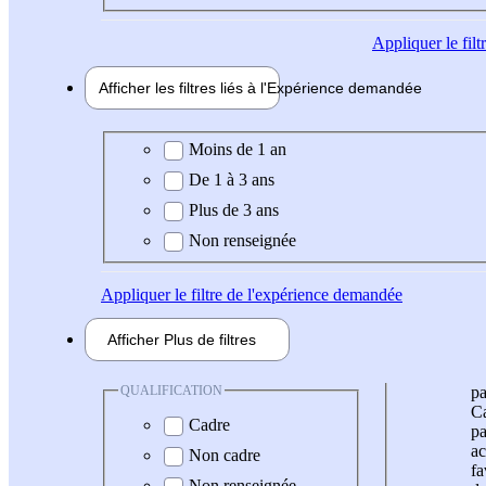
Appliquer
le fil
Afficher les filtres liés à l'
Expérience
demandée
Expérience demandée
Moins de 1 an
De 1 à 3 ans
Plus de 3 ans
Non renseignée
Appliquer
le filtre de l'expérience demandée
Afficher
Plus de
filtres
QUALIFICATION
pa
Ca
Cadre
pa
ac
Non cadre
fa
Non renseignée