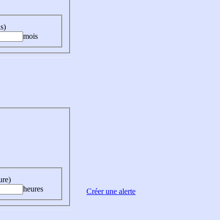
s)
mois
ure)
heures
Créer une alerte