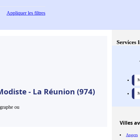
Appliquer
les filtres
Services 
M
Modiste - La Réunion (974)
M
hographe ou
Villes
av
Angers