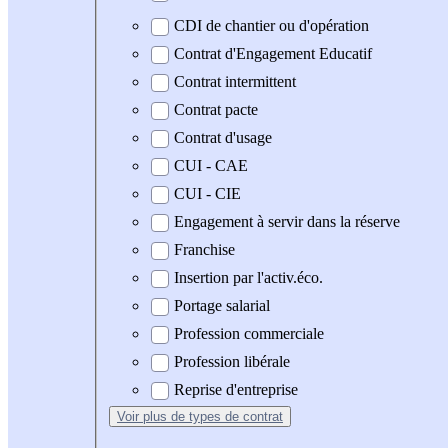
CDI de chantier ou d'opération
Contrat d'Engagement Educatif
Contrat intermittent
Contrat pacte
Contrat d'usage
CUI - CAE
CUI - CIE
Engagement à servir dans la réserve
Franchise
Insertion par l'activ.éco.
Portage salarial
Profession commerciale
Profession libérale
Reprise d'entreprise
Voir plus
de types de contrat