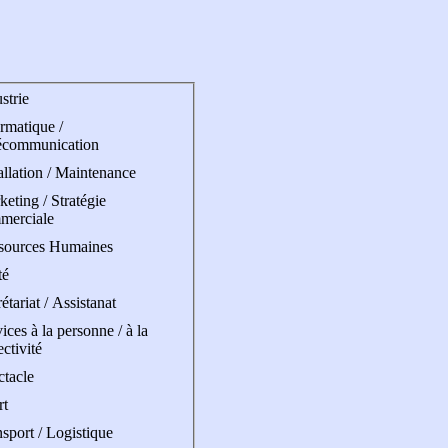
strie
rmatique /
écommunication
allation / Maintenance
eting / Stratégie
merciale
sources Humaines
té
étariat / Assistanat
ices à la personne / à la
ectivité
ctacle
rt
sport / Logistique