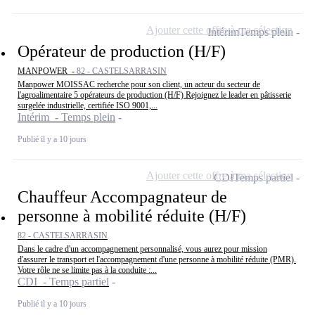
Ajouter cette offre à ma sélection
Intérim
Temps plein
Opérateur de production (H/F)
MANPOWER -
82 - CASTELSARRASIN
Manpower MOISSAC recherche pour son client, un acteur du secteur de
l'agroalimentaire 5 opérateurs de production (H/F) Rejoignez le leader en pâtisserie
surgelée industrielle, certifiée ISO 9001,...
Intérim - Temps plein
Publié il y a 10 jours
Ajouter cette offre à ma sélection
CDI
Temps partiel
Chauffeur Accompagnateur de
personne à mobilité réduite (H/F)
82 - CASTELSARRASIN
Dans le cadre d'un accompagnement personnalisé, vous aurez pour mission
d'assurer le transport et l'accompagnement d'une personne à mobilité réduite (PMR).
Votre rôle ne se limite pas à la conduite :...
CDI - Temps partiel
Publié il y a 10 jours