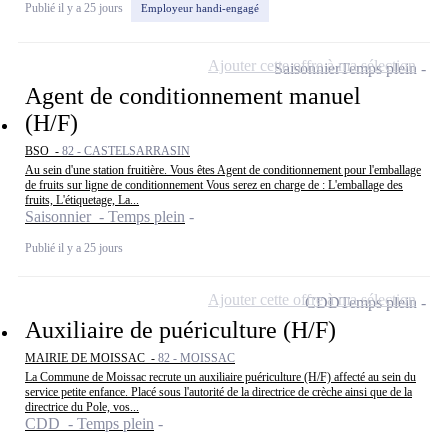
Publié il y a 25 jours
Employeur handi-engagé
Ajouter cette offre à ma sélection
Saisonnier
Temps plein
Agent de conditionnement manuel
(H/F)
BSO -
82 - CASTELSARRASIN
Au sein d'une station fruitière. Vous êtes Agent de conditionnement pour l'emballage
de fruits sur ligne de conditionnement Vous serez en charge de : L'emballage des
fruits, L'étiquetage, La...
Saisonnier - Temps plein
Publié il y a 25 jours
Ajouter cette offre à ma sélection
CDD
Temps plein
Auxiliaire de puériculture (H/F)
MAIRIE DE MOISSAC -
82 - MOISSAC
La Commune de Moissac recrute un auxiliaire puériculture (H/F) affecté au sein du
service petite enfance. Placé sous l'autorité de la directrice de crèche ainsi que de la
directrice du Pole, vos...
CDD - Temps plein