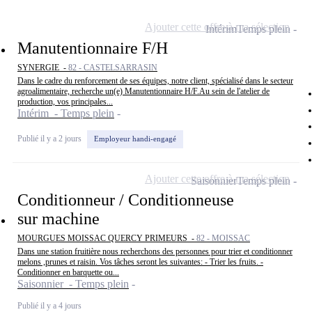
Ajouter cette offre à ma sélection
Intérim
Temps plein
Manutentionnaire F/H
SYNERGIE -
82 - CASTELSARRASIN
Dans le cadre du renforcement de ses équipes, notre client, spécialisé dans le secteur
agroalimentaire, recherche un(e) Manutentionnaire H/F.Au sein de l'atelier de
production, vos principales...
Intérim - Temps plein
Publié il y a 2 jours
Employeur handi-engagé
Ajouter cette offre à ma sélection
Saisonnier
Temps plein
Conditionneur / Conditionneuse
sur machine
MOURGUES MOISSAC QUERCY PRIMEURS -
82 - MOISSAC
Dans une station fruitière nous recherchons des personnes pour trier et conditionner
melons ,prunes et raisin. Vos tâches seront les suivantes: - Trier les fruits. -
Conditionner en barquette ou...
Saisonnier - Temps plein
Publié il y a 4 jours