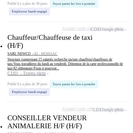
Publié il y a plus de 30 jours
Soyez parmi les 1ers à postuler
Employeur handi-engagé
Ajouter cette offre à ma sélection
CDD
Temps plein
Chauffeur/Chauffeuse de taxi
(H/F)
SARL NEWCO -
82 - MOISSAC
Structure comprenant 15 salariés recherche un/une chauffeur/chauffeuse de
taxi.Vous travaillerez du lundi au vendredi. Détention de la carte professionnelle de
taxi 82 obligatoire Poste à pourvoir...
CDD - Temps plein
Publié il y a plus de 30 jours
Soyez parmi les 1ers à postuler
Employeur handi-engagé
Ajouter cette offre à ma sélection
CDI
Temps plein
CONSEILLER VENDEUR
ANIMALERIE H/F (H/F)