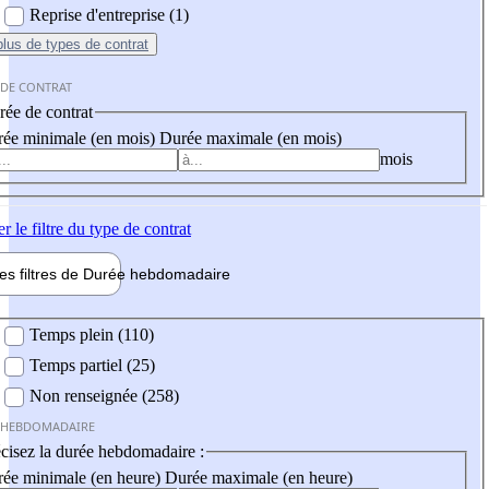
Reprise d'entreprise (1)
plus
de types de contrat
 DE CONTRAT
ée de contrat
ée minimale (en mois)
Durée maximale (en mois)
mois
er
le filtre du type de contrat
les filtres de
Durée hebdo
madaire
 hebdomadaire
Temps plein (110)
Temps partiel (25)
Non renseignée (258)
 HEBDOMADAIRE
cisez la durée hebdomadaire :
ée minimale (en heure)
Durée maximale (en heure)