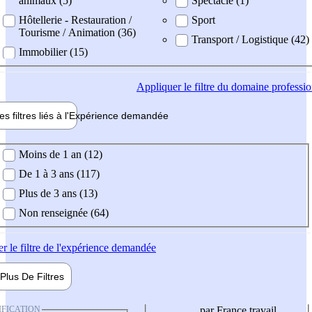
animaux (5)
Spectacle (1)
Hôtellerie - Restauration /
Sport
Tourisme / Animation (36)
Transport / Logistique (42)
Immobilier (15)
Appliquer
le filtre du domaine professi
es filtres liés à l'
Expérience
demandée
ience demandée
Moins de 1 an (12)
De 1 à 3 ans (117)
Plus de 3 ans (13)
Non renseignée (64)
er
le filtre de l'expérience demandée
Plus De
Filtres
IFICATION
par France travail,