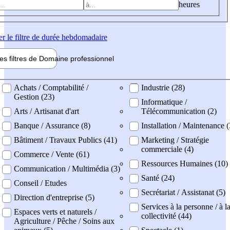
heures
er
le filtre de durée hebdomadaire
les filtres de
Domaine pro
fessionnel
ne professionel
Achats / Comptabilité /
Industrie (28)
Gestion (23)
Informatique /
Arts / Artisanat d'art
Télécommunication (2)
Banque / Assurance (8)
Installation / Maintenance 
Bâtiment / Travaux Publics (41)
Marketing / Stratégie
commerciale (4)
Commerce / Vente (61)
Ressources Humaines (10)
Communication / Multimédia (3)
Santé (24)
Conseil / Etudes
Secrétariat / Assistanat (5)
Direction d'entreprise (5)
Services à la personne / à l
Espaces verts et naturels /
collectivité (44)
Agriculture / Pêche / Soins aux