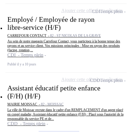
Ajouter cette offre à ma sélection
CDI
Temps plein
Employé / Employée de rayon
libre-service (H/F)
CARREFOUR CONTACT -
82 - ST NICOLAS DE LA GRAVE
Au sein de notre magasin Carrefour Contact, vous participez à la bonne tenue des
rayons et au service client. Vos missions principales : Mise en rayon des produits
(facing, rotation,...
CDI - Temps plein
Publié il y a 10 jours
Ajouter cette offre à ma sélection
CDD
Temps plein
Assistant éducatif petite enfance
(F/H) (H/F)
MAIRIE MOISSAC -
82 - MOISSAC
La ville de Moissac recrute dans le cadre d'un REMPLACEMENT d'un agent placé
en congé maladie, Assistant éducatif petite enfance (F/H) : Placé sous l'autorité de la
responsable du service PE et de...
CDD - Temps plein