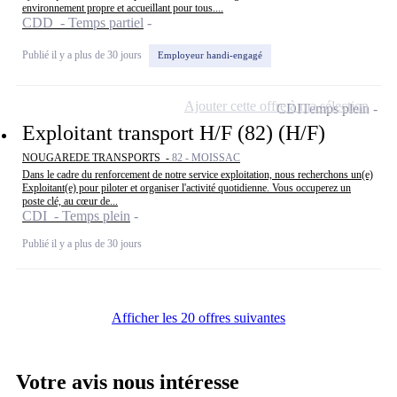
environnement propre et accueillant pour tous....
CDD - Temps partiel
Publié il y a plus de 30 jours
Employeur handi-engagé
Ajouter cette offre à ma sélection
CDI
Temps plein
Exploitant transport H/F (82) (H/F)
NOUGAREDE TRANSPORTS -
82 - MOISSAC
Dans le cadre du renforcement de notre service exploitation, nous recherchons un(e)
Exploitant(e) pour piloter et organiser l'activité quotidienne. Vous occuperez un
poste clé, au cœur de...
CDI - Temps plein
Publié il y a plus de 30 jours
Afficher les 20 offres suivantes
Votre avis nous intéresse