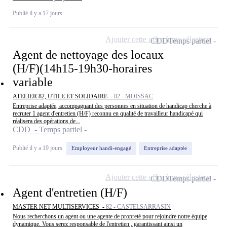
Publié il y a 17 jours
Ajouter cette offre à ma sélection
CDD
Temps partiel
Agent de nettoyage des locaux
(H/F)(14h15-19h30-horaires
variable
ATELIER 82, UTILE ET SOLIDAIRE -
82 - MOISSAC
Entreprise adaptée, accompagnant des personnes en situation de handicap cherche à
recruter 1 agent d'entretien (H/F) reconnu en qualité de travailleur handicapé qui
réalisera des opérations de...
CDD - Temps partiel
Publié il y a 19 jours
Employeur handi-engagé
Entreprise adaptée
Ajouter cette offre à ma sélection
CDD
Temps partiel
Agent d'entretien (H/F)
MASTER NET MULTISERVICES -
82 - CASTELSARRASIN
Nous recherchons un agent ou une agente de propreté pour rejoindre notre équipe
dynamique. Vous serez responsable de l'entretien , garantissant ainsi un