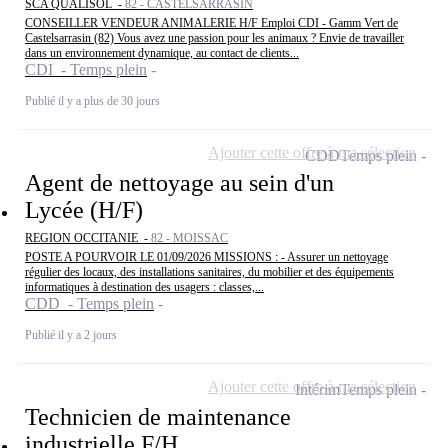
SCA QUALISOL -
82 - CASTELSARRASIN
CONSEILLER VENDEUR ANIMALERIE H/F Emploi CDI - Gamm Vert de
Castelsarrasin (82) Vous avez une passion pour les animaux ? Envie de travailler
dans un environnement dynamique, au contact de clients...
CDI - Temps plein
Publié il y a plus de 30 jours
Ajouter cette offre à ma sélection
CDD
Temps plein
Agent de nettoyage au sein d'un
Lycée (H/F)
REGION OCCITANIE -
82 - MOISSAC
POSTE A POURVOIR LE 01/09/2026 MISSIONS : - Assurer un nettoyage
régulier des locaux, des installations sanitaires, du mobilier et des équipements
informatiques à destination des usagers : classes,...
CDD - Temps plein
Publié il y a 2 jours
Ajouter cette offre à ma sélection
Intérim
Temps plein
Technicien de maintenance
industrielle F/H