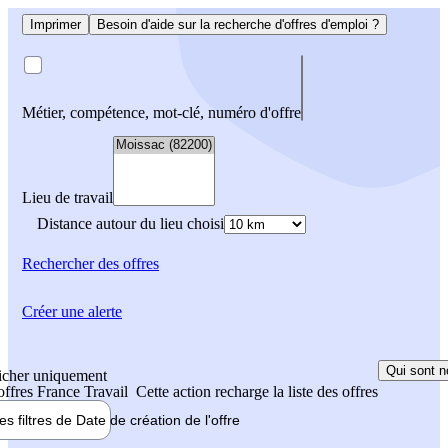
Imprimer
Besoin d'aide sur la recherche d'offres d'emploi ?
Métier, compétence, mot-clé, numéro d'offre
Lieu de travail
Distance autour du lieu choisi
Rechercher
des offres
Créer une alerte
Qui sont n
icher uniquement
 offres France Travail
Cette action recharge la liste des offres
les filtres de
Date de création
de l'offre