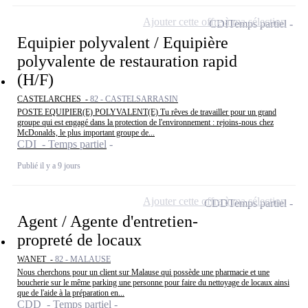
Ajouter cette offre à ma sélection
CDI
Temps partiel
Equipier polyvalent / Equipière
polyvalente de restauration rapid
(H/F)
CASTELARCHES -
82 - CASTELSARRASIN
POSTE EQUIPIER(E) POLYVALENT(E) Tu rêves de travailler pour un grand
groupe qui est engagé dans la protection de l'environnement : rejoins-nous chez
McDonalds, le plus important groupe de...
CDI - Temps partiel
Publié il y a 9 jours
Ajouter cette offre à ma sélection
CDD
Temps partiel
Agent / Agente d'entretien-
propreté de locaux
WANET -
82 - MALAUSE
Nous cherchons pour un client sur Malause qui possède une pharmacie et une
boucherie sur le même parking une personne pour faire du nettoyage de locaux ainsi
que de l'aide à la préparation en...
CDD - Temps partiel