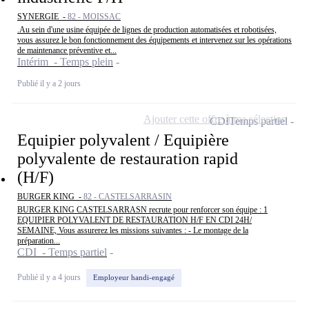
SYNERGIE -
82 - MOISSAC
.Au sein d'une usine équipée de lignes de production automatisées et robotisées,
vous assurez le bon fonctionnement des équipements et intervenez sur les opérations
de maintenance préventive et...
Intérim - Temps plein
Publié il y a 2 jours
Ajouter cette offre à ma sélection
CDI
Temps partiel
Equipier polyvalent / Equipière
polyvalente de restauration rapid
(H/F)
BURGER KING -
82 - CASTELSARRASIN
BURGER KING CASTELSARRASN recrute pour renforcer son équipe : 1
EQUIPIER POLYVALENT DE RESTAURATION H/F EN CDI 24H/
SEMAINE, Vous assurerez les missions suivantes : - Le montage de la
préparation...
CDI - Temps partiel
Publié il y a 4 jours
Employeur handi-engagé