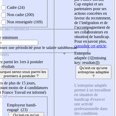
Cap emploi et ses
Cadre (24)
partenaires pour ses
actions concrètes en
Non cadre (200)
faveur du recrutement,
Non renseignée (169)
de l’intégration et de
l’accompagnement de
IRE BRUT MINIMUM
ses collaborateurs en
situation de handicap.
re minimum
Pour en savoir plus,
consultez cet article
.
ssez une périodicité pour le salaire saisi
Entreprise
NITÉS
adaptée (1
[[missing
z parmi les 1ers à postuler
key: resultats]]
)
)
résultats
Qu'est-ce qu'une
urquoi serez-vous parmi les
entreprise adaptée
premiers à postuler ?
?
es de plus de 15 jours,
L'entreprise adaptée
tant moins de 4 candidatures
permet à un travailleur
t France Travail est informé)
en situation de
ICAP
handicap d'exercer
une activité
Employeur handi-
professionnelle dans
engagé (23)
des conditions
Qu'est-ce qu'un