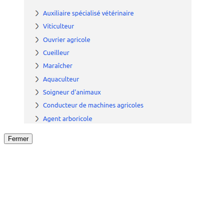
Fermer
Fermer
le détail de l'offre
/
Offre
sur
Offre précéden