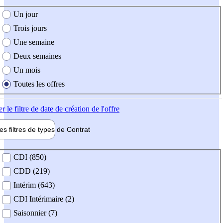
e création de l'offre
Un jour
Trois jours
Une semaine
Deux semaines
Un mois
Toutes les offres
er
le filtre de date de création de l'offre
les filtres de types de
Contrat
de contrat
CDI (850)
CDD (219)
Intérim (643)
CDI Intérimaire (2)
Saisonnier (7)