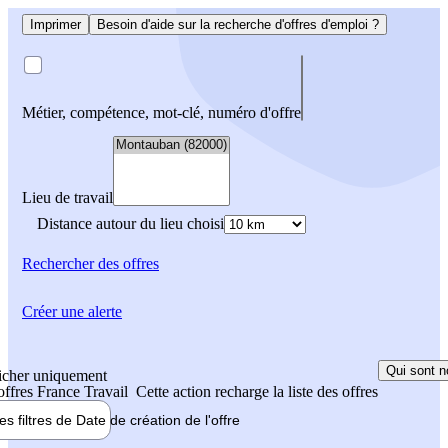
Imprimer
Besoin d'aide sur la recherche d'offres d'emploi ?
Métier, compétence, mot-clé, numéro d'offre
Lieu de travail
Distance autour du lieu choisi
Rechercher
des offres
Créer une alerte
Qui sont n
icher uniquement
 offres France Travail
Cette action recharge la liste des offres
les filtres de
Date de création
de l'offre