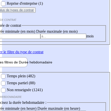
Reprise d'entreprise (1)
plus
de types de contrat
 DE CONTRAT
ée de contrat
ée minimale (en mois)
Durée maximale (en mois)
mois
er
le filtre du type de contrat
les filtres de
Durée hebdo
madaire
 hebdomadaire
Temps plein (482)
Temps partiel (88)
Non renseignée (1241)
 HEBDOMADAIRE
cisez la durée hebdomadaire :
ée minimale (en heure)
Durée maximale (en heure)