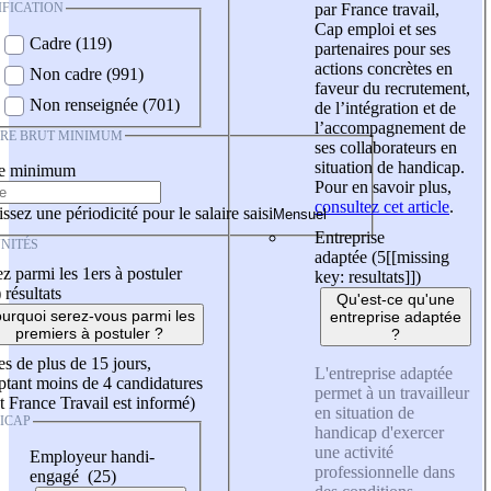
IFICATION
par France travail,
Cap emploi et ses
Cadre (119)
partenaires pour ses
actions concrètes en
Non cadre (991)
faveur du recrutement,
Non renseignée (701)
de l’intégration et de
l’accompagnement de
IRE BRUT MINIMUM
ses collaborateurs en
situation de handicap.
re minimum
Pour en savoir plus,
consultez cet article
.
ssez une périodicité pour le salaire saisi
Entreprise
NITÉS
adaptée (5
[[missing
z parmi les 1ers à postuler
key: resultats]]
)
)
résultats
Qu'est-ce qu'une
urquoi serez-vous parmi les
entreprise adaptée
premiers à postuler ?
?
es de plus de 15 jours,
L'entreprise adaptée
tant moins de 4 candidatures
permet à un travailleur
t France Travail est informé)
en situation de
ICAP
handicap d'exercer
une activité
Employeur handi-
professionnelle dans
engagé (25)