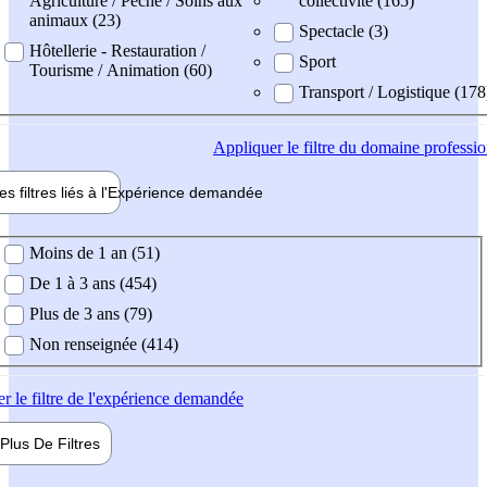
Agriculture / Pêche / Soins aux
collectivité (165)
animaux (23)
Spectacle (3)
Hôtellerie - Restauration /
Sport
Tourisme / Animation (60)
Transport / Logistique (178
Appliquer
le filtre du domaine professi
es filtres liés à l'
Expérience
demandée
ience demandée
Moins de 1 an (51)
De 1 à 3 ans (454)
Plus de 3 ans (79)
Non renseignée (414)
er
le filtre de l'expérience demandée
Plus De
Filtres