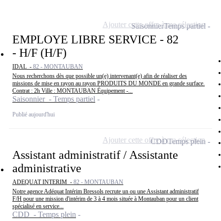
Ajouter cette offre à ma sélection
Saisonnier
Temps partiel
EMPLOYE LIBRE SERVICE - 82
- H/F (H/F)
IDAL -
82 - MONTAUBAN
Nous recherchons dès que possible un(e) intervenant(e) afin de réaliser des
missions de mise en rayon au rayon PRODUITS DU MONDE en grande surface.
Contrat : 2h Ville : MONTAUBAN Équipement -...
Saisonnier - Temps partiel
Publié aujourd'hui
Ajouter cette offre à ma sélection
CDD
Temps plein
Assistant administratif / Assistante
administrative
ADEQUAT INTERIM -
82 - MONTAUBAN
Notre agence Adéquat Intérim Bressols recrute un ou une Assistant administratif
F/H pour une mission d'intérim de 3 à 4 mois située à Montauban pour un client
spécialisé en service...
CDD - Temps plein