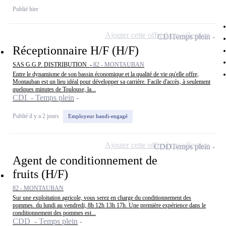
Publié hier
Ajouter cette offre à ma sélection
CDI
Temps plein
Réceptionnaire H/F (H/F)
SAS G.G.P. DISTRIBUTION -
82 - MONTAUBAN
Entre le dynamisme de son bassin économique et la qualité de vie qu'elle offre,
Montauban est un lieu idéal pour développer sa carrière. Facile d'accès, à seulement
quelques minutes de Toulouse, la...
CDI - Temps plein
Publié il y a 2 jours
Employeur handi-engagé
Ajouter cette offre à ma sélection
CDD
Temps plein
Agent de conditionnement de
fruits (H/F)
82 - MONTAUBAN
Sur une exploitation agricole, vous serez en charge du conditionnement des
pommes. du lundi au vendredi, 8h 12h 13h 17h. Une première expérience dans le
conditionnement des pommes est...
CDD - Temps plein