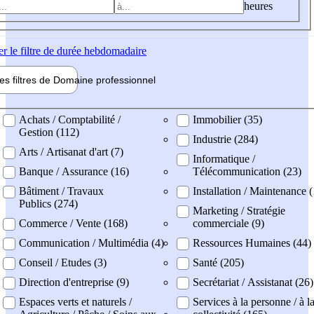
heures
er
le filtre de durée hebdomadaire
les filtres de
Domaine pro
fessionnel
ne professionel
Achats / Comptabilité /
Immobilier (35)
Gestion (112)
Industrie (284)
Arts / Artisanat d'art (7)
Informatique /
Banque / Assurance (16)
Télécommunication (23)
Bâtiment / Travaux
Installation / Maintenance 
Publics (274)
Marketing / Stratégie
Commerce / Vente (168)
commerciale (9)
Communication / Multimédia (4)
Ressources Humaines (44)
Conseil / Etudes (3)
Santé (205)
Direction d'entreprise (9)
Secrétariat / Assistanat (26)
Espaces verts et naturels /
Services à la personne / à l