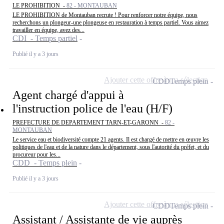
LE PROHIBITION -
82 - MONTAUBAN
LE PROHIBITION de Montauban recrute ! Pour renforcer notre équipe, nous
recherchons un plongeur-une plongeuse en restauration à temps partiel. Vous aimez
travailler en équipe, avez des...
CDI - Temps partiel
Publié il y a 3 jours
Ajouter cette offre à ma sélection
CDD
Temps plein
Agent chargé d'appui à
l'instruction police de l'eau (H/F)
PREFECTURE DE DEPARTEMENT TARN-ET-GARONN -
82 -
MONTAUBAN
Le service eau et biodiversité compte 21 agents. Il est chargé de mettre en œuvre les
politiques de l'eau et de la nature dans le département, sous l'autorité du préfet, et du
procureur pour les...
CDD - Temps plein
Publié il y a 3 jours
Ajouter cette offre à ma sélection
CDD
Temps plein
Assistant / Assistante de vie auprès