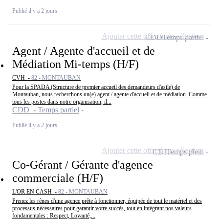
Publié il y a 2 jours
Ajouter cette offre à ma sélection
CDD
Temps partiel
Agent / Agente d'accueil et de
Médiation Mi-temps (H/F)
CVH -
82 - MONTAUBAN
Pour la SPADA (Structure de premier accueil des demandeurs d'asile) de
Montauban, nous recherchons un(e) agent / agente d'accueil et de médiation. Comme
tous les postes dans notre organisation, il...
CDD - Temps partiel
Publié il y a 2 jours
Ajouter cette offre à ma sélection
CDI
Temps plein
Co-Gérant / Gérante d'agence
commerciale (H/F)
L'OR EN CASH -
82 - MONTAUBAN
Prenez les rênes d'une agence prête à fonctionner, équipée de tout le matériel et des
processus nécessaires pour garantir votre succès, tout en intégrant nos valeurs
fondamentales : Respect, Loyauté,...