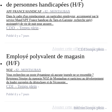
de personnes handicapées (H/F)
APF FRANCE HANDICAP -
82 - MONTAUBAN
Dans le cadre d'un remplacement, un particulier employeur, accompagné par le
service Mand'APF France handicap du Tarn-et-Garonne, recherche un(e)
assistant(e) de vie de nuit pour assurer...
CDD - Temps plein
Publié il y a 7 jours
Ajouter cette offre à ma sélection
CDI
Temps plein
Employé polyvalent de magasin
(H/F)
NOZ -
82 - MONTAUBAN
Vous recherchez un poste dynamique où aucune journée ne se ressemble ?
Rejoignez l'équipe du magasin NOZ de Montauban et participez au développement
du leader européen du déstockage et de l'économie...
CDI - Temps plein
Publié il y a 7 jours
Ajouter cette offre à ma sélection
Intérim
Temps plein