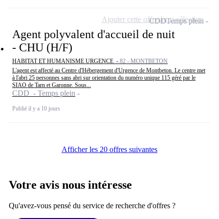
Ajouter cette offre à ma sélection
CDD
Temps plein
Agent polyvalent d'accueil de nuit
- CHU (H/F)
HABITAT ET HUMANISME URGENCE -
82 - MONTBETON
L'agent est affecté au Centre d'Hébergement d'Urgence de Montbeton. Le centre met
à l'abri 25 personnes sans abri sur orientation du numéro unique 115 géré par le
SIAO de Tarn et Garonne. Sous...
CDD - Temps plein
Publié il y a 10 jours
Afficher les 20 offres suivantes
Votre avis nous intéresse
Qu'avez-vous pensé du service de recherche d'offres ?