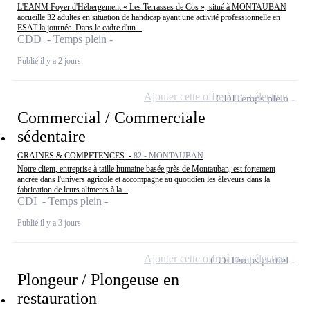
L'EANM Foyer d'Hébergement « Les Terrasses de Cos », situé à MONTAUBAN
accueille 32 adultes en situation de handicap ayant une activité professionnelle en
ESAT la journée. Dans le cadre d'un...
CDD - Temps plein
Publié il y a 2 jours
Ajouter cette offre à ma sélection
CDI
Temps plein
Commercial / Commerciale
sédentaire
GRAINES & COMPETENCES -
82 - MONTAUBAN
Notre client, entreprise à taille humaine basée près de Montauban, est fortement
ancrée dans l'univers agricole et accompagne au quotidien les éleveurs dans la
fabrication de leurs aliments à la...
CDI - Temps plein
Publié il y a 3 jours
Ajouter cette offre à ma sélection
CDI
Temps partiel
Plongeur / Plongeuse en
restauration