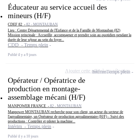
Éducateur au service accueil des
mineurs (H/F)
CDEF 82 -
82 - MONTAUBAN
Lieu : Centre Départemental de l'Enfance et de la Famille de Montauban (82)
Mission principale : Accueillir, accompagner et prendre soin au quotidien pendant la
durée de leur séjour au sein du foyer...
CDD - Temps plein
Publié il y a 9 jours
Ajouter cette offre à ma sélection
Intérim
Temps plein
Opérateur / Opératrice de
production en montage-
assemblage mécani (H/F)
MANPOWER FRANCE -
82 - MONTAUBAN
Manpower MONTAUBAN recherche pour son client, un acteur du secteur de
l'agroalimentaire, un Opérateur de production agroalimentaire (H/F) - Suivi des
productions : Contrôler et piloter la machine...
Intérim - Temps plein
Publié il y a 10 jours