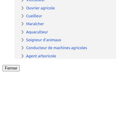
Fermer
Fermer
le détail de l'offre
/
Offre
sur
Offre précéden