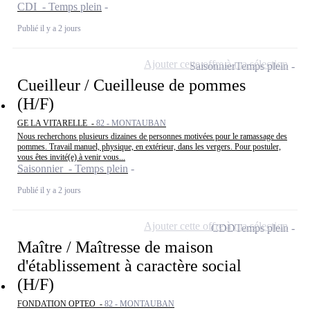
CDI - Temps plein
Publié il y a 2 jours
Ajouter cette offre à ma sélection
Saisonnier
Temps plein
Cueilleur / Cueilleuse de pommes
(H/F)
GE LA VITARELLE -
82 - MONTAUBAN
Nous recherchons plusieurs dizaines de personnes motivées pour le ramassage des
pommes. Travail manuel, physique, en extérieur, dans les vergers. Pour postuler,
vous êtes invité(e) à venir vous...
Saisonnier - Temps plein
Publié il y a 2 jours
Ajouter cette offre à ma sélection
CDD
Temps plein
Maître / Maîtresse de maison
d'établissement à caractère social
(H/F)
FONDATION OPTEO -
82 - MONTAUBAN