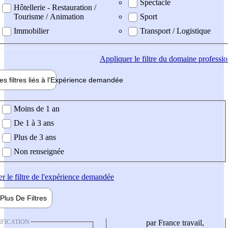
Spectacle
Hôtellerie - Restauration /
Tourisme / Animation
Sport
Immobilier
Transport / Logistique
Appliquer
le filtre du domaine professi
es filtres liés à l'
Expérience
demandée
ience demandée
Moins de 1 an
De 1 à 3 ans
Plus de 3 ans
Non renseignée
er
le filtre de l'expérience demandée
Plus De
Filtres
IFICATION
par France travail,