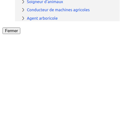
Fermer
Fermer
le détail de l'offre
/
Offre
sur
Offre précéden