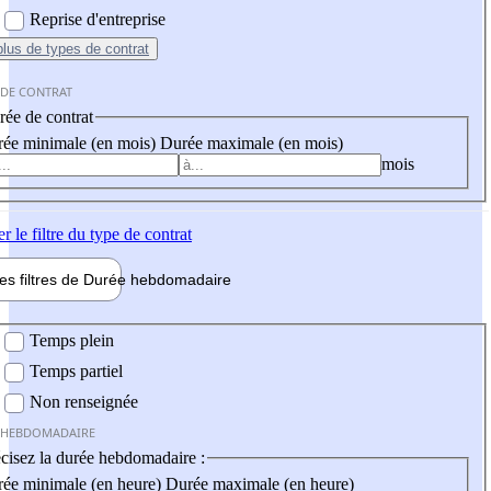
Reprise d'entreprise
plus
de types de contrat
 DE CONTRAT
ée de contrat
ée minimale (en mois)
Durée maximale (en mois)
mois
er
le filtre du type de contrat
les filtres de
Durée hebdo
madaire
 hebdomadaire
Temps plein
Temps partiel
Non renseignée
 HEBDOMADAIRE
cisez la durée hebdomadaire :
ée minimale (en heure)
Durée maximale (en heure)