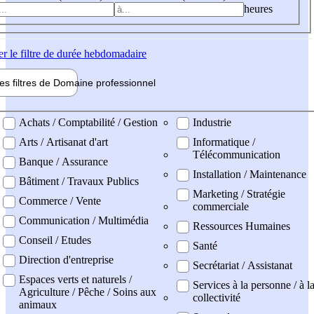
heures
er
le filtre de durée hebdomadaire
les filtres de
Domaine pro
fessionnel
ne professionel
Achats / Comptabilité / Gestion
Industrie
Arts / Artisanat d'art
Informatique /
Télécommunication
Banque / Assurance
Installation / Maintenance
Bâtiment / Travaux Publics
Marketing / Stratégie
Commerce / Vente
commerciale
Communication / Multimédia
Ressources Humaines
Conseil / Etudes
Santé
Direction d'entreprise
Secrétariat / Assistanat
Espaces verts et naturels /
Services à la personne / à l
Agriculture / Pêche / Soins aux
collectivité
animaux