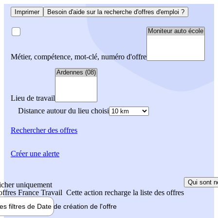
Imprimer
Besoin d'aide sur la recherche d'offres d'emploi ?
Métier, compétence, mot-clé, numéro d'offre
Lieu de travail
Distance autour du lieu choisi
Rechercher
des offres
Créer une alerte
Qui sont n
icher uniquement
 offres France Travail
Cette action recharge la liste des offres
les filtres de
Date de création
de l'offre