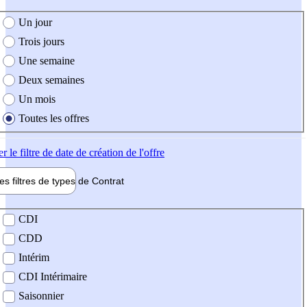
e création de l'offre
Un jour
Trois jours
Une semaine
Deux semaines
Un mois
Toutes les offres
er
le filtre de date de création de l'offre
les filtres de types de
Contrat
de contrat
CDI
CDD
Intérim
CDI Intérimaire
Saisonnier