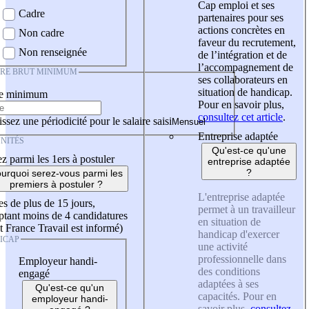
Cap emploi et ses
Cadre
partenaires pour ses
actions concrètes en
Non cadre
faveur du recrutement,
Non renseignée
de l’intégration et de
l’accompagnement de
IRE BRUT MINIMUM
ses collaborateurs en
situation de handicap.
re minimum
Pour en savoir plus,
consultez cet article
.
ssez une périodicité pour le salaire saisi
Entreprise adaptée
NITÉS
Qu'est-ce qu'une
z parmi les 1ers à postuler
entreprise adaptée
?
urquoi serez-vous parmi les
premiers à postuler ?
L'entreprise adaptée
es de plus de 15 jours,
permet à un travailleur
tant moins de 4 candidatures
en situation de
t France Travail est informé)
handicap d'exercer
ICAP
une activité
professionnelle dans
Employeur handi-
des conditions
engagé
adaptées à ses
Qu'est-ce qu'un
capacités. Pour en
employeur handi-
savoir plus,
consultez