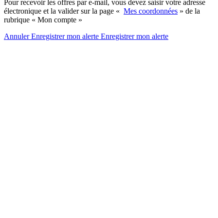
Pour recevoir les offres par e-mail, vous devez saisir votre adresse
électronique et la valider sur la page «
Mes coordonnées
» de la
rubrique « Mon compte »
Annuler
Enregistrer mon alerte
Enregistrer
mon alerte