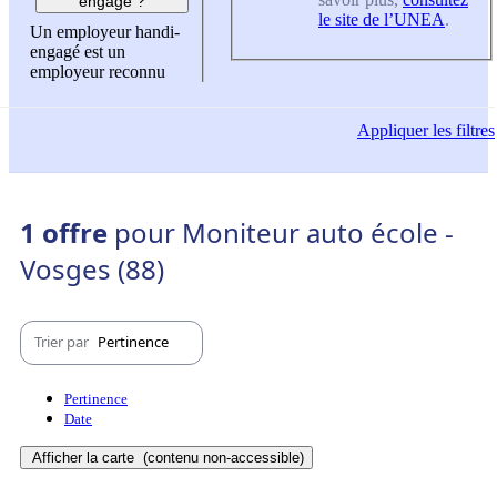
engagé ?
le site de l’UNEA
.
Un employeur handi-
engagé est un
employeur reconnu
Appliquer
les filtres
1 offre
pour Moniteur auto école -
Vosges (88)
Trier par
Pertinence
Pertinence
Date
Afficher la carte
(contenu non-accessible)