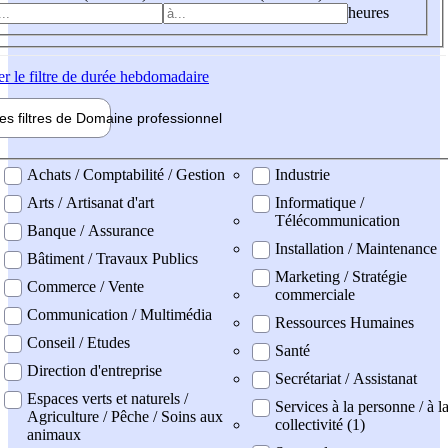
heures
er
le filtre de durée hebdomadaire
les filtres de
Domaine pro
fessionnel
ne professionel
Achats / Comptabilité / Gestion
Industrie
Arts / Artisanat d'art
Informatique /
Télécommunication
Banque / Assurance
Installation / Maintenance
Bâtiment / Travaux Publics
Marketing / Stratégie
Commerce / Vente
commerciale
Communication / Multimédia
Ressources Humaines
Conseil / Etudes
Santé
Direction d'entreprise
Secrétariat / Assistanat
Espaces verts et naturels /
Services à la personne / à l
Agriculture / Pêche / Soins aux
collectivité (1)
animaux