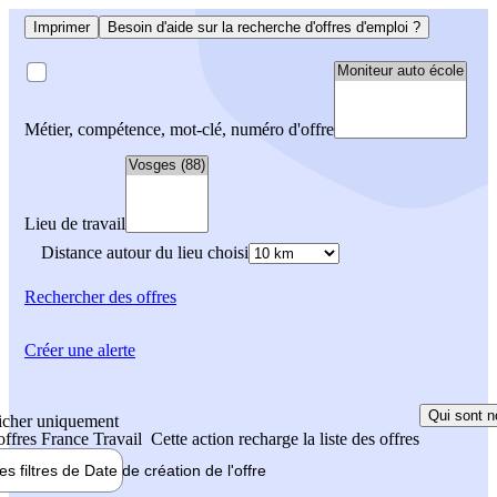
Imprimer
Besoin d'aide sur la recherche d'offres d'emploi ?
Métier, compétence, mot-clé, numéro d'offre
Lieu de travail
Distance autour du lieu choisi
Rechercher
des offres
Créer une alerte
Qui sont n
icher uniquement
 offres France Travail
Cette action recharge la liste des offres
les filtres de
Date de création
de l'offre