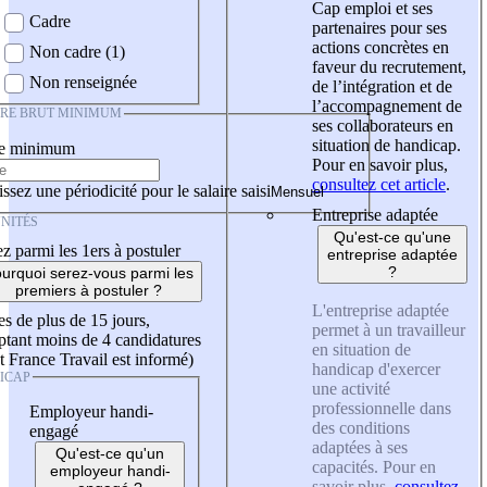
Cap emploi et ses
Cadre
partenaires pour ses
actions concrètes en
Non cadre (1)
faveur du recrutement,
Non renseignée
de l’intégration et de
l’accompagnement de
IRE BRUT MINIMUM
ses collaborateurs en
situation de handicap.
re minimum
Pour en savoir plus,
consultez cet article
.
ssez une périodicité pour le salaire saisi
Entreprise adaptée
NITÉS
Qu'est-ce qu'une
z parmi les 1ers à postuler
entreprise adaptée
?
urquoi serez-vous parmi les
premiers à postuler ?
L'entreprise adaptée
es de plus de 15 jours,
permet à un travailleur
tant moins de 4 candidatures
en situation de
t France Travail est informé)
handicap d'exercer
ICAP
une activité
professionnelle dans
Employeur handi-
des conditions
engagé
adaptées à ses
Qu'est-ce qu'un
capacités. Pour en
employeur handi-
savoir plus,
consultez