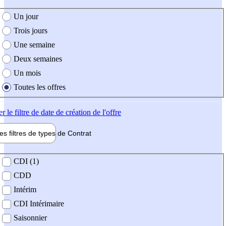
e création de l'offre
Un jour
Trois jours
Une semaine
Deux semaines
Un mois
Toutes les offres
er
le filtre de date de création de l'offre
les filtres de types de
Contrat
de contrat
CDI (1)
CDD
Intérim
CDI Intérimaire
Saisonnier