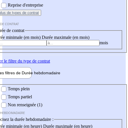
Reprise d'entreprise
plus
de types de contrat
 DE CONTRAT
ée de contrat
ée minimale (en mois)
Durée maximale (en mois)
mois
er
le filtre du type de contrat
les filtres de
Durée hebdo
madaire
 hebdomadaire
Temps plein
Temps partiel
Non renseignée (1)
 HEBDOMADAIRE
cisez la durée hebdomadaire :
ée minimale (en heure)
Durée maximale (en heure)