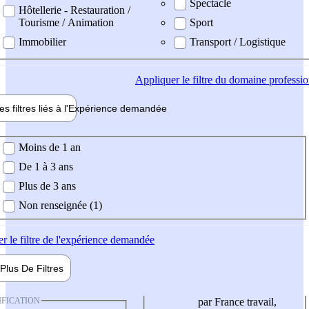
Spectacle
Hôtellerie - Restauration /
Tourisme / Animation
Sport
Immobilier
Transport / Logistique
Appliquer
le filtre du domaine professi
es filtres liés à l'
Expérience
demandée
ience demandée
Moins de 1 an
De 1 à 3 ans
Plus de 3 ans
Non renseignée (1)
er
le filtre de l'expérience demandée
Plus De
Filtres
IFICATION
par France travail,