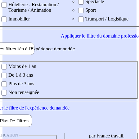
Spectacle
Hôtellerie - Restauration /
Tourisme / Animation
Sport
Immobilier
Transport / Logistique
Appliquer
le filtre du domaine professi
es filtres liés à l'
Expérience
demandée
ience demandée
Moins de 1 an
De 1 à 3 ans
Plus de 3 ans
Non renseignée
er
le filtre de l'expérience demandée
Plus De
Filtres
IFICATION
par France travail,