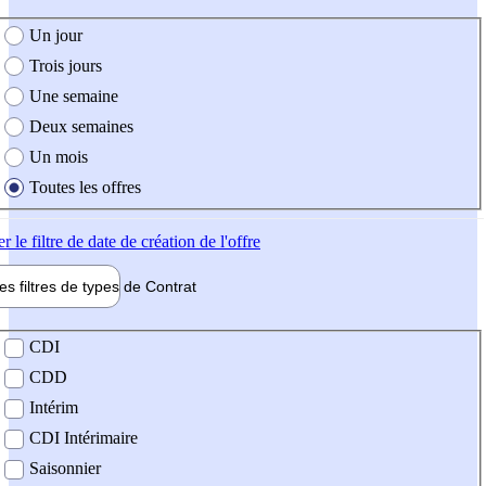
e création de l'offre
Un jour
Trois jours
Une semaine
Deux semaines
Un mois
Toutes les offres
er
le filtre de date de création de l'offre
les filtres de types de
Contrat
de contrat
CDI
CDD
Intérim
CDI Intérimaire
Saisonnier