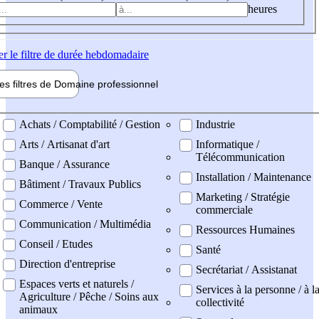
heures
er
le filtre de durée hebdomadaire
les filtres de
Domaine pro
fessionnel
ne professionel
Achats / Comptabilité / Gestion
Industrie
Arts / Artisanat d'art
Informatique /
Télécommunication
Banque / Assurance
Installation / Maintenance
Bâtiment / Travaux Publics
Marketing / Stratégie
Commerce / Vente
commerciale
Communication / Multimédia
Ressources Humaines
Conseil / Etudes
Santé
Direction d'entreprise
Secrétariat / Assistanat
Espaces verts et naturels /
Services à la personne / à l
Agriculture / Pêche / Soins aux
collectivité
animaux