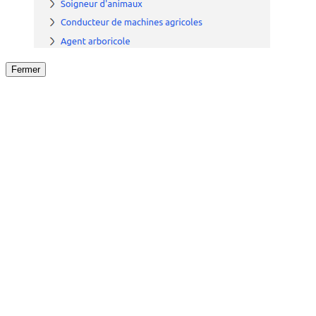
Fermer
Fermer
le détail de l'offre
/
Offre
sur
Offre précéden