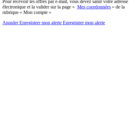
Pour recevoir les offres par e-mail, vous devez saisir votre adresse
électronique et la valider sur la page «
Mes coordonnées
» de la
rubrique « Mon compte »
Annuler
Enregistrer mon alerte
Enregistrer
mon alerte