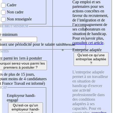
Cap emploi et ses
Cadre
partenaires pour ses
actions concrètes en
Non cadre
faveur du recrutement,
Non renseignée
de l’intégration et de
l’accompagnement de
IRE BRUT MINIMUM
ses collaborateurs en
situation de handicap.
re minimum
Pour en savoir plus,
consultez cet article
.
ssez une périodicité pour le salaire saisi
Entreprise adaptée
NITÉS
Qu'est-ce qu'une
z parmi les 1ers à postuler
entreprise adaptée
?
urquoi serez-vous parmi les
premiers à postuler ?
L'entreprise adaptée
es de plus de 15 jours,
permet à un travailleur
tant moins de 4 candidatures
en situation de
t France Travail est informé)
handicap d'exercer
ICAP
une activité
professionnelle dans
Employeur handi-
des conditions
engagé
adaptées à ses
Qu'est-ce qu'un
capacités. Pour en
employeur handi-
savoir plus,
consultez