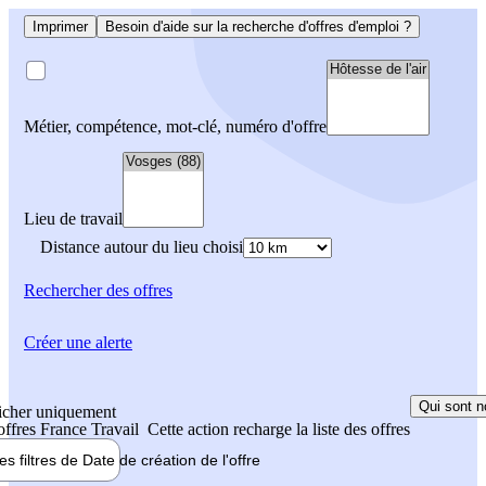
Imprimer
Besoin d'aide sur la recherche d'offres d'emploi ?
Métier, compétence, mot-clé, numéro d'offre
Lieu de travail
Distance autour du lieu choisi
Rechercher
des offres
Créer une alerte
Qui sont n
icher uniquement
 offres France Travail
Cette action recharge la liste des offres
les filtres de
Date de création
de l'offre