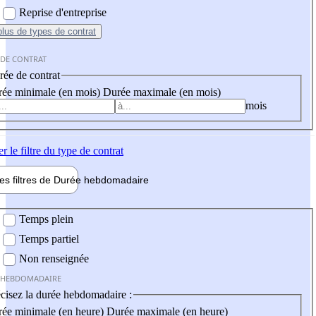
Reprise d'entreprise
plus
de types de contrat
 DE CONTRAT
ée de contrat
ée minimale (en mois)
Durée maximale (en mois)
mois
er
le filtre du type de contrat
les filtres de
Durée hebdo
madaire
 hebdomadaire
Temps plein
Temps partiel
Non renseignée
 HEBDOMADAIRE
cisez la durée hebdomadaire :
ée minimale (en heure)
Durée maximale (en heure)