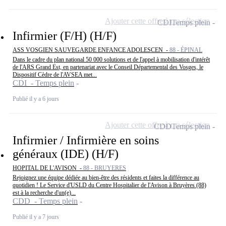
Ajouter cette offre à ma sélection
CDI
Temps plein
Infirmier (F/H) (H/F)
ASS VOSGIEN SAUVEGARDE ENFANCE ADOLESCEN -
88 - ÉPINAL
Dans le cadre du plan national 50 000 solutions et de l'appel à mobilisation d'intérêt
de l'ARS Grand Est, en partenariat avec le Conseil Départemental des Vosges, le
Dispositif Cèdre de l'AVSEA met...
CDI - Temps plein
Publié il y a 6 jours
Ajouter cette offre à ma sélection
CDD
Temps plein
Infirmier / Infirmière en soins
généraux (IDE) (H/F)
HOPITAL DE L'AVISON -
88 - BRUYERES
Rejoignez une équipe dédiée au bien-être des résidents et faites la différence au
quotidien ! Le Service d'USLD du Centre Hospitalier de l'Avison à Bruyères (88)
est à la recherche d'un(e)...
CDD - Temps plein
Publié il y a 7 jours