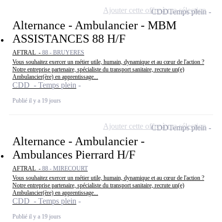
Ajouter cette offre à ma sélection
CDD
Temps plein
Alternance - Ambulancier - MBM
ASSISTANCES 88 H/F
AFTRAL -
88 - BRUYERES
Vous souhaitez exercer un métier utile, humain, dynamique et au cœur de l'action ?
Notre entreprise partenaire, spécialiste du transport sanitaire, recrute un(e)
Ambulancier(ère) en apprentissage...
CDD - Temps plein
Publié il y a 19 jours
Ajouter cette offre à ma sélection
CDD
Temps plein
Alternance - Ambulancier -
Ambulances Pierrard H/F
AFTRAL -
88 - MIRECOURT
Vous souhaitez exercer un métier utile, humain, dynamique et au cœur de l'action ?
Notre entreprise partenaire, spécialiste du transport sanitaire, recrute un(e)
Ambulancier(ère) en apprentissage...
CDD - Temps plein
Publié il y a 19 jours