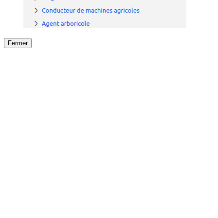
Fermer
Fermer
le détail de l'offre
/
Offre
sur
Offre précéden