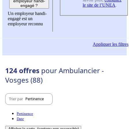
employeur handi-
le site de l’UNEA
.
engagé ?
Un employeur handi-
engagé est un
employeur reconnu
Appliquer
les filtres
124 offres
pour Ambulancier -
Vosges (88)
Trier par
Pertinence
Pertinence
Date
Afficher la carte
(contenu non-accessible)