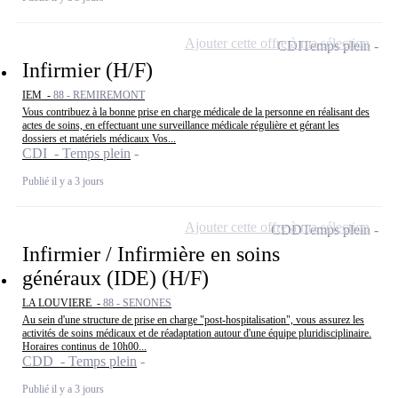
Ajouter cette offre à ma sélection
CDI
Temps plein
Infirmier (H/F)
IEM -
88 - REMIREMONT
Vous contribuez à la bonne prise en charge médicale de la personne en réalisant des
actes de soins, en effectuant une surveillance médicale régulière et gérant les
dossiers et matériels médicaux Vos...
CDI - Temps plein
Publié il y a 3 jours
Ajouter cette offre à ma sélection
CDD
Temps plein
Infirmier / Infirmière en soins
généraux (IDE) (H/F)
LA LOUVIERE -
88 - SENONES
Au sein d'une structure de prise en charge "post-hospitalisation", vous assurez les
activités de soins médicaux et de réadaptation autour d'une équipe pluridisciplinaire.
Horaires continus de 10h00...
CDD - Temps plein
Publié il y a 3 jours