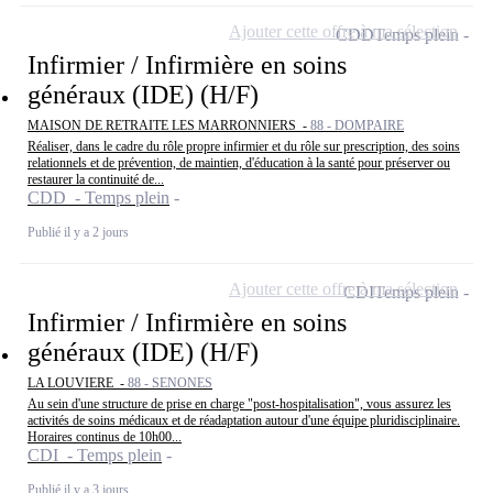
Ajouter cette offre à ma sélection
CDD
Temps plein
Infirmier / Infirmière en soins
généraux (IDE) (H/F)
MAISON DE RETRAITE LES MARRONNIERS -
88 - DOMPAIRE
Réaliser, dans le cadre du rôle propre infirmier et du rôle sur prescription, des soins
relationnels et de prévention, de maintien, d'éducation à la santé pour préserver ou
restaurer la continuité de...
CDD - Temps plein
Publié il y a 2 jours
Ajouter cette offre à ma sélection
CDI
Temps plein
Infirmier / Infirmière en soins
généraux (IDE) (H/F)
LA LOUVIERE -
88 - SENONES
Au sein d'une structure de prise en charge "post-hospitalisation", vous assurez les
activités de soins médicaux et de réadaptation autour d'une équipe pluridisciplinaire.
Horaires continus de 10h00...
CDI - Temps plein
Publié il y a 3 jours