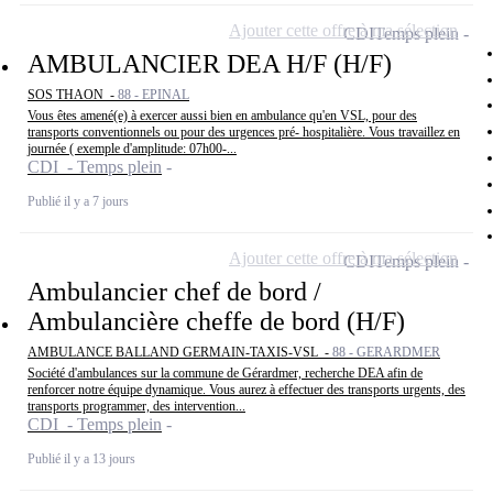
Ajouter cette offre à ma sélection
CDI
Temps plein
AMBULANCIER DEA H/F (H/F)
SOS THAON -
88 - EPINAL
Vous êtes amené(e) à exercer aussi bien en ambulance qu'en VSL, pour des
transports conventionnels ou pour des urgences pré- hospitalière. Vous travaillez en
journée ( exemple d'amplitude: 07h00-...
CDI - Temps plein
Publié il y a 7 jours
Ajouter cette offre à ma sélection
CDI
Temps plein
Ambulancier chef de bord /
Ambulancière cheffe de bord (H/F)
AMBULANCE BALLAND GERMAIN-TAXIS-VSL -
88 - GERARDMER
Société d'ambulances sur la commune de Gérardmer, recherche DEA afin de
renforcer notre équipe dynamique. Vous aurez à effectuer des transports urgents, des
transports programmer, des intervention...
CDI - Temps plein
Publié il y a 13 jours