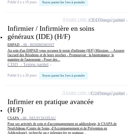
Publié il y a 19 jours
Soyez parmi les 1ers à postuler
Ajouter cette offre à ma sélection
CDD
Temps partiel
Infirmier / Infirmière en soins
généraux (IDE) (H/F)
EHPAD -
88 - REMIREMONT
Au sein d'un EHPAD vous occupez le poste d'infirmier (H/F) Missions : - Assurer
l'accueil des Résidents et de leurs proches - Promouvoir : la bientraitance, le
maintien de l'autonomie - Poser des...
CDD - Temps partiel
Publié il y a 20 jours
Soyez parmi les 1ers à postuler
Ajouter cette offre à ma sélection
CDI
Temps partiel
Infirmier en pratique avancée
(H/F)
CSAPA -
88 - NEUFCHATEAU
Pour ses activités de soin et d'accompagnement en addictologie, le CSAPA de
Neufchâteau (Centre de Soins, d'Accompagnement et de Prévention en
Addictologie), recherche un.e infirmier.ère en pratique...