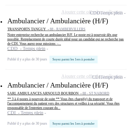
Ajouter cette offre à ma sélection
CDD
Temps plein
Ambulancier / Ambulancière (H/F)
TRANSPORTS TANGUY -
88 - RAMBERVILLERS
Notre entreprise recherche un ambulancier H/F. Le poste est à pourvoir dès que
possible. Remplacement de courte durée idéal pour un candidat qui ne recherche pas
de CDI. Vous aurez pour missions: -...
CDD - Temps plein
Publié il y a plus de 30 jours
Soyez parmi les 1ers à postuler
Ajouter cette offre à ma sélection
CDI
Temps plein
Ambulancier / Ambulancière (H/F)
SARL AMBULANCES ARNOULD BOURBON -
88 - ST NABORD
** 3 à 4 postes à pourvoir de suite ** Vous êtes chargé(e) du transport et de
l'accompagnement du patient vers des structures et veillez à sa sécurité. Vous êtes
responsable de l'entretien courant du...
CDI - Temps plein
Publié il y a plus de 30 jours
Soyez parmi les 1ers à postuler