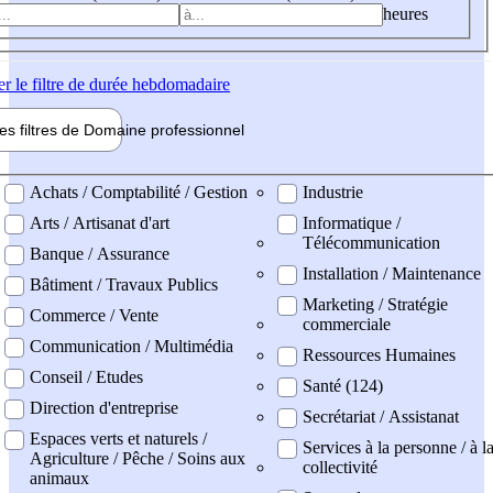
heures
er
le filtre de durée hebdomadaire
les filtres de
Domaine pro
fessionnel
ne professionel
Achats / Comptabilité / Gestion
Industrie
Arts / Artisanat d'art
Informatique /
Télécommunication
Banque / Assurance
Installation / Maintenance
Bâtiment / Travaux Publics
Marketing / Stratégie
Commerce / Vente
commerciale
Communication / Multimédia
Ressources Humaines
Conseil / Etudes
Santé (124)
Direction d'entreprise
Secrétariat / Assistanat
Espaces verts et naturels /
Services à la personne / à l
Agriculture / Pêche / Soins aux
collectivité
animaux