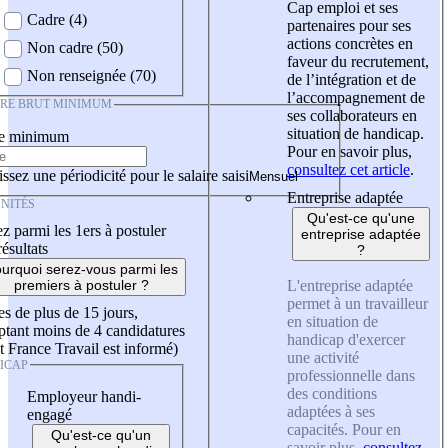
Cap emploi et ses
Cadre (4)
partenaires pour ses
actions concrètes en
Non cadre (50)
faveur du recrutement,
Non renseignée (70)
de l’intégration et de
l’accompagnement de
IRE BRUT MINIMUM
ses collaborateurs en
situation de handicap.
re minimum
Pour en savoir plus,
consultez cet article
.
ssez une périodicité pour le salaire saisi
Entreprise adaptée
NITÉS
Qu'est-ce qu'une
z parmi les 1ers à postuler
entreprise adaptée
résultats
?
urquoi serez-vous parmi les
L'entreprise adaptée
premiers à postuler ?
permet à un travailleur
es de plus de 15 jours,
en situation de
tant moins de 4 candidatures
handicap d'exercer
t France Travail est informé)
une activité
ICAP
professionnelle dans
des conditions
Employeur handi-
adaptées à ses
engagé
capacités. Pour en
Qu'est-ce qu'un
savoir plus,
consultez