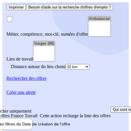
Imprimer
Besoin d'aide sur la recherche d'offres d'emploi ?
Métier, compétence, mot-clé, numéro d'offre
Lieu de travail
Distance autour du lieu choisi
Rechercher
des offres
Créer une alerte
Qui sont n
icher uniquement
 offres France Travail
Cette action recharge la liste des offres
les filtres de
Date de création
de l'offre