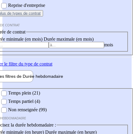
Reprise d'entreprise
plus
de types de contrat
 DE CONTRAT
ée de contrat
ée minimale (en mois)
Durée maximale (en mois)
mois
er
le filtre du type de contrat
les filtres de
Durée hebdo
madaire
 hebdomadaire
Temps plein (21)
Temps partiel (4)
Non renseignée (99)
 HEBDOMADAIRE
cisez la durée hebdomadaire :
ée minimale (en heure)
Durée maximale (en heure)