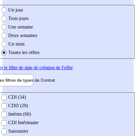
e création de l'offre
Un jour
Trois jours
Une semaine
Deux semaines
Un mois
Toutes les offres
er
le filtre de date de création de l'offre
les filtres de types de
Contrat
de contrat
CDI (34)
CDD (29)
Intérim (60)
CDI Intérimaire
Saisonnier