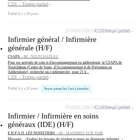
CDI - Temps partiel
Publié il y a 20 jours
Ajouter cette offre à ma sélection
CDI
Temps partiel
Infirmier général / Infirmière
générale (H/F)
CSAPA -
88 - NEUFCHATEAU
Pour ses activités de soin et d'accompagnement en addictologie, le CSAPA de
Neufchâteau (Centre de Soins, d'Accompagnement et de Prévention en
Addictologie), recherche un.e infirmier.ère, pour 21 h...
CDI - Temps partiel
Publié il y a 20 jours
Soyez parmi les 1ers à postuler
Ajouter cette offre à ma sélection
CDI
Temps partiel
Infirmier / Infirmière en soins
généraux (IDE) (H/F)
E.H.P.A.D. LES NOISETIERS -
88 - MANDRES SUR VAIR
Missions : - Evaluer les besoins du résident et poser un diagnostic infirmier ; -