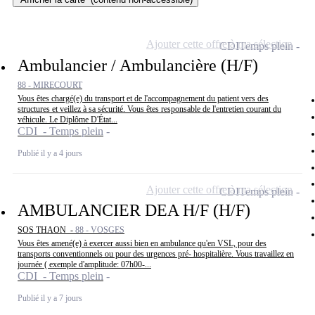
Ajouter cette offre à ma sélection
CDI
Temps plein
Ambulancier / Ambulancière (H/F)
88 - MIRECOURT
Vous êtes chargé(e) du transport et de l'accompagnement du patient vers des
structures et veillez à sa sécurité. Vous êtes responsable de l'entretien courant du
véhicule. Le Diplôme D'État...
CDI - Temps plein
Publié il y a 4 jours
Ajouter cette offre à ma sélection
CDI
Temps plein
AMBULANCIER DEA H/F (H/F)
SOS THAON -
88 - VOSGES
Vous êtes amené(e) à exercer aussi bien en ambulance qu'en VSL, pour des
transports conventionnels ou pour des urgences pré- hospitalière. Vous travaillez en
journée ( exemple d'amplitude: 07h00-...
CDI - Temps plein
Publié il y a 7 jours