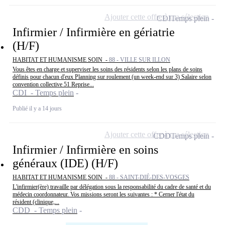
Ajouter cette offre à ma sélection
CDI
Temps plein
Infirmier / Infirmière en gériatrie
(H/F)
HABITAT ET HUMANISME SOIN -
88 - VILLE SUR ILLON
Vous êtes en charge et superviser les soins des résidents selon les plans de soins
définis pour chacun d'eux Planning sur roulement (un week-end sur 3) Salaire selon
convention collective 51 Reprise...
CDI - Temps plein
Publié il y a 14 jours
Ajouter cette offre à ma sélection
CDD
Temps plein
Infirmier / Infirmière en soins
généraux (IDE) (H/F)
HABITAT ET HUMANISME SOIN -
88 - SAINT-DIÉ-DES-VOSGES
L'infirmier(ère) travaille par délégation sous la responsabilité du cadre de santé et du
médecin coordonnateur. Vos missions seront les suivantes : * Cerner l'état du
résident (clinique,...
CDD - Temps plein