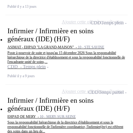
Publié il y a 13 jours
Ajouter cette offre à ma sélection
CDD
Temps plein
Infirmier / Infirmière en soins
généraux (IDE) (H/F)
ASIMAT - EHPAD "LA GRAND-MAISON" -
10 - STE SAVINE
Poste à pourvoir de suite et jusqu'au 15 décembre 2026 Sous la responsabilité
hiérarchique de la directrice d'établissement et sous la responsabilité fonctionnelle de
l'encadrante unité de soins,...
CDD - Temps plein
Publié il y a 9 jours
Ajouter cette offre à ma sélection
CDD
Temps partiel
Infirmier / Infirmière en soins
généraux (IDE) (H/F)
EHPAD DE MERY -
10 - MERY-SUR-SEINE
Sous la responsabilité hiérarchique de la directrice d'établissement et sous la
responsabilité fonctionnelle de l'infirmière coordinatrice, l'infirmier(ère) est référent
des soins dans un lieu de...