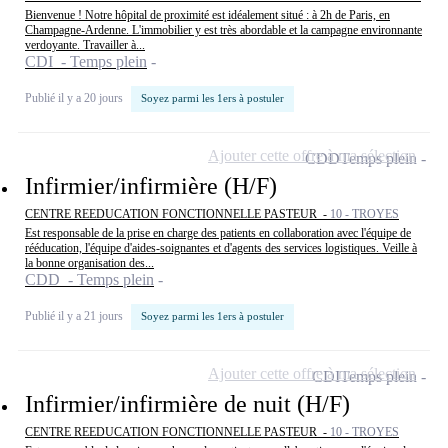
Bienvenue ! Notre hôpital de proximité est idéalement situé : à 2h de Paris, en
Champagne-Ardenne. L'immobilier y est très abordable et la campagne environnante
verdoyante. Travailler à...
CDI - Temps plein
Publié il y a 20 jours
Soyez parmi les 1ers à postuler
Ajouter cette offre à ma sélection
CDD
Temps plein
Infirmier/infirmière (H/F)
CENTRE REEDUCATION FONCTIONNELLE PASTEUR -
10 - TROYES
Est responsable de la prise en charge des patients en collaboration avec l'équipe de
rééducation, l'équipe d'aides-soignantes et d'agents des services logistiques. Veille à
la bonne organisation des...
CDD - Temps plein
Publié il y a 21 jours
Soyez parmi les 1ers à postuler
Ajouter cette offre à ma sélection
CDI
Temps plein
Infirmier/infirmière de nuit (H/F)
CENTRE REEDUCATION FONCTIONNELLE PASTEUR -
10 - TROYES