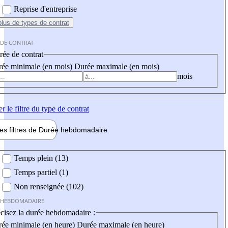
Reprise d'entreprise
plus
de types de contrat
 DE CONTRAT
ée de contrat
ée minimale (en mois)
Durée maximale (en mois)
mois
er
le filtre du type de contrat
les filtres de
Durée hebdo
madaire
 hebdomadaire
Temps plein (13)
Temps partiel (1)
Non renseignée (102)
 HEBDOMADAIRE
cisez la durée hebdomadaire :
ée minimale (en heure)
Durée maximale (en heure)