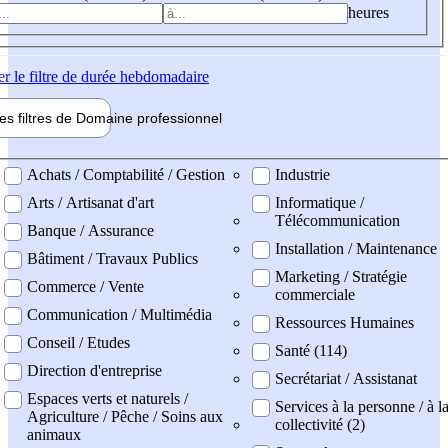
heures
er
le filtre de durée hebdomadaire
les filtres de
Domaine pro
fessionnel
ne professionel
Achats / Comptabilité / Gestion
Industrie
Arts / Artisanat d'art
Informatique /
Télécommunication
Banque / Assurance
Installation / Maintenance
Bâtiment / Travaux Publics
Marketing / Stratégie
Commerce / Vente
commerciale
Communication / Multimédia
Ressources Humaines
Conseil / Etudes
Santé (114)
Direction d'entreprise
Secrétariat / Assistanat
Espaces verts et naturels /
Services à la personne / à l
Agriculture / Pêche / Soins aux
collectivité (2)
animaux