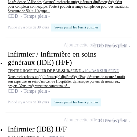
La résidence "Allée des platanes" recherche un(e) infirmier diplômer(iére) d'état
pour compléter sont équipe. Poste à pouvoir à temps complet ou pour des vacations.
Structure de 50 lit. L'équipe...
CDD - Temps plein
Publié il y a plus de 30 jours
Soyez parmi les 1ers à postuler
Ajouter cette offre à ma sélection
CDD
Temps plein
Infirmier / Infirmière en soins
généraux (IDE) (H/F)
CENTRE HOSPITALIER DE BAR-SUR-SEINE -
10 - BAR SUR SEINE
Nous recherchons un(e) Infirmier(e) diplômé(e) d'Etat, désireux de mettre à profit
son expertise au sein d'un Centre Hospitalier dynamique porteur de nombreux
projets. Vous intégrerez une communauté...
CDD - Temps plein
Publié il y a plus de 30 jours
Soyez parmi les 1ers à postuler
Ajouter cette offre à ma sélection
CDI
Temps plein
Infirmier (IDE) H/F