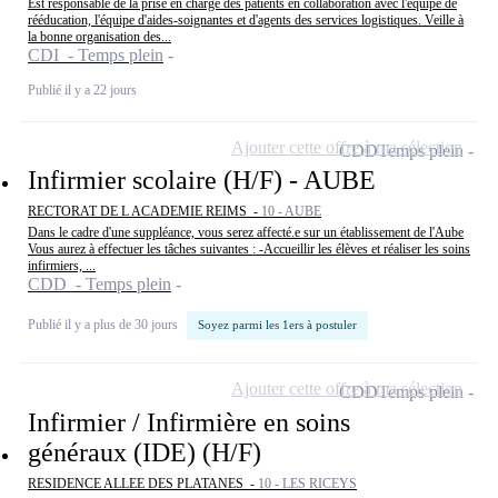
Est responsable de la prise en charge des patients en collaboration avec l'équipe de
rééducation, l'équipe d'aides-soignantes et d'agents des services logistiques. Veille à
la bonne organisation des...
CDI - Temps plein
Publié il y a 22 jours
Ajouter cette offre à ma sélection
CDD
Temps plein
Infirmier scolaire (H/F) - AUBE
RECTORAT DE L ACADEMIE REIMS -
10 - AUBE
Dans le cadre d'une suppléance, vous serez affecté.e sur un établissement de l'Aube
Vous aurez à effectuer les tâches suivantes : -Accueillir les élèves et réaliser les soins
infirmiers, ...
CDD - Temps plein
Publié il y a plus de 30 jours
Soyez parmi les 1ers à postuler
Ajouter cette offre à ma sélection
CDD
Temps plein
Infirmier / Infirmière en soins
généraux (IDE) (H/F)
RESIDENCE ALLEE DES PLATANES -
10 - LES RICEYS