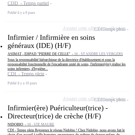
CDD - Temps partiel
Publié il y a 9 jours
Ajouter cette offre à ma sélection
CDI
Temps plein
Infirmier / Infirmière en soins
généraux (IDE) (H/F)
ASIMAT - EHPAD "PIERRE DE CELLE" -
10 - ST ANDRE LES VERGERS
Sous la responsabilité hiérarchique de la directrice d'établissement et sous la
responsabilité fonctionnelle de l'encadrante unité de soins, l'infirmier(ère) réalise les
soins infirmiers, d'hygiène...
CDI - Temps plein
Publié il y a 10 jours
Ajouter cette offre à ma sélection
CDI
Temps plein
Infirmier(ère) Puériculteur(trice) -
Directeur(trice) de crèche (H/F)
NIDOBIO -
10 - STE MAURE
CDI - Temps plein Rejoignez le réseau Nidobio ! Chez Nidobio, nous avons fait le
choix d'un accueil à taille humaine, respectueux du rythme de chaque enfant, de