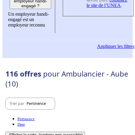
employeur handi-
le site de l’UNEA
.
engagé ?
Un employeur handi-
engagé est un
employeur reconnu
Appliquer
les filtres
116 offres
pour Ambulancier - Aube
(10)
Trier par
Pertinence
Pertinence
Date
Afficher la carte
(contenu non-accessible)