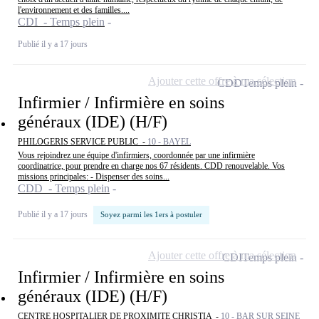
l'environnement et des familles....
CDI - Temps plein
Publié il y a 17 jours
Ajouter cette offre à ma sélection
CDD
Temps plein
Infirmier / Infirmière en soins
généraux (IDE) (H/F)
PHILOGERIS SERVICE PUBLIC -
10 - BAYEL
Vous rejoindrez une équipe d'infirmiers, coordonnée par une infirmière
coordinatrice, pour prendre en charge nos 67 résidents. CDD renouvelable. Vos
missions principales: - Dispenser des soins...
CDD - Temps plein
Publié il y a 17 jours
Soyez parmi les 1ers à postuler
Ajouter cette offre à ma sélection
CDI
Temps plein
Infirmier / Infirmière en soins
généraux (IDE) (H/F)
CENTRE HOSPITALIER DE PROXIMITE CHRISTIA -
10 - BAR SUR SEINE