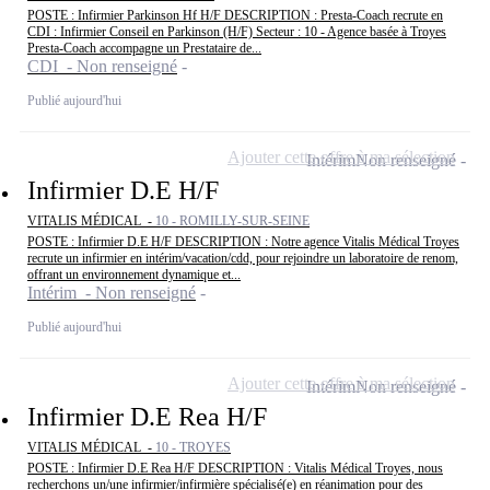
POSTE : Infirmier Parkinson Hf H/F DESCRIPTION : Presta-Coach recrute en
CDI : Infirmier Conseil en Parkinson (H/F) Secteur : 10 - Agence basée à Troyes
Presta-Coach accompagne un Prestataire de...
CDI - Non renseigné
Publié aujourd'hui
Ajouter cette offre à ma sélection
Intérim
Non renseigné
Infirmier D.E H/F
VITALIS MÉDICAL -
10 - ROMILLY-SUR-SEINE
POSTE : Infirmier D.E H/F DESCRIPTION : Notre agence Vitalis Médical Troyes
recrute un infirmier en intérim/vacation/cdd, pour rejoindre un laboratoire de renom,
offrant un environnement dynamique et...
Intérim - Non renseigné
Publié aujourd'hui
Ajouter cette offre à ma sélection
Intérim
Non renseigné
Infirmier D.E Rea H/F
VITALIS MÉDICAL -
10 - TROYES
POSTE : Infirmier D.E Rea H/F DESCRIPTION : Vitalis Médical Troyes, nous
recherchons un/une infirmier/infirmière spécialisé(e) en réanimation pour des