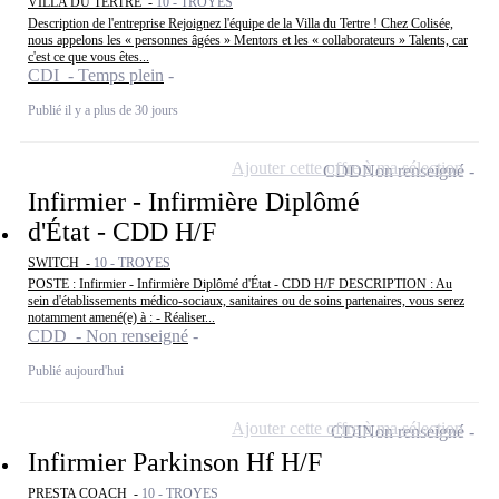
VILLA DU TERTRE -
10 - TROYES
Description de l'entreprise Rejoignez l'équipe de la Villa du Tertre ! Chez Colisée,
nous appelons les « personnes âgées » Mentors et les « collaborateurs » Talents, car
c'est ce que vous êtes...
CDI - Temps plein
Publié il y a plus de 30 jours
Ajouter cette offre à ma sélection
CDD
Non renseigné
Infirmier - Infirmière Diplômé
d'État - CDD H/F
SWITCH -
10 - TROYES
POSTE : Infirmier - Infirmière Diplômé d'État - CDD H/F DESCRIPTION : Au
sein d'établissements médico-sociaux, sanitaires ou de soins partenaires, vous serez
notamment amené(e) à : - Réaliser...
CDD - Non renseigné
Publié aujourd'hui
Ajouter cette offre à ma sélection
CDI
Non renseigné
Infirmier Parkinson Hf H/F
PRESTA COACH -
10 - TROYES