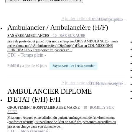
Ajouter cette offre à ma sélection
CDI
Temps plein
Ambulancier / Ambulancière (H/F)
SAS ARES AMBULANCES -
10 - BAR SUR AUBE
prise de poste début juillet Pour notre entreprise ARES AMBULANCES . nous
recherchons un(e) Ambulancier(ère) Diplômé(e) d'État en CDI. MISSIONS
PRINCIPALES - Transporter les patients en...
CDI - Temps plein
Publié il y a plus de 30 jours
Soyez parmi les 1ers à postuler
Ajouter cette offre à ma sélection
CDI
Non renseigné
AMBULANCIER DIPLOME
D'ETAT (F/H) F/H
GROUPEMENT HOSPITALIER AUBE MARNE -
10 - ROMILLY-SUR-
SEINE
Missions : Accueil et installation du patient, aménagement de l'environnement
(confort et sécurité), surveillance de l'état de santé des personnes accueillies ou
prises en charge dans son domaine de...
CDI - Non renseigné