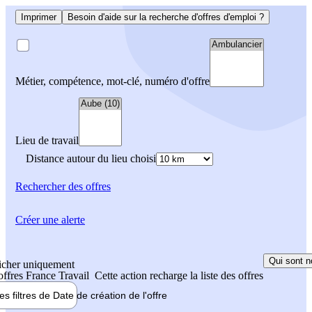
Imprimer
Besoin d'aide sur la recherche d'offres d'emploi ?
Métier, compétence, mot-clé, numéro d'offre
Lieu de travail
Distance autour du lieu choisi
Rechercher
des offres
Créer une alerte
Qui sont n
icher uniquement
 offres France Travail
Cette action recharge la liste des offres
les filtres de
Date de création
de l'offre