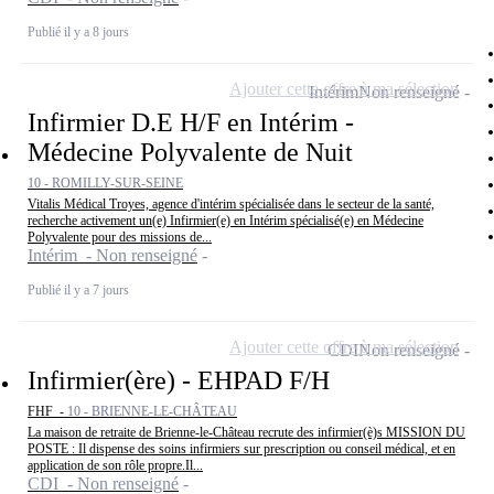
Publié il y a 8 jours
Ajouter cette offre à ma sélection
Intérim
Non renseigné
Infirmier D.E H/F en Intérim -
Médecine Polyvalente de Nuit
10 - ROMILLY-SUR-SEINE
Vitalis Médical Troyes, agence d'intérim spécialisée dans le secteur de la santé,
recherche activement un(e) Infirmier(e) en Intérim spécialisé(e) en Médecine
Polyvalente pour des missions de...
Intérim - Non renseigné
Publié il y a 7 jours
Ajouter cette offre à ma sélection
CDI
Non renseigné
Infirmier(ère) - EHPAD F/H
FHF -
10 - BRIENNE-LE-CHÂTEAU
La maison de retraite de Brienne-le-Château recrute des infirmier(è)s MISSION DU
POSTE : Il dispense des soins infirmiers sur prescription ou conseil médical, et en
application de son rôle propre.Il...
CDI - Non renseigné