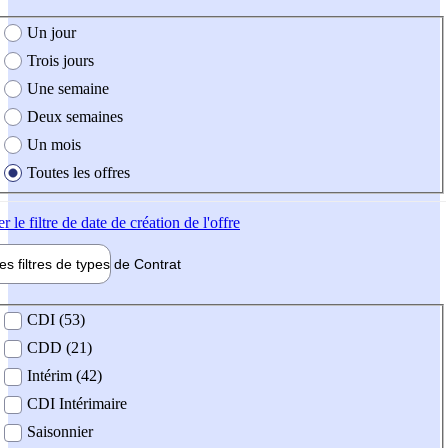
e création de l'offre
Un jour
Trois jours
Une semaine
Deux semaines
Un mois
Toutes les offres
er
le filtre de date de création de l'offre
les filtres de types de
Contrat
de contrat
CDI (53)
CDD (21)
Intérim (42)
CDI Intérimaire
Saisonnier