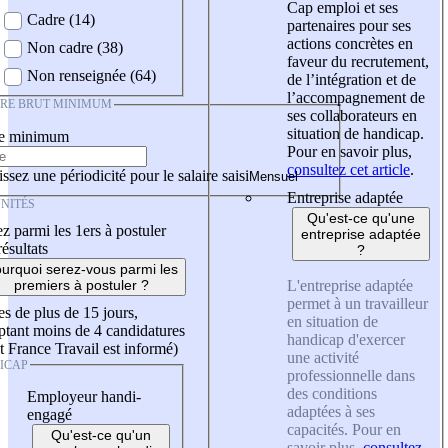
Cap emploi et ses
Cadre (14)
partenaires pour ses
actions concrètes en
Non cadre (38)
faveur du recrutement,
Non renseignée (64)
de l’intégration et de
l’accompagnement de
IRE BRUT MINIMUM
ses collaborateurs en
situation de handicap.
re minimum
Pour en savoir plus,
consultez cet article
.
ssez une périodicité pour le salaire saisi
Entreprise adaptée
NITÉS
Qu'est-ce qu'une
z parmi les 1ers à postuler
entreprise adaptée
résultats
?
urquoi serez-vous parmi les
L'entreprise adaptée
premiers à postuler ?
permet à un travailleur
es de plus de 15 jours,
en situation de
tant moins de 4 candidatures
handicap d'exercer
t France Travail est informé)
une activité
ICAP
professionnelle dans
des conditions
Employeur handi-
adaptées à ses
engagé
capacités. Pour en
Qu'est-ce qu'un
savoir plus,
consultez