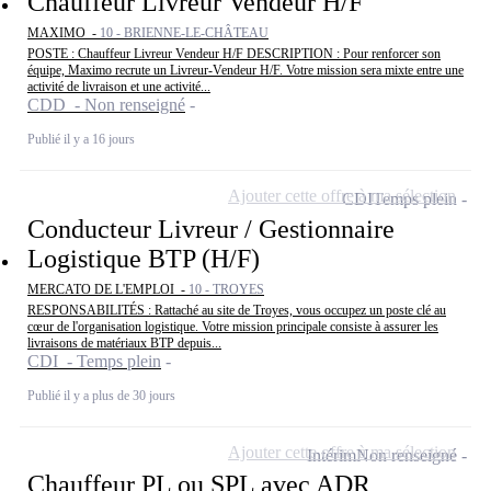
Chauffeur Livreur Vendeur H/F
MAXIMO -
10 - BRIENNE-LE-CHÂTEAU
POSTE : Chauffeur Livreur Vendeur H/F DESCRIPTION : Pour renforcer son
équipe, Maximo recrute un Livreur-Vendeur H/F. Votre mission sera mixte entre une
activité de livraison et une activité...
CDD - Non renseigné
Publié il y a 16 jours
Ajouter cette offre à ma sélection
CDI
Temps plein
Conducteur Livreur / Gestionnaire
Logistique BTP (H/F)
MERCATO DE L'EMPLOI -
10 - TROYES
RESPONSABILITÉS : Rattaché au site de Troyes, vous occupez un poste clé au
cœur de l'organisation logistique. Votre mission principale consiste à assurer les
livraisons de matériaux BTP depuis...
CDI - Temps plein
Publié il y a plus de 30 jours
Ajouter cette offre à ma sélection
Intérim
Non renseigné
Chauffeur PL ou SPL avec ADR