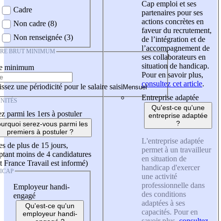
Cap emploi et ses
Cadre
partenaires pour ses
actions concrètes en
Non cadre (8)
faveur du recrutement,
Non renseignée (3)
de l’intégration et de
l’accompagnement de
IRE BRUT MINIMUM
ses collaborateurs en
situation de handicap.
re minimum
Pour en savoir plus,
consultez cet article
.
ssez une périodicité pour le salaire saisi
Entreprise adaptée
NITÉS
Qu'est-ce qu'une
z parmi les 1ers à postuler
entreprise adaptée
?
urquoi serez-vous parmi les
premiers à postuler ?
L'entreprise adaptée
es de plus de 15 jours,
permet à un travailleur
tant moins de 4 candidatures
en situation de
t France Travail est informé)
handicap d'exercer
ICAP
une activité
professionnelle dans
Employeur handi-
des conditions
engagé
adaptées à ses
Qu'est-ce qu'un
capacités. Pour en
employeur handi-
savoir plus,
consultez