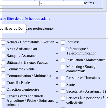
heures
er
le filtre de durée hebdomadaire
les filtres de
Domaine pro
fessionnel
ne professionel
Achats / Comptabilité / Gestion
Industrie
Arts / Artisanat d'art
Informatique /
Télécommunication
Banque / Assurance
Installation / Maintenance
Bâtiment / Travaux Publics
Marketing / Stratégie
Commerce / Vente
commerciale
Communication / Multimédia
Ressources Humaines
Conseil / Etudes
Santé
Direction d'entreprise
Secrétariat / Assistanat (1)
Espaces verts et naturels /
Services à la personne / à l
Agriculture / Pêche / Soins aux
collectivité
animaux