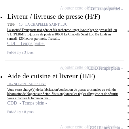
Ajouter cette offre à ma sélection
CDI
Temps partiel
Livreur / livreuse de presse (H/F)
TTPF -
10 - LA CHAPELLE-SAINT-LUC
La société Transports taxi père et fils recherche un(e) livreur(se) de presse h/f, en
VL (PERMIS B), prise de poste à 10600 La Chapelle Saint Luc Du lundi au
samedi. 120 heures par mois. Travail...
CDI - Temps partiel
Publié il y a 3 jours
Ajouter cette offre à ma sélection
CDD
Temps plein
Aide de cuisine et livreur (H/F)
10 - NOGENT SUR SEINE
Vous serez chargé(e) de la fabrication/confection de pizzas artisanales au sein du
laboratoire de Nogent sur Seine. Vous appliquez les règles d'hygiène et de sécurité
Vous effectuez la livraison des...
CDD - Temps plein
Publié il y a 8 jours
Ajouter cette offre à ma sélection
CDI
Temps plein