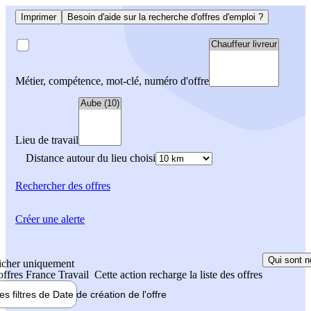
Imprimer
Besoin d'aide sur la recherche d'offres d'emploi ?
Métier, compétence, mot-clé, numéro d'offre
Lieu de travail
Distance autour du lieu choisi
Rechercher
des offres
Créer une alerte
Qui sont n
icher uniquement
 offres France Travail
Cette action recharge la liste des offres
les filtres de
Date de création
de l'offre