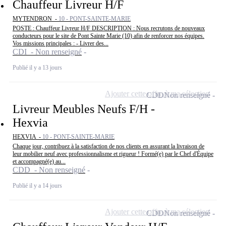
Chauffeur Livreur H/F
MYTENDRON -
10 - PONT-SAINTE-MARIE
POSTE : Chauffeur Livreur H/F DESCRIPTION : Nous recrutons de nouveaux
conducteurs pour le site de Pont Sainte Marie (10) afin de renforcer nos équipes.
Vos missions principales : - Livrer des...
CDI - Non renseigné
Publié il y a 13 jours
Ajouter cette offre à ma sélection
CDD
Non renseigné
Livreur Meubles Neufs F/H -
Hexvia
HEXVIA -
10 - PONT-SAINTE-MARIE
Chaque jour, contribuez à la satisfaction de nos clients en assurant la livraison de
leur mobilier neuf avec professionnalisme et rigueur ! Formé(e) par le Chef d'Équipe
et accompagné(e) au...
CDD - Non renseigné
Publié il y a 14 jours
Ajouter cette offre à ma sélection
CDD
Non renseigné