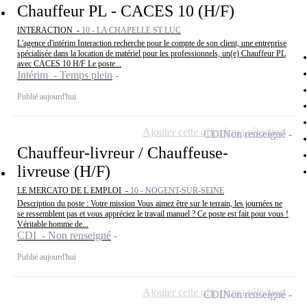
Chauffeur PL - CACES 10 (H/F)
INTERACTION -
10 - LA CHAPELLE ST LUC
L'agence d'intérim Interaction recherche pour le compte de son client, une entreprise
spécialisée dans la location de matériel pour les professionnels, un(e) Chauffeur PL
avec CACES 10 H/F Le poste...
Intérim - Temps plein
Publié aujourd'hui
Ajouter cette offre à ma sélection
CDI
Non renseigné
Chauffeur-livreur / Chauffeuse-
livreuse (H/F)
LE MERCATO DE L EMPLOI -
10 - NOGENT-SUR-SEINE
Description du poste : Votre mission Vous aimez être sur le terrain, les journées ne
se ressemblent pas et vous appréciez le travail manuel ? Ce poste est fait pour vous !
Véritable homme de...
CDI - Non renseigné
Publié aujourd'hui
Ajouter cette offre à ma sélection
CDI
Non renseigné