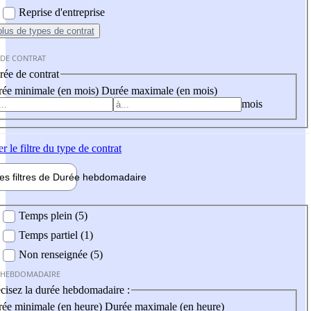
Reprise d'entreprise
plus
de types de contrat
 DE CONTRAT
ée de contrat
ée minimale (en mois)
Durée maximale (en mois)
mois
er
le filtre du type de contrat
les filtres de
Durée hebdo
madaire
 hebdomadaire
Temps plein (5)
Temps partiel (1)
Non renseignée (5)
 HEBDOMADAIRE
cisez la durée hebdomadaire :
ée minimale (en heure)
Durée maximale (en heure)