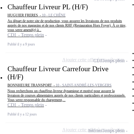
Chauffeur Livreur PL (H/F)
HUGUIER FRERES -
10 - LE CHÊNE
Au départ de notre site de production, vous assurez les livraisons de nos produits
auprès de nos magasins et de nos clients RHF (Restauration Hors Foyer). À ce titre,
vous serez amené(e) à...
CDI - Temps plein
Publié il y a 9 jours
Ajouter cette offre à ma sélection
CDI
Temps plein
Chauffeur Livreur Carrefour Drive
(H/F)
BONNHEURE TRANSPORT -
10 - SAINT-ANDRÉ-LES-VERGERS
Nous recherchons un chauffeur-livreur dynamique et motivé pour assurer la
livraison de courses alimentaires auprès de nos clients particuliers et professionnels.
Vous serez responsable du chargement,...
CDI - Temps plein
Publié il y a 12 jours
Ajouter cette offre à ma sélection
Intérim
Temps plein