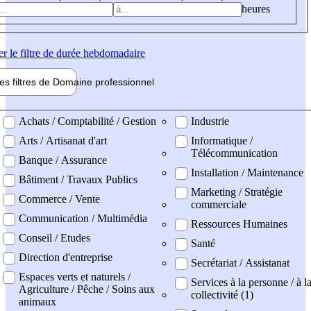
heures
er
le filtre de durée hebdomadaire
les filtres de
Domaine pro
fessionnel
ne professionel
Achats / Comptabilité / Gestion
Industrie
Arts / Artisanat d'art
Informatique /
Télécommunication
Banque / Assurance
Installation / Maintenance
Bâtiment / Travaux Publics
Marketing / Stratégie
Commerce / Vente
commerciale
Communication / Multimédia
Ressources Humaines
Conseil / Etudes
Santé
Direction d'entreprise
Secrétariat / Assistanat
Espaces verts et naturels /
Services à la personne / à l
Agriculture / Pêche / Soins aux
collectivité (1)
animaux