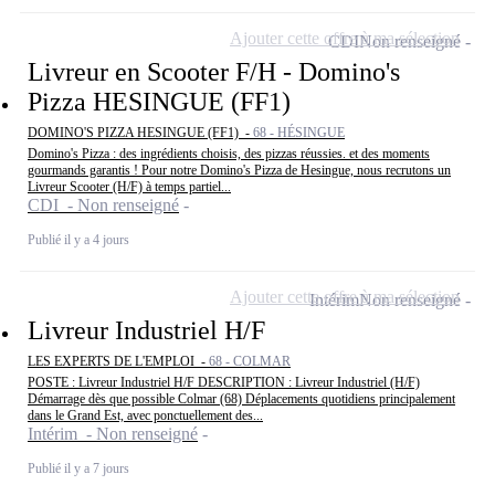
Ajouter cette offre à ma sélection
CDI
Non renseigné
Livreur en Scooter F/H - Domino's
Pizza HESINGUE (FF1)
DOMINO'S PIZZA HESINGUE (FF1) -
68 - HÉSINGUE
Domino's Pizza : des ingrédients choisis, des pizzas réussies. et des moments
gourmands garantis ! Pour notre Domino's Pizza de Hesingue, nous recrutons un
Livreur Scooter (H/F) à temps partiel...
CDI - Non renseigné
Publié il y a 4 jours
Ajouter cette offre à ma sélection
Intérim
Non renseigné
Livreur Industriel H/F
LES EXPERTS DE L'EMPLOI -
68 - COLMAR
POSTE : Livreur Industriel H/F DESCRIPTION : Livreur Industriel (H/F)
Démarrage dès que possible Colmar (68) Déplacements quotidiens principalement
dans le Grand Est, avec ponctuellement des...
Intérim - Non renseigné
Publié il y a 7 jours