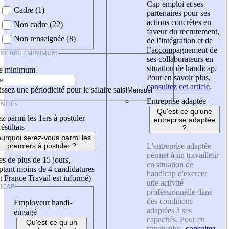
Cap emploi et ses
Cadre (1)
partenaires pour ses
actions concrètes en
Non cadre (22)
faveur du recrutement,
Non renseignée (8)
de l’intégration et de
l’accompagnement de
IRE BRUT MINIMUM
ses collaborateurs en
situation de handicap.
re minimum
Pour en savoir plus,
consultez cet article
.
ssez une périodicité pour le salaire saisi
Entreprise adaptée
NITÉS
Qu'est-ce qu'une
z parmi les 1ers à postuler
entreprise adaptée
résultats
?
urquoi serez-vous parmi les
L'entreprise adaptée
premiers à postuler ?
permet à un travailleur
es de plus de 15 jours,
en situation de
tant moins de 4 candidatures
handicap d'exercer
t France Travail est informé)
une activité
ICAP
professionnelle dans
des conditions
Employeur handi-
adaptées à ses
engagé
capacités. Pour en
Qu'est-ce qu'un
savoir plus,
consultez