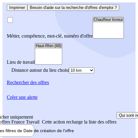
Imprimer
Besoin d'aide sur la recherche d'offres d'emploi ?
Métier, compétence, mot-clé, numéro d'offre
Lieu de travail
Distance autour du lieu choisi
Rechercher
des offres
Créer une alerte
Qui sont n
icher uniquement
 offres France Travail
Cette action recharge la liste des offres
les filtres de
Date de création
de l'offre