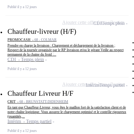
Publié il y a 12 jours
Ajouter cette offre à ma sélection
CDI
Temps plein
Chauffeur-livreur (H/F)
PROMOCASH -
68 - COLMAR
Prendre en charge la livraison : Chargement et déchargement de la livraison ;
Respect de la tournée organisée par le RP livraison et/ou le gérant Veille au respect
permanent de la chaine du froid :...
CDI - Temps plein
Publié il y a 12 jours
Ajouter cette offre à ma sélection
Intérim
Temps partiel
Chauffeur Livreur H/F
CRIT -
68 - BRUNSTATT-DIDENHEIM
En tant que Chauffeur-Livreur, vous êtes le maillon fort de la satisfaction client et de
notre chaîne logistique. Vous assurez le chargement optimisé et le contrôle rigoureux
(quantités,...
Intérim - Temps partiel
Publié il y a 12 jours