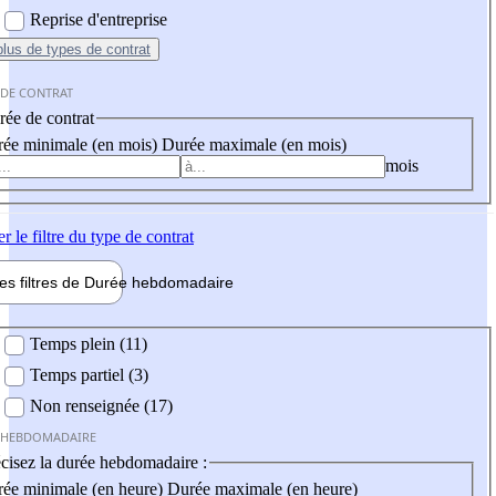
Reprise d'entreprise
plus
de types de contrat
 DE CONTRAT
ée de contrat
ée minimale (en mois)
Durée maximale (en mois)
mois
er
le filtre du type de contrat
les filtres de
Durée hebdo
madaire
 hebdomadaire
Temps plein (11)
Temps partiel (3)
Non renseignée (17)
 HEBDOMADAIRE
cisez la durée hebdomadaire :
ée minimale (en heure)
Durée maximale (en heure)