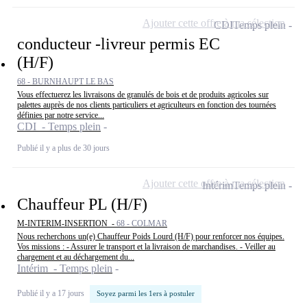
Ajouter cette offre à ma sélection
CDI
Temps plein
conducteur -livreur permis EC
(H/F)
68 - BURNHAUPT LE BAS
Vous effectuerez les livraisons de granulés de bois et de produits agricoles sur
palettes auprès de nos clients particuliers et agriculteurs en fonction des tournées
définies par notre service...
CDI - Temps plein
Publié il y a plus de 30 jours
Ajouter cette offre à ma sélection
Intérim
Temps plein
Chauffeur PL (H/F)
M-INTERIM-INSERTION -
68 - COLMAR
Nous recherchons un(e) Chauffeur Poids Lourd (H/F) pour renforcer nos équipes.
Vos missions : - Assurer le transport et la livraison de marchandises. - Veiller au
chargement et au déchargement du...
Intérim - Temps plein
Publié il y a 17 jours
Soyez parmi les 1ers à postuler