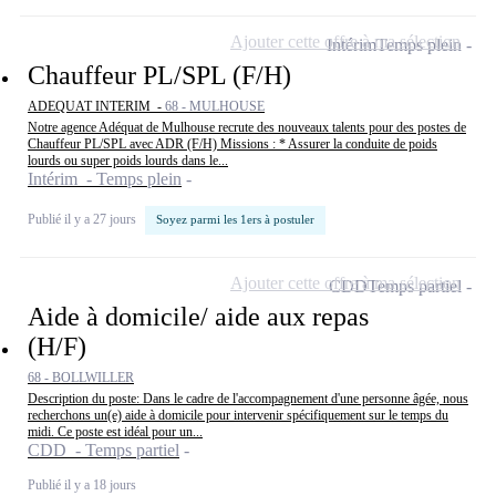
Ajouter cette offre à ma sélection
Intérim
Temps plein
Chauffeur PL/SPL (F/H)
ADEQUAT INTERIM -
68 - MULHOUSE
Notre agence Adéquat de Mulhouse recrute des nouveaux talents pour des postes de
Chauffeur PL/SPL avec ADR (F/H) Missions : * Assurer la conduite de poids
lourds ou super poids lourds dans le...
Intérim - Temps plein
Publié il y a 27 jours
Soyez parmi les 1ers à postuler
Ajouter cette offre à ma sélection
CDD
Temps partiel
Aide à domicile/ aide aux repas
(H/F)
68 - BOLLWILLER
Description du poste: Dans le cadre de l'accompagnement d'une personne âgée, nous
recherchons un(e) aide à domicile pour intervenir spécifiquement sur le temps du
midi. Ce poste est idéal pour un...
CDD - Temps partiel
Publié il y a 18 jours