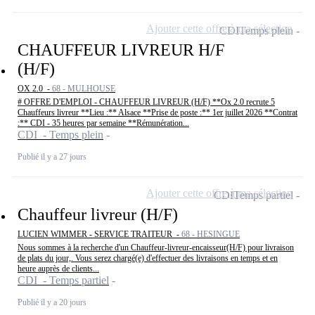
Ajouter cette offre à ma sélection
CDI
Temps plein
CHAUFFEUR LIVREUR H/F
(H/F)
OX 2.0 -
68 - MULHOUSE
# OFFRE D'EMPLOI - CHAUFFEUR LIVREUR (H/F) **Ox 2.0 recrute 5
Chauffeurs livreur **Lieu :** Alsace **Prise de poste :** 1er juillet 2026 **Contrat
:** CDI - 35 heures par semaine **Rémunération...
CDI - Temps plein
Publié il y a 27 jours
Ajouter cette offre à ma sélection
CDI
Temps partiel
Chauffeur livreur (H/F)
LUCIEN WIMMER - SERVICE TRAITEUR -
68 - HESINGUE
Nous sommes à la recherche d'un Chauffeur-livreur-encaisseur(H/F) pour livraison
de plats du jour,. Vous serez chargé(e) d'effectuer des livraisons en temps et en
heure auprès de clients...
CDI - Temps partiel
Publié il y a 20 jours