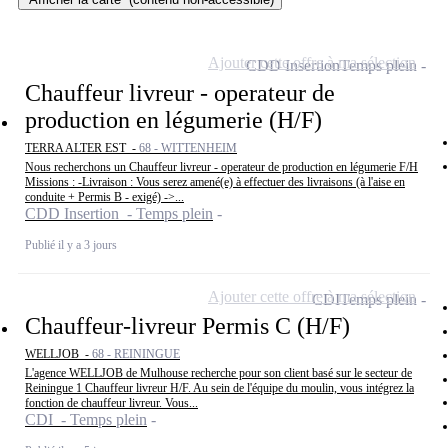
Ajouter cette offre à ma sélection
CDD Insertion
Temps plein
Chauffeur livreur - operateur de
production en légumerie (H/F)
TERRA ALTER EST -
68 - WITTENHEIM
Nous recherchons un Chauffeur livreur - operateur de production en légumerie F/H
Missions : -Livraison : Vous serez amené(e) à effectuer des livraisons (à l'aise en
conduite + Permis B - exigé) ->...
CDD Insertion - Temps plein
Publié il y a 3 jours
Ajouter cette offre à ma sélection
CDI
Temps plein
Chauffeur-livreur Permis C (H/F)
WELLJOB -
68 - REININGUE
L'agence WELLJOB de Mulhouse recherche pour son client basé sur le secteur de
Reiningue 1 Chauffeur livreur H/F. Au sein de l'équipe du moulin, vous intégrez la
fonction de chauffeur livreur. Vous...
CDI - Temps plein