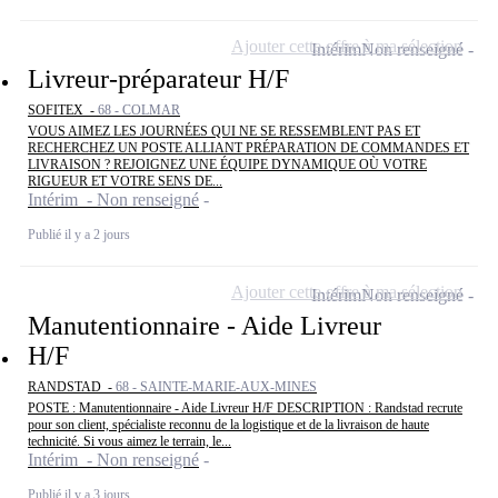
Ajouter cette offre à ma sélection
Intérim
Non renseigné
Livreur-préparateur H/F
SOFITEX -
68 - COLMAR
VOUS AIMEZ LES JOURNÉES QUI NE SE RESSEMBLENT PAS ET
RECHERCHEZ UN POSTE ALLIANT PRÉPARATION DE COMMANDES ET
LIVRAISON ? REJOIGNEZ UNE ÉQUIPE DYNAMIQUE OÙ VOTRE
RIGUEUR ET VOTRE SENS DE...
Intérim - Non renseigné
Publié il y a 2 jours
Ajouter cette offre à ma sélection
Intérim
Non renseigné
Manutentionnaire - Aide Livreur
H/F
RANDSTAD -
68 - SAINTE-MARIE-AUX-MINES
POSTE : Manutentionnaire - Aide Livreur H/F DESCRIPTION : Randstad recrute
pour son client, spécialiste reconnu de la logistique et de la livraison de haute
technicité. Si vous aimez le terrain, le...
Intérim - Non renseigné
Publié il y a 3 jours