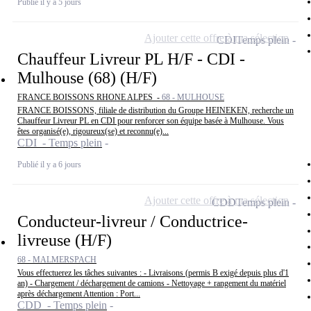
Publié il y a 5 jours
Ajouter cette offre à ma sélection
CDI
Temps plein
Chauffeur Livreur PL H/F - CDI -
Mulhouse (68) (H/F)
FRANCE BOISSONS RHONE ALPES -
68 - MULHOUSE
FRANCE BOISSONS, filiale de distribution du Groupe HEINEKEN, recherche un
Chauffeur Livreur PL en CDI pour renforcer son équipe basée à Mulhouse. Vous
êtes organisé(e), rigoureux(se) et reconnu(e)...
CDI - Temps plein
Publié il y a 6 jours
Ajouter cette offre à ma sélection
CDD
Temps plein
Conducteur-livreur / Conductrice-
livreuse (H/F)
68 - MALMERSPACH
Vous effectuerez les tâches suivantes : - Livraisons (permis B exigé depuis plus d'1
an) - Chargement / déchargement de camions - Nettoyage + rangement du matériel
après déchargement Attention : Port...
CDD - Temps plein