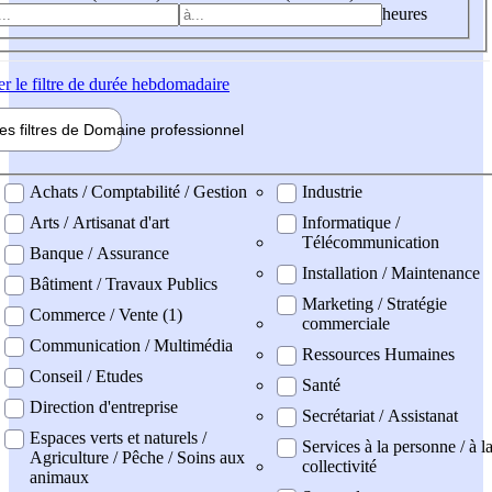
heures
er
le filtre de durée hebdomadaire
les filtres de
Domaine pro
fessionnel
ne professionel
Achats / Comptabilité / Gestion
Industrie
Arts / Artisanat d'art
Informatique /
Télécommunication
Banque / Assurance
Installation / Maintenance
Bâtiment / Travaux Publics
Marketing / Stratégie
Commerce / Vente (1)
commerciale
Communication / Multimédia
Ressources Humaines
Conseil / Etudes
Santé
Direction d'entreprise
Secrétariat / Assistanat
Espaces verts et naturels /
Services à la personne / à l
Agriculture / Pêche / Soins aux
collectivité
animaux