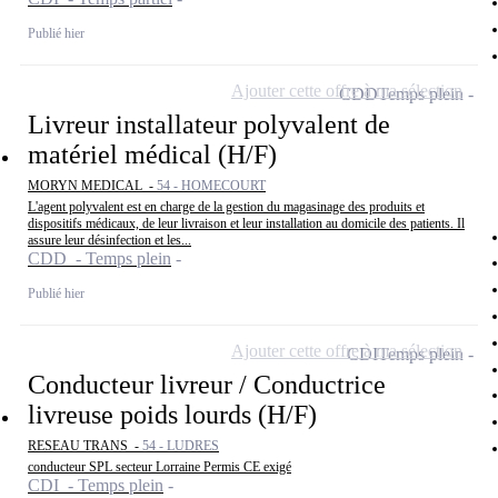
Publié hier
Ajouter cette offre à ma sélection
CDD
Temps plein
Livreur installateur polyvalent de
matériel médical (H/F)
MORYN MEDICAL -
54 - HOMECOURT
L'agent polyvalent est en charge de la gestion du magasinage des produits et
dispositifs médicaux, de leur livraison et leur installation au domicile des patients. Il
assure leur désinfection et les...
CDD - Temps plein
Publié hier
Ajouter cette offre à ma sélection
CDI
Temps plein
Conducteur livreur / Conductrice
livreuse poids lourds (H/F)
RESEAU TRANS -
54 - LUDRES
conducteur SPL secteur Lorraine Permis CE exigé
CDI - Temps plein