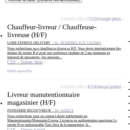
Ajouter cette offre à ma sélection
CDI
Temps plein
Chauffeur-livreur / Chauffeuse-
livreuse (H/F)
LORR EXPRESS DELIVERY -
54 - ROSIERES AUX SALINES
Nous recherchons un.e chauffeur.se-livreur.se H/F. Vous devez impérativement être
titulaire du permis B et avoir une expérience similaire de 2 ans minimum en
transport de messagerie. Vos missions...
CDI - Temps plein
Publié aujourd'hui
Ajouter cette offre à ma sélection
CDI
Temps partiel
Livreur manutentionnaire
magasinier (H/F)
PATISSERIE RECOUVREUR -
54 - NANCY
Nous recherchons pour un contrat à durée indéterminée un
Manutentionnaire/Magasinier/Livreur. Livraison en agglomération nancéenne Le
permis B est indispensable Vous ferez de la manutention, le...
CDI - Temps partiel