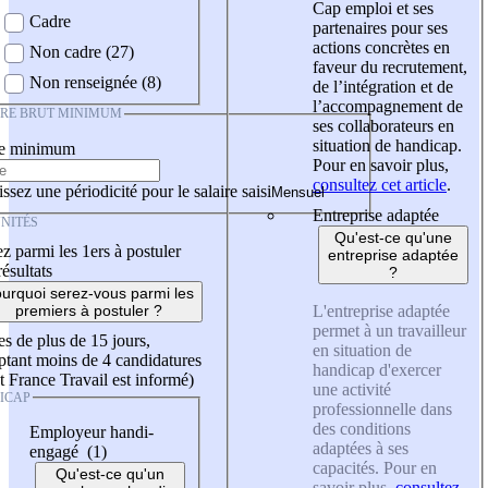
Cap emploi et ses
Cadre
partenaires pour ses
actions concrètes en
Non cadre (27)
faveur du recrutement,
Non renseignée (8)
de l’intégration et de
l’accompagnement de
IRE BRUT MINIMUM
ses collaborateurs en
situation de handicap.
re minimum
Pour en savoir plus,
consultez cet article
.
ssez une périodicité pour le salaire saisi
Entreprise adaptée
NITÉS
Qu'est-ce qu'une
z parmi les 1ers à postuler
entreprise adaptée
résultats
?
urquoi serez-vous parmi les
L'entreprise adaptée
premiers à postuler ?
permet à un travailleur
es de plus de 15 jours,
en situation de
tant moins de 4 candidatures
handicap d'exercer
t France Travail est informé)
une activité
ICAP
professionnelle dans
des conditions
Employeur handi-
adaptées à ses
engagé (1)
capacités. Pour en
Qu'est-ce qu'un
savoir plus,
consultez