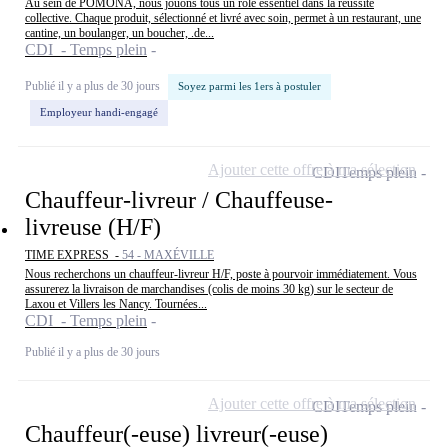
Au sein de POMONA, nous jouons tous un rôle essentiel dans la réussite
collective. Chaque produit, sélectionné et livré avec soin, permet à un restaurant, une
cantine, un boulanger, un boucher, .de...
CDI - Temps plein
Publié il y a plus de 30 jours
Soyez parmi les 1ers à postuler
Employeur handi-engagé
Ajouter cette offre à ma sélection
CDI
Temps plein
Chauffeur-livreur / Chauffeuse-
livreuse (H/F)
TIME EXPRESS -
54 - MAXÉVILLE
Nous recherchons un chauffeur-livreur H/F, poste à pourvoir immédiatement. Vous
assurerez la livraison de marchandises (colis de moins 30 kg) sur le secteur de
Laxou et Villers les Nancy. Tournées...
CDI - Temps plein
Publié il y a plus de 30 jours
Ajouter cette offre à ma sélection
CDI
Temps plein
Chauffeur(-euse) livreur(-euse)