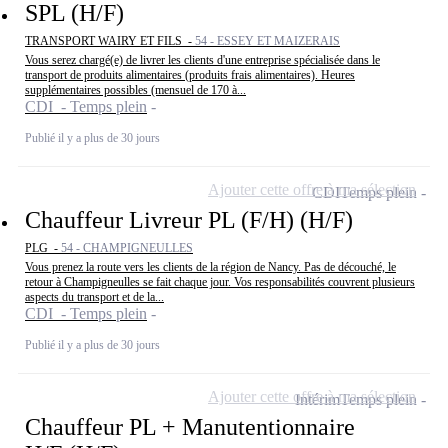
SPL (H/F)
TRANSPORT WAIRY ET FILS -
54 - ESSEY ET MAIZERAIS
Vous serez chargé(e) de livrer les clients d'une entreprise spécialisée dans le
transport de produits alimentaires (produits frais alimentaires). Heures
supplémentaires possibles (mensuel de 170 à...
CDI - Temps plein
Publié il y a plus de 30 jours
Ajouter cette offre à ma sélection
CDI
Temps plein
Chauffeur Livreur PL (F/H) (H/F)
PLG -
54 - CHAMPIGNEULLES
Vous prenez la route vers les clients de la région de Nancy. Pas de découché, le
retour à Champigneulles se fait chaque jour. Vos responsabilités couvrent plusieurs
aspects du transport et de la...
CDI - Temps plein
Publié il y a plus de 30 jours
Ajouter cette offre à ma sélection
Intérim
Temps plein
Chauffeur PL + Manutentionnaire