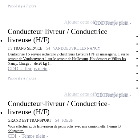
Publié il y a 7 jours
Ajouter cette offre à ma sélection
CDD
Temps plein
Conducteur-livreur / Conductrice-
livreuse (H/F)
T.S TRANS-SERVICE -
54 - VANDOEUVRE LES NANCY
L'entreprise TS service recherche 2 chauffeurs Livreurs H/F en messagerie. 1 sur le
secteur de Vandoeuvre et 1 sur le secteur de Heillecourt, Houdemont et Villers les
Nancy. Charge : - de 20 kg 1...
CDD - Temps plein
Publié il y a 7 jours
Ajouter cette offre à ma sélection
CDI
Temps plein
Conducteur-livreur / Conductrice-
livreuse (H/F)
GRAND EST TRANSPORT -
54 - JOEUF
Vous effectuerez de la livraison de petits colis avec une camionnette. Permis B
obligatoire.
CDI - Temps plein