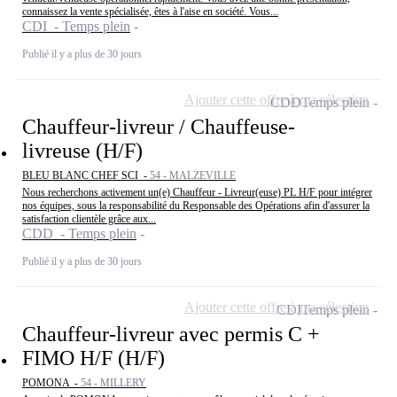
connaissez la vente spécialisée, êtes à l'aise en société. Vous...
CDI - Temps plein
Publié il y a plus de 30 jours
Ajouter cette offre à ma sélection
CDD
Temps plein
Chauffeur-livreur / Chauffeuse-
livreuse (H/F)
BLEU BLANC CHEF SCI -
54 - MALZEVILLE
Nous recherchons activement un(e) Chauffeur - Livreur(euse) PL H/F pour intégrer
nos équipes, sous la responsabilité du Responsable des Opérations afin d'assurer la
satisfaction clientèle grâce aux...
CDD - Temps plein
Publié il y a plus de 30 jours
Ajouter cette offre à ma sélection
CDI
Temps plein
Chauffeur-livreur avec permis C +
FIMO H/F (H/F)
POMONA -
54 - MILLERY