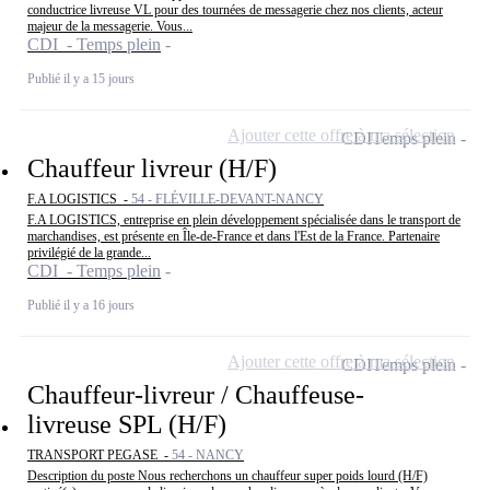
conductrice livreuse VL pour des tournées de messagerie chez nos clients, acteur
majeur de la messagerie. Vous...
CDI - Temps plein
Publié il y a 15 jours
Ajouter cette offre à ma sélection
CDI
Temps plein
Chauffeur livreur (H/F)
F.A LOGISTICS -
54 - FLÉVILLE-DEVANT-NANCY
F.A LOGISTICS, entreprise en plein développement spécialisée dans le transport de
marchandises, est présente en Île-de-France et dans l'Est de la France. Partenaire
privilégié de la grande...
CDI - Temps plein
Publié il y a 16 jours
Ajouter cette offre à ma sélection
CDI
Temps plein
Chauffeur-livreur / Chauffeuse-
livreuse SPL (H/F)
TRANSPORT PEGASE -
54 - NANCY
Description du poste Nous recherchons un chauffeur super poids lourd (H/F)