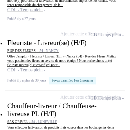
motivé(e) pour assurer la livraison de marchandises auprès de nos clients. Vous
serez responsable du chargement, de la...
CDI - Temps plein
Publié il y a 27 jours
Ajouter cette offre à ma sélection
CDI
Temps plein
Fleuriste - Livreur(se) (H/F)
RUE DES FLEURS -
54 - NANCY
Offre d'emploi - Fleuriste / Livreur (H/F) - Nancy (54) - Rue des Fleurs Mettez
votre passion des fleurs au service de notre équipe ! Nous recherchons un(e)
fleuriste motivé(e) et créatif(ve) pour...
CDI - Temps plein
Publié il y a plus de 30 jours
Soyez parmi les 1ers à postuler
Ajouter cette offre à ma sélection
CDI
Temps plein
Chauffeur-livreur / Chauffeuse-
livreuse PL (H/F)
SAS GRIVEL -
54 - LUNEVILLE
Vous effectuez la livraison de produits frais et secs dans les boulangeries de la