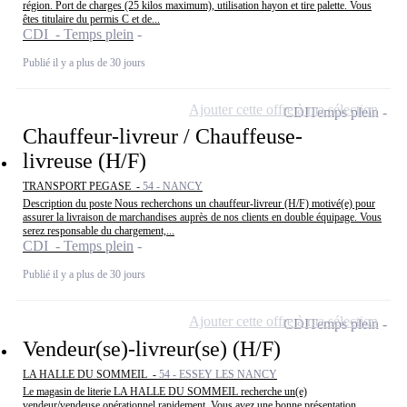
région. Port de charges (25 kilos maximum), utilisation hayon et tire palette. Vous
êtes titulaire du permis C et de...
CDI - Temps plein
Publié il y a plus de 30 jours
Ajouter cette offre à ma sélection
CDI
Temps plein
Chauffeur-livreur / Chauffeuse-
livreuse (H/F)
TRANSPORT PEGASE -
54 - NANCY
Description du poste Nous recherchons un chauffeur-livreur (H/F) motivé(e) pour
assurer la livraison de marchandises auprès de nos clients en double équipage. Vous
serez responsable du chargement,...
CDI - Temps plein
Publié il y a plus de 30 jours
Ajouter cette offre à ma sélection
CDI
Temps plein
Vendeur(se)-livreur(se) (H/F)
LA HALLE DU SOMMEIL -
54 - ESSEY LES NANCY
Le magasin de literie LA HALLE DU SOMMEIL recherche un(e)
vendeur/vendeuse opérationnel rapidement. Vous avez une bonne présentation,