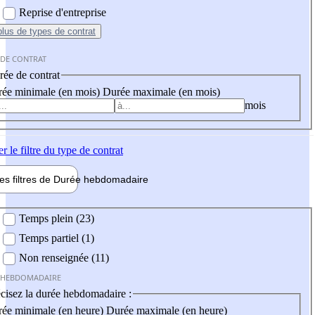
Reprise d'entreprise
plus
de types de contrat
 DE CONTRAT
ée de contrat
ée minimale (en mois)
Durée maximale (en mois)
mois
er
le filtre du type de contrat
les filtres de
Durée hebdo
madaire
 hebdomadaire
Temps plein (23)
Temps partiel (1)
Non renseignée (11)
 HEBDOMADAIRE
cisez la durée hebdomadaire :
ée minimale (en heure)
Durée maximale (en heure)