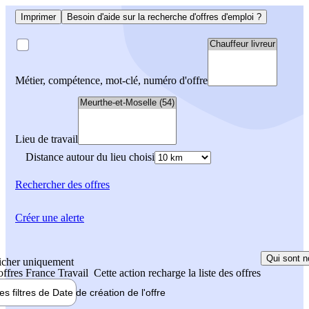
Imprimer
Besoin d'aide sur la recherche d'offres d'emploi ?
Métier, compétence, mot-clé, numéro d'offre
Lieu de travail
Distance autour du lieu choisi
Rechercher
des offres
Créer une alerte
Qui sont n
icher uniquement
 offres France Travail
Cette action recharge la liste des offres
les filtres de
Date de création
de l'offre