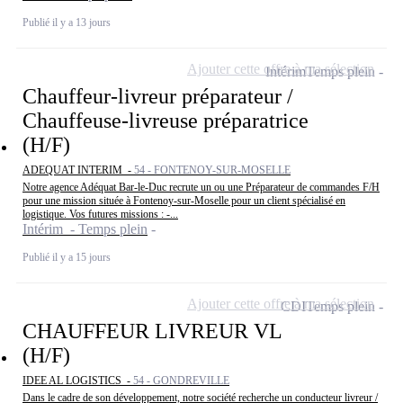
Publié il y a 13 jours
Ajouter cette offre à ma sélection
Intérim
Temps plein
Chauffeur-livreur préparateur /
Chauffeuse-livreuse préparatrice
(H/F)
ADEQUAT INTERIM -
54 - FONTENOY-SUR-MOSELLE
Notre agence Adéquat Bar-le-Duc recrute un ou une Préparateur de commandes F/H
pour une mission située à Fontenoy-sur-Moselle pour un client spécialisé en
logistique. Vos futures missions : -...
Intérim - Temps plein
Publié il y a 15 jours
Ajouter cette offre à ma sélection
CDI
Temps plein
CHAUFFEUR LIVREUR VL
(H/F)
IDEE AL LOGISTICS -
54 - GONDREVILLE
Dans le cadre de son développement, notre société recherche un conducteur livreur /