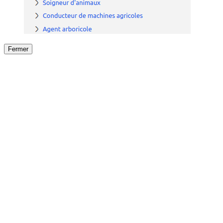
Fermer
Fermer
le détail de l'offre
/
Offre
sur
Offre précéden