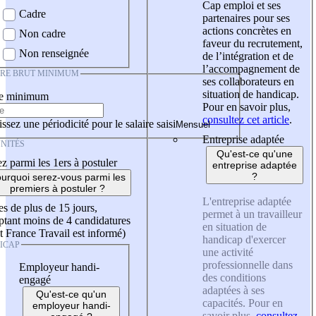
Cap emploi et ses
Cadre
partenaires pour ses
actions concrètes en
Non cadre
faveur du recrutement,
Non renseignée
de l’intégration et de
l’accompagnement de
IRE BRUT MINIMUM
ses collaborateurs en
situation de handicap.
re minimum
Pour en savoir plus,
consultez cet article
.
ssez une périodicité pour le salaire saisi
Entreprise adaptée
NITÉS
Qu'est-ce qu'une
z parmi les 1ers à postuler
entreprise adaptée
?
urquoi serez-vous parmi les
premiers à postuler ?
L'entreprise adaptée
es de plus de 15 jours,
permet à un travailleur
tant moins de 4 candidatures
en situation de
t France Travail est informé)
handicap d'exercer
ICAP
une activité
professionnelle dans
Employeur handi-
des conditions
engagé
adaptées à ses
Qu'est-ce qu'un
capacités. Pour en
employeur handi-
savoir plus,
consultez