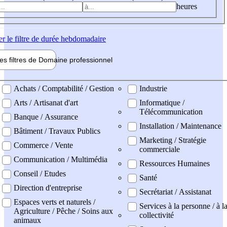
heures
er
le filtre de durée hebdomadaire
les filtres de
Domaine pro
fessionnel
ne professionel
Achats / Comptabilité / Gestion
Industrie
Arts / Artisanat d'art
Informatique /
Télécommunication
Banque / Assurance
Installation / Maintenance
Bâtiment / Travaux Publics
Marketing / Stratégie
Commerce / Vente
commerciale
Communication / Multimédia
Ressources Humaines
Conseil / Etudes
Santé
Direction d'entreprise
Secrétariat / Assistanat
Espaces verts et naturels /
Services à la personne / à l
Agriculture / Pêche / Soins aux
collectivité
animaux