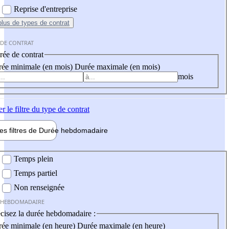
Reprise d'entreprise
plus
de types de contrat
 DE CONTRAT
ée de contrat
ée minimale (en mois)
Durée maximale (en mois)
mois
er
le filtre du type de contrat
les filtres de
Durée hebdo
madaire
 hebdomadaire
Temps plein
Temps partiel
Non renseignée
 HEBDOMADAIRE
cisez la durée hebdomadaire :
ée minimale (en heure)
Durée maximale (en heure)