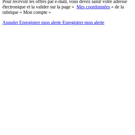
Pour recevoir les offres par e-mail, vous devez saisir votre adresse
électronique et la valider sur la page «
Mes coordonnées
» de la
rubrique « Mon compte »
Annuler
Enregistrer mon alerte
Enregistrer
mon alerte