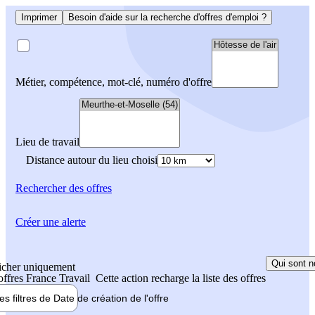
Imprimer
Besoin d'aide sur la recherche d'offres d'emploi ?
Métier, compétence, mot-clé, numéro d'offre
Lieu de travail
Distance autour du lieu choisi
Rechercher
des offres
Créer une alerte
Qui sont n
icher uniquement
 offres France Travail
Cette action recharge la liste des offres
les filtres de
Date de création
de l'offre