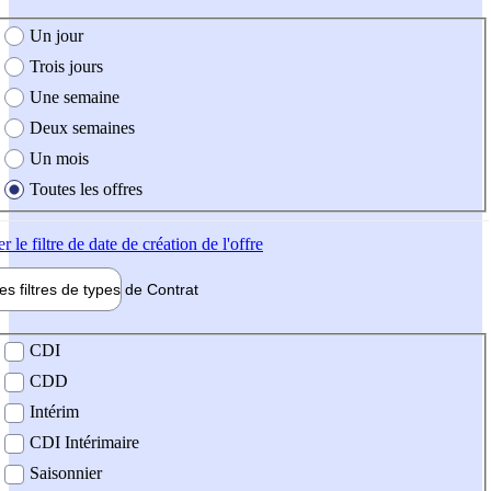
e création de l'offre
Un jour
Trois jours
Une semaine
Deux semaines
Un mois
Toutes les offres
er
le filtre de date de création de l'offre
les filtres de types de
Contrat
de contrat
CDI
CDD
Intérim
CDI Intérimaire
Saisonnier