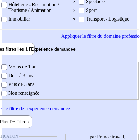
Spectacle
Hôtellerie - Restauration /
Tourisme / Animation
Sport
Immobilier
Transport / Logistique
Appliquer
le filtre du domaine professi
es filtres liés à l'
Expérience
demandée
ience demandée
Moins de 1 an
De 1 à 3 ans
Plus de 3 ans
Non renseignée
er
le filtre de l'expérience demandée
Plus De
Filtres
IFICATION
par France travail,