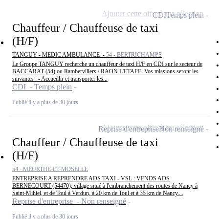
Ajouter cette offre à ma sélection
CDI
Temps plein
Chauffeur / Chauffeuse de taxi
(H/F)
TANGUY - MEDIC AMBULANCE -
54 - BERTRICHAMPS
Le Groupe TANGUY recherche un chauffeur de taxi H/F en CDI sur le secteur de
BACCARAT (54) ou Rambervillers / RAON L'ETAPE. Vos missions seront les
suivantes : - Accueillir et transporter les...
CDI - Temps plein
Publié il y a plus de 30 jours
Ajouter cette offre à ma sélection
Reprise d'entreprise
Non renseigné
Chauffeur / Chauffeuse de taxi
(H/F)
54 - MEURTHE-ET-MOSELLE
ENTREPRISE A REPRENDRE ADS TAXI - VSL : VENDS ADS
BERNECOURT (54470), village situé à l'embranchement des routes de Nancy à
Saint-Mihiel, et de Toul à Verdun, à 20 km de Toul et à 35 km de Nancy....
Reprise d'entreprise - Non renseigné
Publié il y a plus de 30 jours