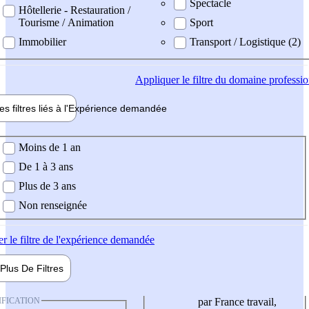
Spectacle
Hôtellerie - Restauration /
Tourisme / Animation
Sport
Immobilier
Transport / Logistique (2)
Appliquer
le filtre du domaine professi
es filtres liés à l'
Expérience
demandée
ience demandée
Moins de 1 an
De 1 à 3 ans
Plus de 3 ans
Non renseignée
er
le filtre de l'expérience demandée
Plus De
Filtres
IFICATION
par France travail,