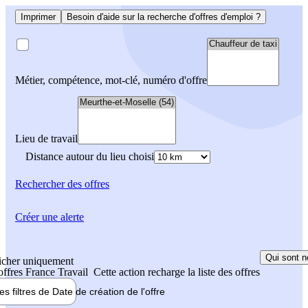
Imprimer
Besoin d'aide sur la recherche d'offres d'emploi ?
Métier, compétence, mot-clé, numéro d'offre
Lieu de travail
Distance autour du lieu choisi
Rechercher
des offres
Créer une alerte
Qui sont n
icher uniquement
 offres France Travail
Cette action recharge la liste des offres
les filtres de
Date de création
de l'offre