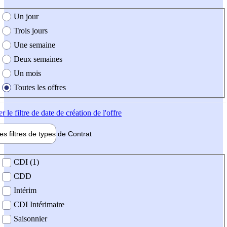
e création de l'offre
Un jour
Trois jours
Une semaine
Deux semaines
Un mois
Toutes les offres
er
le filtre de date de création de l'offre
les filtres de types de
Contrat
de contrat
CDI (1)
CDD
Intérim
CDI Intérimaire
Saisonnier