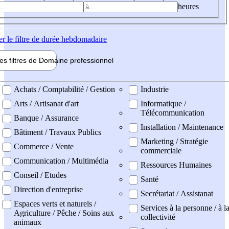
heures
er
le filtre de durée hebdomadaire
les filtres de
Domaine pro
fessionnel
ne professionel
Achats / Comptabilité / Gestion
Industrie
Arts / Artisanat d'art
Informatique /
Télécommunication
Banque / Assurance
Installation / Maintenance
Bâtiment / Travaux Publics
Marketing / Stratégie
Commerce / Vente
commerciale
Communication / Multimédia
Ressources Humaines
Conseil / Etudes
Santé
Direction d'entreprise
Secrétariat / Assistanat
Espaces verts et naturels /
Services à la personne / à l
Agriculture / Pêche / Soins aux
collectivité
animaux