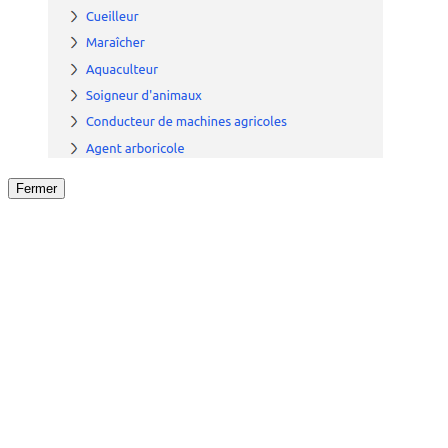
Fermer
Fermer
le détail de l'offre
/
Offre
sur
Offre précéden