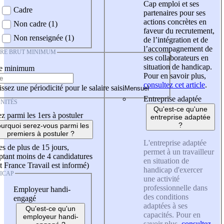
Cap emploi et ses
Cadre
partenaires pour ses
actions concrètes en
Non cadre (1)
faveur du recrutement,
Non renseignée (1)
de l’intégration et de
l’accompagnement de
IRE BRUT MINIMUM
ses collaborateurs en
situation de handicap.
re minimum
Pour en savoir plus,
consultez cet article
.
ssez une périodicité pour le salaire saisi
Entreprise adaptée
NITÉS
Qu'est-ce qu'une
z parmi les 1ers à postuler
entreprise adaptée
?
urquoi serez-vous parmi les
premiers à postuler ?
L'entreprise adaptée
es de plus de 15 jours,
permet à un travailleur
tant moins de 4 candidatures
en situation de
t France Travail est informé)
handicap d'exercer
ICAP
une activité
professionnelle dans
Employeur handi-
des conditions
engagé
adaptées à ses
Qu'est-ce qu'un
capacités. Pour en
employeur handi-
savoir plus,
consultez