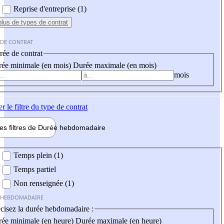
Reprise d'entreprise (1)
plus
de types de contrat
 DE CONTRAT
ée de contrat
ée minimale (en mois)
Durée maximale (en mois)
mois
er
le filtre du type de contrat
les filtres de
Durée hebdo
madaire
 hebdomadaire
Temps plein (1)
Temps partiel
Non renseignée (1)
 HEBDOMADAIRE
cisez la durée hebdomadaire :
ée minimale (en heure)
Durée maximale (en heure)