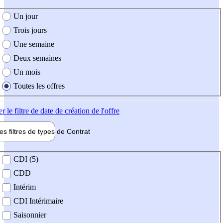
e création de l'offre
Un jour
Trois jours
Une semaine
Deux semaines
Un mois
Toutes les offres
er
le filtre de date de création de l'offre
les filtres de types de
Contrat
de contrat
CDI (5)
CDD
Intérim
CDI Intérimaire
Saisonnier