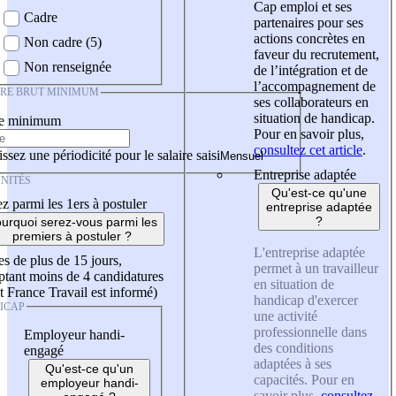
Cap emploi et ses
Cadre
partenaires pour ses
actions concrètes en
Non cadre (5)
faveur du recrutement,
Non renseignée
de l’intégration et de
l’accompagnement de
IRE BRUT MINIMUM
ses collaborateurs en
situation de handicap.
re minimum
Pour en savoir plus,
consultez cet article
.
ssez une périodicité pour le salaire saisi
Entreprise adaptée
NITÉS
Qu'est-ce qu'une
z parmi les 1ers à postuler
entreprise adaptée
?
urquoi serez-vous parmi les
premiers à postuler ?
L'entreprise adaptée
es de plus de 15 jours,
permet à un travailleur
tant moins de 4 candidatures
en situation de
t France Travail est informé)
handicap d'exercer
ICAP
une activité
professionnelle dans
Employeur handi-
des conditions
engagé
adaptées à ses
Qu'est-ce qu'un
capacités. Pour en
employeur handi-
savoir plus,
consultez