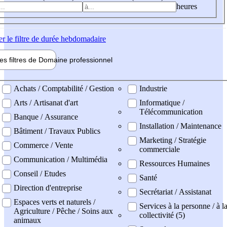
heures
er
le filtre de durée hebdomadaire
les filtres de
Domaine pro
fessionnel
ne professionel
Achats / Comptabilité / Gestion
Industrie
Arts / Artisanat d'art
Informatique /
Télécommunication
Banque / Assurance
Installation / Maintenance
Bâtiment / Travaux Publics
Marketing / Stratégie
Commerce / Vente
commerciale
Communication / Multimédia
Ressources Humaines
Conseil / Etudes
Santé
Direction d'entreprise
Secrétariat / Assistanat
Espaces verts et naturels /
Services à la personne / à l
Agriculture / Pêche / Soins aux
collectivité (5)
animaux