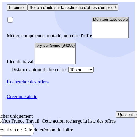
Imprimer
Besoin d'aide sur la recherche d'offres d'emploi ?
Métier, compétence, mot-clé, numéro d'offre
Lieu de travail
Distance autour du lieu choisi
Rechercher
des offres
Créer une alerte
Qui sont n
icher uniquement
 offres France Travail
Cette action recharge la liste des offres
les filtres de
Date de création
de l'offre