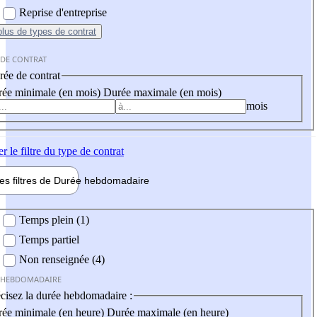
Reprise d'entreprise
plus
de types de contrat
 DE CONTRAT
ée de contrat
ée minimale (en mois)
Durée maximale (en mois)
mois
er
le filtre du type de contrat
les filtres de
Durée hebdo
madaire
 hebdomadaire
Temps plein (1)
Temps partiel
Non renseignée (4)
 HEBDOMADAIRE
cisez la durée hebdomadaire :
ée minimale (en heure)
Durée maximale (en heure)