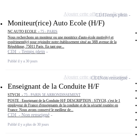
Ajouter cette offre à ma sélection
CDI
Temps plein
Moniteur(rice) Auto Ecole (H/F)
NC AUTO ECOLE -
75 - PARIS
Nous recherchons un moniteur ou une monitrice d'auto-école motivé(e) et
expérimenté(e) pour rejoindre notre établissement situé au 38B avenue de la
République, 75011 Paris. En tant que...
CDI - Temps plein
Publié il y a 30 jours
Ajouter cette offre à ma sélection
CDI
Non renseigné
Enseignant de la Conduite H/F
STYCH -
75 - PARIS 5E ARRONDISSEMENT
POSTE : Enseignant de la Conduite H/F DESCRIPTION : STYCH, c'est le 1
employeur de France d'enseignants de la conduite et de la sécurité routière en
France. Nous avons conservé le meilleur de...
CDI - Non renseigné
Publié il y a plus de 30 jours