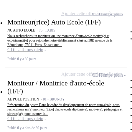
Ajouter cette offre à ma sélection
CDI
Temps plein
Moniteur(rice) Auto Ecole (H/F)
NC AUTO ECOLE -
75 - PARIS
Nous recherchons un moniteur ou une monitrice d'auto-école motivé(e) et
expérimenté(e) pour rejoindre notre établissement situé au 38B avenue de la
République, 75011 Paris. En tant que...
CDI - Temps plein
Publié il y a 30 jours
Ajouter cette offre à ma sélection
CDI
Temps plein
Moniteur / Monitrice d'auto-école
(H/F)
AE POLE POSITION -
91 - BRUNOY
Présentation du poste: Dans le cadre du développement de notre auto-école, nous
recherchons un(e) moniteur(trice) d'auto-école diplômé(e), motivé(e), pédagogue et
sérieux(se), pour assurer la...
CDI - Temps plein
Publié il y a plus de 30 jours