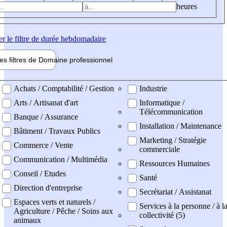
heures
er
le filtre de durée hebdomadaire
les filtres de
Domaine pro
fessionnel
ne professionel
Achats / Comptabilité / Gestion
Industrie
Arts / Artisanat d'art
Informatique /
Télécommunication
Banque / Assurance
Installation / Maintenance
Bâtiment / Travaux Publics
Marketing / Stratégie
Commerce / Vente
commerciale
Communication / Multimédia
Ressources Humaines
Conseil / Etudes
Santé
Direction d'entreprise
Secrétariat / Assistanat
Espaces verts et naturels /
Services à la personne / à l
Agriculture / Pêche / Soins aux
collectivité (5)
animaux