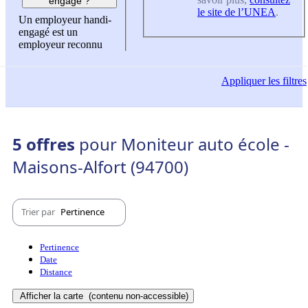
engagé ?
le site de l’UNEA
.
Un employeur handi-
engagé est un
employeur reconnu
Appliquer
les filtres
5 offres
pour Moniteur auto école -
Maisons-Alfort (94700)
Trier par
Pertinence
Pertinence
Date
Distance
Afficher la carte
(contenu non-accessible)