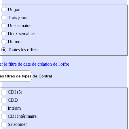
e création de l'offre
Un jour
Trois jours
Une semaine
Deux semaines
Un mois
Toutes les offres
er
le filtre de date de création de l'offre
les filtres de types de
Contrat
de contrat
CDI (5)
CDD
Intérim
CDI Intérimaire
Saisonnier