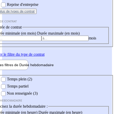
Reprise d'entreprise
plus
de types de contrat
 DE CONTRAT
ée de contrat
ée minimale (en mois)
Durée maximale (en mois)
mois
er
le filtre du type de contrat
les filtres de
Durée hebdo
madaire
 hebdomadaire
Temps plein (2)
Temps partiel
Non renseignée (3)
 HEBDOMADAIRE
cisez la durée hebdomadaire :
ée minimale (en heure)
Durée maximale (en heure)