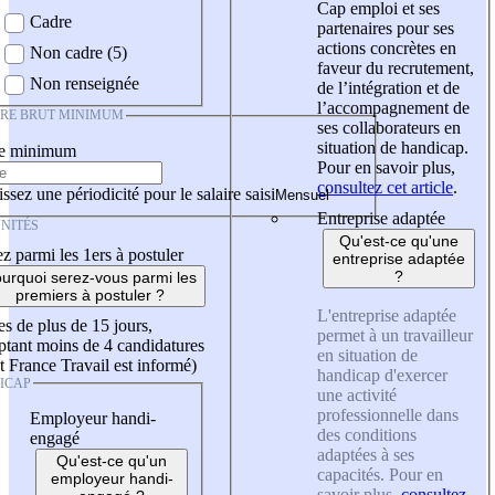
Cap emploi et ses
Cadre
partenaires pour ses
actions concrètes en
Non cadre (5)
faveur du recrutement,
Non renseignée
de l’intégration et de
l’accompagnement de
IRE BRUT MINIMUM
ses collaborateurs en
situation de handicap.
re minimum
Pour en savoir plus,
consultez cet article
.
ssez une périodicité pour le salaire saisi
Entreprise adaptée
NITÉS
Qu'est-ce qu'une
z parmi les 1ers à postuler
entreprise adaptée
?
urquoi serez-vous parmi les
premiers à postuler ?
L'entreprise adaptée
es de plus de 15 jours,
permet à un travailleur
tant moins de 4 candidatures
en situation de
t France Travail est informé)
handicap d'exercer
ICAP
une activité
professionnelle dans
Employeur handi-
des conditions
engagé
adaptées à ses
Qu'est-ce qu'un
capacités. Pour en
employeur handi-
savoir plus,
consultez