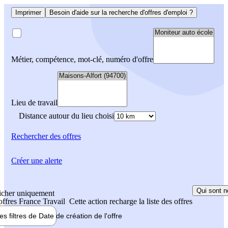
Imprimer
Besoin d'aide sur la recherche d'offres d'emploi ?
Métier, compétence, mot-clé, numéro d'offre
Lieu de travail
Distance autour du lieu choisi
Rechercher
des offres
Créer une alerte
Qui sont n
icher uniquement
 offres France Travail
Cette action recharge la liste des offres
les filtres de
Date de création
de l'offre